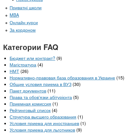
n
MBA
е
и
р
Приватні школи
х
t
і
MBA
Онлайн курси
а
з
Онлайн курси
л
а
За кордоном
s
у
к
За кордоном
Категории FAQ
.
л
а
Бюджет или контракт?
(9)
i
д
Магістратура
(4)
НМТ
(26)
і
Нормативно-правовая база образования в Украине
(15)
n
в
Общие условия приема в ВУЗ
(30)
Пакет документов
(11)
Права та обов'язки абітурієнта
(5)
f
Приемная комиссия
(1)
Рейтинговый список
(4)
o
Структура высшего образования
(1)
Условия приема для иностранцев
(1)
Условия приема для льготников
(9)