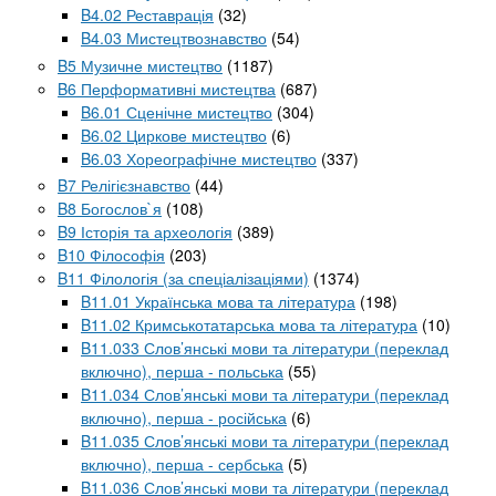
B4.02 Реставрація
(32)
B4.03 Мистецтвознавство
(54)
B5 Музичне мистецтво
(1187)
B6 Перформативні мистецтва
(687)
B6.01 Сценічне мистецтво
(304)
B6.02 Циркове мистецтво
(6)
B6.03 Хореографічне мистецтво
(337)
B7 Релігієзнавство
(44)
B8 Богослов`я
(108)
B9 Історія та археологія
(389)
B10 Філософія
(203)
B11 Філологія (за спеціалізаціями)
(1374)
B11.01 Українська мова та література
(198)
B11.02 Кримськотатарська мова та література
(10)
B11.033 Слов’янські мови та літератури (переклад
включно), перша - польська
(55)
B11.034 Слов’янські мови та літератури (переклад
включно), перша - російська
(6)
B11.035 Слов’янські мови та літератури (переклад
включно), перша - сербська
(5)
B11.036 Слов’янські мови та літератури (переклад