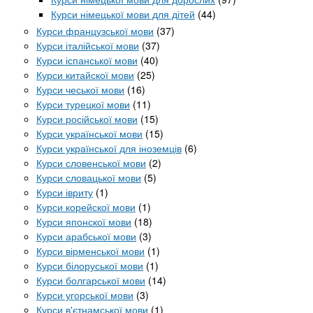
Курси німецької мови для дітей
(44)
Курси французської мови
(37)
Курси італійської мови
(37)
Курси іспанської мови
(40)
Курси китайскої мови
(25)
Курси чеської мови
(16)
Курси турецкої мови
(11)
Курси російської мови
(15)
Курси української мови
(15)
Курси української для іноземців
(6)
Курси словенської мови
(2)
Курси словацької мови
(5)
Курси івриту
(1)
Курси корейскої мови
(1)
Курси японскої мови
(18)
Курси арабської мови
(3)
Курси вірменської мови
(1)
Курси білоруської мови
(1)
Курси болгарської мови
(14)
Курси угорської мови
(3)
Курси в'єтнамської мови
(1)