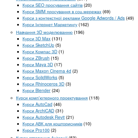
Курси SEO просування сайтів
(20)
Курси SMM просування в соц.мережах
(69)
Курси з контекстної реклами Google Adwords / Ads
(49)
Курси Інтернет Маркетингу
(162)
Навчання 3D моделюванню
(196)
Курси 3D Max
(131)
Курси SketchUp
(5)
Курси Компас 3D
(1)
Курси ZBrush
(15)
Курси Maya 3D
(17)
Курси Maxon Cinema 4d
(2)
Курси SolidWorks
(5)
Курси Rhinoceros 3D
(3)
Курси Blender
(24)
Курси комп'ютерного проектування
(118)
Курси AutoCad
(46)
Курси ArchiCAD
(31)
Курси Autodesk Revit
(21)
Курси АВК для кошторисників
(10)
Курси Pro100
(2)
Курси створення Анімації
(53)