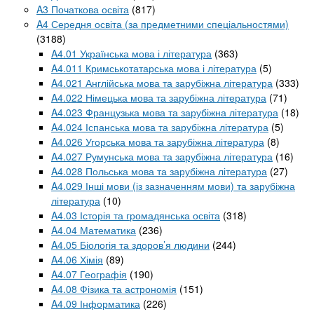
A3 Початкова освіта
(817)
A4 Середня освіта (за предметними спеціальностями)
(3188)
A4.01 Українська мова і література
(363)
A4.011 Кримськотатарська мова і література
(5)
A4.021 Англійська мова та зарубіжна література
(333)
A4.022 Німецька мова та зарубіжна література
(71)
A4.023 Французька мова та зарубіжна література
(18)
A4.024 Іспанська мова та зарубіжна література
(5)
A4.026 Угорська мова та зарубіжна література
(8)
A4.027 Румунська мова та зарубіжна література
(16)
A4.028 Польська мова та зарубіжна література
(27)
A4.029 Інші мови (із зазначенням мови) та зарубіжна
література
(10)
A4.03 Історія та громадянська освіта
(318)
A4.04 Математика
(236)
A4.05 Біологія та здоров’я людини
(244)
A4.06 Хімія
(89)
A4.07 Географія
(190)
A4.08 Фізика та астрономія
(151)
A4.09 Інформатика
(226)