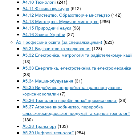
A4.10 Технології
(241)
A4.11 Фізична культура
(512)
A4.12 Мистецтво. Образотворче мистецтво
(142)
A4.13 Мистецтво. Музичне мистецтво
(266)
A4.15 Природничі науки
(96)
A4.16 Захист України
(27)
A5 Професійна освіта (за спеціалізаціями)
(823)
A5.31 Будівництво та зварювання
(123)
A5.32 Електроніка, метрологія та радіотелекомунікації
(13)
A5.33 Енергетика, електротехніка та електромеханіка
(38)
A5.34 Машинобудування
(31)
A5.35 Видобуток, переробка та транспортування
корисних копалин
(7)
A5.36 Технологія виробів легкої промисловості
(28)
A5.37 Аграрне виробництво, переробка
сільськогосподарської продукції та харчові технології
(130)
A5.38 Транспорт
(133)
A5.39 Цифрові технології
(254)