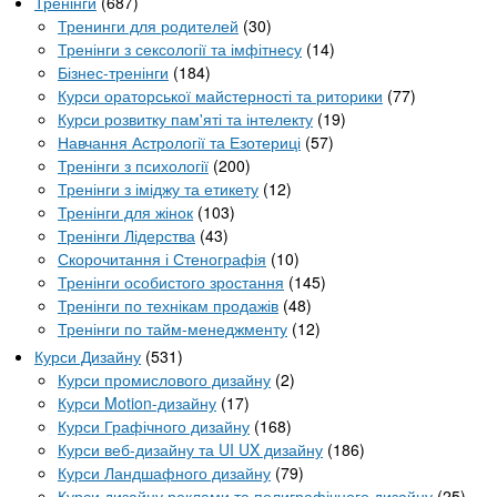
Тренінги
(687)
Тренинги для родителей
(30)
Тренінги з сексології та імфітнесу
(14)
Бізнес-тренінги
(184)
Курси ораторської майстерності та риторики
(77)
Курси розвитку пам'яті та інтелекту
(19)
Навчання Астрології та Езотериці
(57)
Тренінги з психології
(200)
Тренінги з іміджу та етикету
(12)
Тренінги для жінок
(103)
Тренінги Лідерства
(43)
Скорочитання і Стенографія
(10)
Тренінги особистого зростання
(145)
Тренінги по технікам продажів
(48)
Тренінги по тайм-менеджменту
(12)
Курси Дизайну
(531)
Курси промислового дизайну
(2)
Курси Motion-дизайну
(17)
Курси Графічного дизайну
(168)
Курси веб-дизайну та UI UX дизайну
(186)
Курси Ландшафного дизайну
(79)
Курси дизайну реклами та полиграфічного дизайну
(25)