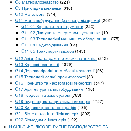
G8 Матеріалознавство
(221)
G9 Прикладна механіка
(818)
G10 Металургія
(344)
G11 Машинобудування (за спеціалізаціями)
(2027)
G11.01 Верстати та інструменти
(223)
G11.02 Двигуни та енергетичні установки
(101)
G11.03 Технологічні машини та обладнання
(1275)
G11.04 Суднобудування
(64)
G11.05 Транспортні засоби
(149)
G12 Авіаційна та ракетно-космічна техніка
(213)
G13 Харчові технології
(1879)
G14 Деревообробні та меблеві технології
(98)
G15 Технології легкої промисловості
(331)
G16 Гірництво та нафтогазові технології
(547)
G17 Архітектура та містобудування
(196)
G18 Геодезія та землеустрій
(783)
G19 Будівництво та цивільна інженерія
(1757)
G20 Видавництво та поліграфія
(135)
G21 Біотехнології та біоінженерія
(202)
G22 Біомедична інженерія
(122)
H СІЛЬСЬКЕ, ЛІСОВЕ, РИБНЕ ГОСПОДАРСТВО ТА