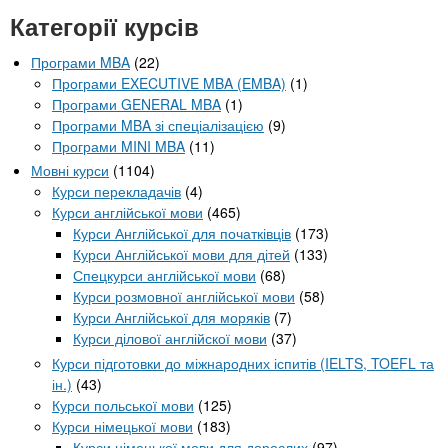
Категорії курсів
Програми MBA
(22)
Програми EXECUTIVE MBA (EMBA)
(1)
Програми GENERAL MBA
(1)
Програми MBA зі спеціалізацією
(9)
Програми MINI MBA
(11)
Мовні курси
(1104)
Курси перекладачів
(4)
Курси англійської мови
(465)
Курси Англійської для початківців
(173)
Курси Англійської мови для дітей
(133)
Спецкурси англійської мови
(68)
Курси розмовної англійської мови
(58)
Курси Англійської для моряків
(7)
Курси ділової англійскої мови
(37)
Курси підготовки до міжнародних іспитів (IELTS, TOEFL та
ін.)
(43)
Курси польської мови
(125)
Курси німецької мови
(183)
Курси німецької мови для дорослих
(97)