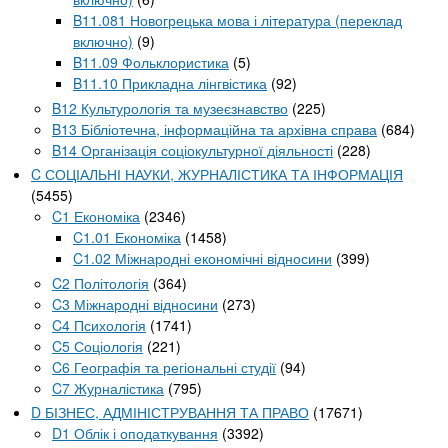
B11.081 Новогрецька мова і література (переклад
включно)
(9)
B11.09 Фольклористика
(5)
B11.10 Прикладна лінгвістика
(92)
B12 Культурологія та музеєзнавство
(225)
B13 Бібліотечна, інформаційна та архівна справа
(684)
B14 Організація соціокультурної діяльності
(228)
C СОЦІАЛЬНІ НАУКИ, ЖУРНАЛІСТИКА ТА ІНФОРМАЦІЯ
(5455)
C1 Економіка
(2346)
C1.01 Економіка
(1458)
C1.02 Міжнародні економічні відносини
(399)
C2 Політологія
(364)
C3 Міжнародні відносини
(273)
C4 Психологія
(1741)
C5 Соціологія
(221)
C6 Географія та регіональні студії
(94)
C7 Журналістика
(795)
D БІЗНЕС, АДМІНІСТРУВАННЯ ТА ПРАВО
(17671)
D1 Облік і оподаткування
(3392)