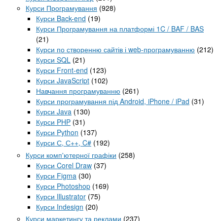
Курси Програмування
(928)
Курси Back-end
(19)
Курси Програмування на платформі 1C / BAF / BAS
(21)
Курси по створенню сайтів і web-програмуванню
(212)
Курси SQL
(21)
Курси Front-end
(123)
Курси JavaScript
(102)
Навчання програмуванню
(261)
Курси програмування під Android, iPhone / iPad
(31)
Курси Java
(130)
Курси PHP
(31)
Курси Python
(137)
Курси С, С++, C#
(192)
Курси комп'ютерної графіки
(258)
Курси Corel Draw
(37)
Курси Figma
(30)
Курси Photoshop
(169)
Курси Illustrator
(75)
Курси Indesign
(20)
Курси маркетингу та реклами
(237)