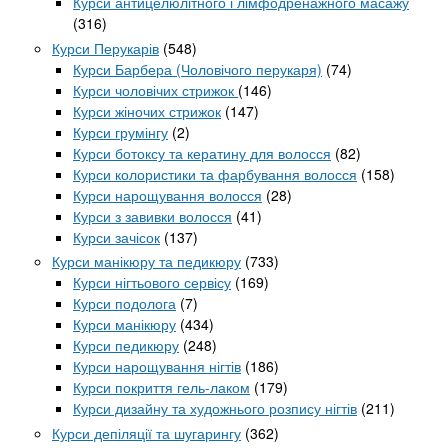
Курси антицелюлітного і лімфодренажного масажу
(316)
Курси Перукарів
(548)
Курси Барбера (Чоловічого перукаря)
(74)
Курси чоловічих стрижок
(146)
Курси жіночих стрижок
(147)
Курси грумінгу
(2)
Курси ботоксу та кератину для волосся
(82)
Курси колористики та фарбування волосся
(158)
Курси нарощування волосся
(28)
Курси з завивки волосся
(41)
Курси зачісок
(137)
Курси манікюру та педикюру
(733)
Курси нігтьового сервісу
(169)
Курси подолога
(7)
Курси манікюру
(434)
Курси педикюру
(248)
Курси нарощування нігтів
(186)
Курси покриття гель-лаком
(179)
Курси дизайну та художнього розпису нігтів
(211)
Курси депіляції та шугарингу
(362)