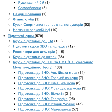
Рукопашний бій
(1)
Самооборона
(5)
Секція Плавання
(1)
Фітнес клуби
(1)
Курси Спортивних тренерів та інструкторів
(52)
Навчання верховій їзді
(10)
Підготовчі курси
(579)
Курси підготовки до ДПА
(100)
Підготовчі курси ЗВО та Коледжів
(12)
Репетитори для школярів
(116)
Курси підготовки до школи
(38)
Курси підготовки до ЗНО та НМТ (Національного
Мультимедійного Тесту)
(438)
Підготовка до ЗНО: Англійська мова
(84)
Підготовка до ЗНО: Творчий конкурс
(7)
Підготовка до ЗНО: Німецька мова
(8)
Підготовка до ЗНО: Французська мова
(3)
Підготовка до ЗНО: Біологія
(31)
Підготовка до ЗНО: Географія
(25)
Підготовка до ЗНО: Історія України
(45)
Підготовка до ЗНО: Математика
(57)