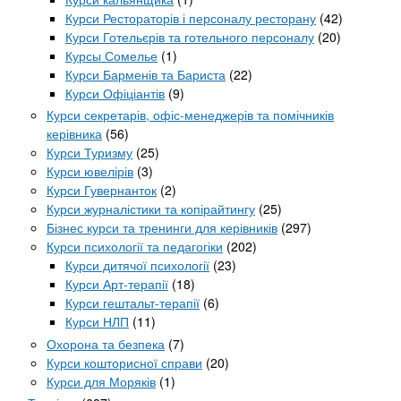
Курси Рестораторів і персоналу ресторану
(42)
Курси Готельєрів та готельного персоналу
(20)
Курсы Сомелье
(1)
Курси Барменів та Бариста
(22)
Курси Офіціантів
(9)
Курси секретарів, офіс-менеджерів та помічників
керівника
(56)
Курси Туризму
(25)
Курси ювелірів
(3)
Курси Гувернанток
(2)
Курси журналістики та копірайтингу
(25)
Бізнес курси та тренинги для керівників
(297)
Курси психології та педагогіки
(202)
Курси дитячої психології
(23)
Курси Арт-терапії
(18)
Курси гештальт-терапії
(6)
Курси НЛП
(11)
Охорона та безпека
(7)
Курси кошторисної справи
(20)
Курси для Моряків
(1)