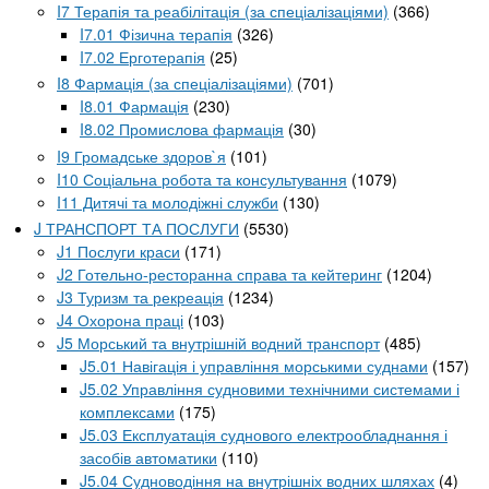
I7 Терапія та реабілітація (за спеціалізаціями)
(366)
I7.01 Фізична терапія
(326)
I7.02 Ерготерапія
(25)
I8 Фармація (за спеціалізаціями)
(701)
I8.01 Фармація
(230)
I8.02 Промислова фармація
(30)
I9 Громадське здоров`я
(101)
I10 Соціальна робота та консультування
(1079)
I11 Дитячі та молодіжні служби
(130)
J ТРАНСПОРТ ТА ПОСЛУГИ
(5530)
J1 Послуги краси
(171)
J2 Готельно-ресторанна справа та кейтеринг
(1204)
J3 Туризм та рекреація
(1234)
J4 Охорона праці
(103)
J5 Морський та внутрішній водний транспорт
(485)
J5.01 Навігація і управління морськими суднами
(157)
J5.02 Управління судновими технічними системами і
комплексами
(175)
J5.03 Експлуатація суднового електрообладнання і
засобів автоматики
(110)
J5.04 Судноводіння на внутрішніх водних шляхах
(4)