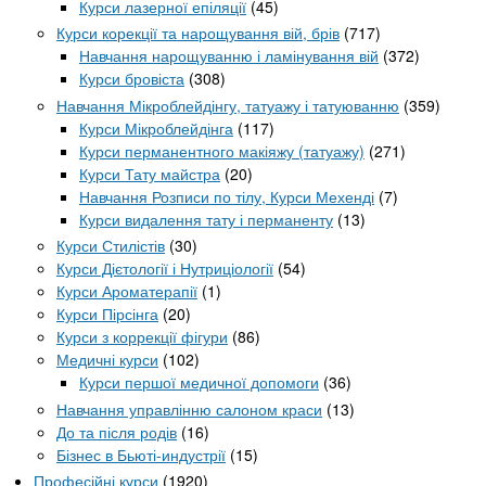
Курси лазерної епіляції
(45)
Курси корекції та нарощування вій, брів
(717)
Навчання нарощуванню і ламінування вій
(372)
Курси бровіста
(308)
Навчання Мікроблейдінгу, татуажу і татуюванню
(359)
Курси Мікроблейдінга
(117)
Курси перманентного макіяжу (татуажу)
(271)
Курси Тату майстра
(20)
Навчання Розписи по тілу, Курси Мехенді
(7)
Курси видалення тату і перманенту
(13)
Курси Стилістів
(30)
Курси Дієтології і Нутриціології
(54)
Курси Ароматерапії
(1)
Курси Пірсінга
(20)
Курси з коррекції фігури
(86)
Медичні курси
(102)
Курси першої медичної допомоги
(36)
Навчання управлінню салоном краси
(13)
До та після родів
(16)
Бізнес в Бьюті-индустрії
(15)
Професійні курси
(1920)