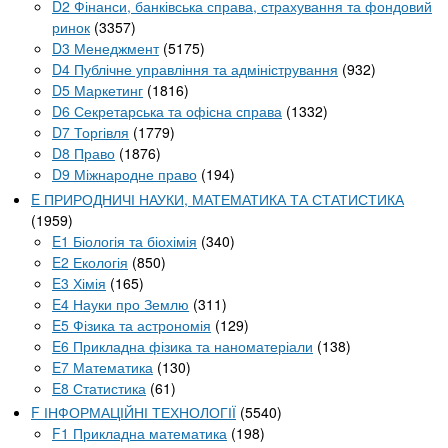
D2 Фінанси, банківська справа, страхування та фондовий
ринок
(3357)
D3 Менеджмент
(5175)
D4 Публічне управління та адміністрування
(932)
D5 Маркетинг
(1816)
D6 Секретарська та офісна справа
(1332)
D7 Торгівля
(1779)
D8 Право
(1876)
D9 Міжнародне право
(194)
E ПРИРОДНИЧІ НАУКИ, МАТЕМАТИКА ТА СТАТИСТИКА
(1959)
E1 Біологія та біохімія
(340)
E2 Екологія
(850)
E3 Хімія
(165)
E4 Науки про Землю
(311)
E5 Фізика та астрономія
(129)
E6 Прикладна фізика та наноматеріали
(138)
E7 Математика
(130)
E8 Статистика
(61)
F ІНФОРМАЦІЙНІ ТЕХНОЛОГІЇ
(5540)
F1 Прикладна математика
(198)