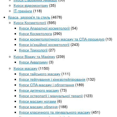
Курси відеомонтажу
(35)
IT-тренінги
(118)
Краса, здоров'я та стиль
(4678)
Курси Косметології
(595)
Курси Апаратної косметології
(54)
Курси Косметолога
(290)
Курси косметологічного масажу та СПА-процедур
(13)
Курси ін'єкційної косметології
(243)
Курси Трихології
(27)
Курси Візажу та Макіяжу
(239)
Курси Аквагриму
(3)
Курси масажу
(1150)
Курси тайського масажу
(111)
Курси тейпування і кінезіотейпірованія
(132)
Курси СПА-масажу і обгортання
(189)
Курси дитячого масажу
(73)
Курси остеопатії і мануальної терапії
(123)
Курси масажу ногами
(6)
Курси масажу обличчя
(188)
Курси класичного та лікувального масажу
(451)