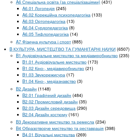
A6 Спеціальна освіта (за спеціалізаціями)
(431)
A6.01 Логопедія
(245)
A6.02 Корекційна психопедагогіка
(133)
A6.03 Ортопедагогіка
(13)
A6.04 Сурдопедагогіка
(8)
A6.05 Тифлопедагогіка
(14)
A7 Фізична культура і спорт
(885)
B КУЛЬТУРА, МИСТЕЦТВО ТА ГУМАНІТАРНІ НАУКИ
(6507)
B1 Аудіовізуальне мистецтво та медіавиробництво
(235)
B1.01 Аудіовізуальне мистецтво
(173)
B1.02 Кіно-, медіавиробництво
(21)
B1.03 Звукорежисура
(17)
B1.04 Кіно-, медіазнавство
(3)
B2 Дизайн
(1148)
B2.01 Графічний дизайн
(484)
B2.02 Промисловий дизайн
(35)
B2.03 Дизайн середовища
(290)
B2.04 Дизайн костюму
(161)
B3 Декоративне мистецтво та ремесла
(234)
B4 Образотворче мистецтво та реставрація
(398)
B4.01 Візуальні мистецтва
(269)