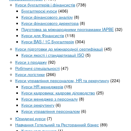
Курси бухгалтерів і фінансистів
(738)
Бухгалтерскі курси
(406)
Курси фінансового аналізу
(8)
Курси фінансового директора
(8)
Підготовка за міжнародними програмами IAPBE
(32)
Курси для Фінансистів
(118)
Курси BAS / 1C Бухгалтерія
(304)
Курси підготовки до міжнародної сертифікації
(45)
Курси якості і стандартизації ISO
(5)
Курси з продажу
(92)
Робітничі спеціальності
(47)
Курси логістики
(266)
Курси управління персоналом, HR та рекрутингу
(224)
Курси HR менеджерів
(15)
Курси кадровика: кадрове діловодство
(25)
Курси менеджер з персоналу
(8)
Курси рекрутингу
(6)
Курси управління персоналом
(6)
Юридичні курси
(7)
Навчання Готельний та Ресторанний бізнес
(89)
Курси кальянщика
(1)