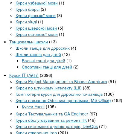
Курси узбецької мови
(1)
Курси фарсі
(2)
Курси фінської мови
(3)
Курси хінді
(1)
Курси шведскої мови
(5)
Курси естонскої мови
(1)
Танцювальні школи
(13)
Школи танців для дорослих
(4)
Школи танців для дітей
(12)
Бальні танці для дітей
(1)
Спортивні танці для дітей
(2)
Курси IT (АйТі)
(2396)
Курси Project Management та Бізнес-Аналітика
(51)
Курси по штучному інтелекту (ШІ)
(38)
Комп'ютерні курси для дорослих-початківців
(130)
Курси навчання Офісним програмам (MS Office)
(192)
Курси Excel
(105)
Курси Тестувальників та QA Engineer
(97)
Курси обслуговування та ремонт ПК
(46)
Курси системних адміністраторів, DevOps
(71)
Курси створення ігор
(201)