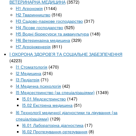
ВЕТЕРИНАРНА МЕДИЦИНА
(3572)
H1 Агрономія
(1144)
H2 Тваринництво
(516)
H3 Садово-паркове господарство
(317)
H4 Лісове господарство
(525)
H5 Водні біоресурси та аквакультура
(148)
H6 Ветеринарна медицина
(329)
H7 Агроінженерія
(811)
I ОХОРОНА ЗДОРОВ’Я ТА СОЦІАЛЬНЕ ЗАБЕЗПЕЧЕННЯ
(4223)
I1 Стоматологія
(470)
I2 Медицина
(216)
I3 Педіатрія
(71)
I4 Медична психологія
(42)
I5 Медсестринство (за спеціалізаціями)
(1349)
I5.01 Медсестринство
(147)
I5.02 Екстрена медицина
(51)
I6 Технології медичної діагностики та лікування (за
спеціалізаціями)
(129)
I6.01 Лабораторна діагностика
(17)
I6.02 Протезування-ортезування
(8)