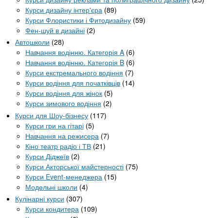
Курси дизайну інтер'єра
(89)
Курси Флористики і Фитодизайну
(59)
Фен-шуй в дизайні
(2)
Автошколи
(28)
Навчання водінню. Категорія A
(6)
Навчання водінню. Категорія B
(6)
Курси екстремального водіння
(7)
Курси водіння для початківців
(14)
Курси водіння для жінок
(5)
Курси зимового водіння
(2)
Курси для Шоу-бізнесу
(117)
Курси гри на гітарі
(5)
Навчання на режисера
(7)
Кіно театр радіо і ТВ
(21)
Курси Діджеїв
(2)
Курси Акторської майстерності
(75)
Курси Event-менеджера
(15)
Модельні школи
(4)
Кулінарні курси
(307)
Курси кондитера
(109)