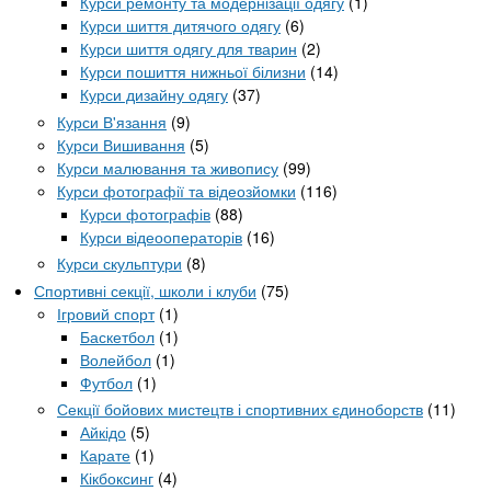
Курси ремонту та модернізації одягу
(1)
Курси шиття дитячого одягу
(6)
Курси шиття одягу для тварин
(2)
Курси пошиття нижньої білизни
(14)
Курси дизайну одягу
(37)
Курси В'язання
(9)
Курси Вишивання
(5)
Курси малювання та живопису
(99)
Курси фотографії та відеозйомки
(116)
Курси фотографів
(88)
Курси відеооператорів
(16)
Курси скульптури
(8)
Спортивні секції, школи і клуби
(75)
Ігровий спорт
(1)
Баскетбол
(1)
Волейбол
(1)
Футбол
(1)
Секції бойових мистецтв і спортивних єдиноборств
(11)
Айкідо
(5)
Карате
(1)
Кікбоксинг
(4)