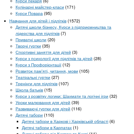
Курси пекаря
(6)
Кулінарні майстер-класи
(171)
Курси Повара
(95)
Навчання для дітей і підлітків
(1572)
Дитячі школи бізнесу, Курси з підприємництва та
лідерства для підлітків
(7)
Приватні школи
(20)
Творчі гуртки
(35)
Спортивні заняття для дітей
(3)
Курси з психології для підлітків та дітей
(28)
Курси з Профорієнтації
(12)
Розвиток пам'яті, читання, мови
(105)
Театральні гуртки
(27)
Тренінги для підлітків
(107)
Школа батьків
(15)
Курси з розвітку логики: Шахмати та логічні ігри
(32)
Уроки малювання для дітей
(39)
Развиваючі гуртки для дітей
(116)
Дитячі табори
(110)
Дитячі табори в Харкові і Харківській області
(6)
Дитячі табори в Карпатах
(1)
Дитячі табори під Києвом та Києві
(11)