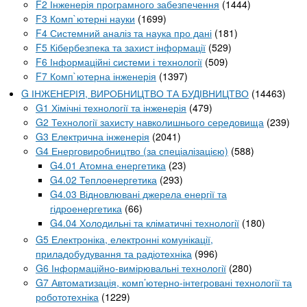
F2 Інженерія програмного забезпечення
(1444)
F3 Комп`ютерні науки
(1699)
F4 Системний аналіз та наука про дані
(181)
F5 Кібербезпека та захист інформації
(529)
F6 Інформаційні системи і технології
(509)
F7 Комп`ютерна інженерія
(1397)
G ІНЖЕНЕРІЯ, ВИРОБНИЦТВО ТА БУДІВНИЦТВО
(14463)
G1 Хімічні технології та інженерія
(479)
G2 Технології захисту навколишнього середовища
(239)
G3 Електрична інженерія
(2041)
G4 Енерговиробництво (за спеціалізацією)
(588)
G4.01 Атомна енергетика
(23)
G4.02 Теплоенергетика
(293)
G4.03 Відновлювані джерела енергії та
гідроенергетика
(66)
G4.04 Холодильні та кліматичні технології
(180)
G5 Електроніка, електронні комунікації,
приладобудування та радіотехніка
(996)
G6 Інформаційно-вимірювальні технології
(280)
G7 Автоматизація, комп’ютерно-інтегровані технології та
робототехніка
(1229)