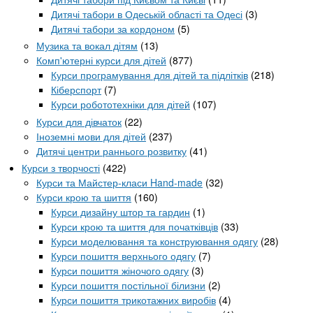
Дитячі табори в Одеській області та Одесі
(3)
Дитячі табори за кордоном
(5)
Музика та вокал дітям
(13)
Комп'ютерні курси для дітей
(877)
Курси програмування для дітей та підлітків
(218)
Кіберспорт
(7)
Курси робототехніки для дітей
(107)
Курси для дівчаток
(22)
Іноземні мови для дітей
(237)
Дитячі центри раннього розвитку
(41)
Курси з творчості
(422)
Курси та Майстер-класи Hand-made
(32)
Курси крою та шиття
(160)
Курси дизайну штор та гардин
(1)
Курси крою та шиття для початківців
(33)
Курси моделювання та конструювання одягу
(28)
Курси пошиття верхнього одягу
(7)
Курси пошиття жіночого одягу
(3)
Курси пошиття постільної білизни
(2)
Курси пошиття трикотажних виробів
(4)