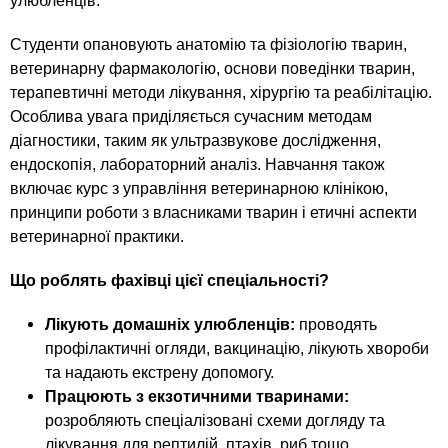
n
MBA
улюбленців.
е
и
р
х
t
і
Студенти опановують анатомію та фізіологію тварин,
Онлайн курси
а
з
ветеринарну фармакологію, основи поведінки тварин,
л
терапевтичні методи лікування, хірургію та реабілітацію.
а
s
у
Особлива увага приділяється сучасним методам
к
За кордоном
діагностики, таким як ультразвукове дослідження,
.
л
ендоскопія, лабораторний аналіз. Навчання також
а
включає курс з управління ветеринарною клінікою,
i
д
принципи роботи з власниками тварин і етичні аспекти
і
ветеринарної практики.
n
в
Що роблять фахівці цієї спеціальності?
f
Лікують домашніх улюбленців:
проводять
профілактичні огляди, вакцинацію, лікують хвороби
o
та надають екстрену допомогу.
Працюють з екзотичними тваринами:
розробляють спеціалізовані схеми догляду та
лікування для рептилій, птахів, риб тощо.