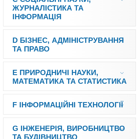
n
MBA
е
и
ЖУРНАЛІСТИКА ТА
р
х
t
і
ІНФОРМАЦІЯ
Онлайн курси
а
з
л
а
s
у
к
За кордоном
D БІЗНЕС, АДМІНІСТРУВАННЯ
.
л
ТА ПРАВО
а
i
д
E ПРИРОДНИЧІ НАУКИ,
і
МАТЕМАТИКА ТА СТАТИСТИКА
n
в
f
F ІНФОРМАЦІЙНІ ТЕХНОЛОГІЇ
o
G ІНЖЕНЕРІЯ, ВИРОБНИЦТВО
ТА БУДІВНИЦТВО