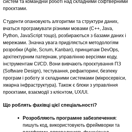
n
MBA
е
систем та командній роботі над складними софтверними
и
р
проєктами.
х
t
і
Онлайн курси
а
з
Студенти опановують алгоритми та структури даних,
л
а
s
вчаться програмувати різними мовами (C++, Java,
у
Python, JavaScript тощо), розбираються з базами даних і
к
За кордоном
мережами. Значна увага приділяється методологіям
.
л
розробки (Agile, Scrum, Kanban), принципам DevOps,
а
архітектурним патернам, управлінню версіями коду,
i
д
інструментам CI/CD. Вони вивчають проєктування ПЗ
і
(Software Design), тестування, рефакторинг, безпеку
n
в
програм і роботу зі складними системами (мікросервіси,
хмарна інфраструктура). Також є блоки з управління
проєктами, взаємодії з клієнтом, UX/UI.
f
Що роблять фахівці цієї спеціальності?
o
Розробляють програмне забезпечення
:
пишуть код, використовують фреймворки та