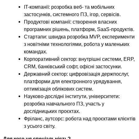
IT-компанії: розробка веб- та мобільних
застосунків, системного ПЗ, ігор, сервісів.
Продуктові компанії: створення власних
програмних рішень, платформ, SaaS-продуктів.
Стартапи: швидка розробка MVP, експерименти
з новітніми технологіями, робота у маленьких
командах.
Корпоративний сектор: внутрішні системи, ERP,
CRM, банківський софт, офісні застосунки.
Державний сектор: цифровізація держпослуг,
платформи для електронного урядування,
оптимізація облікових систем.
Науково-дослідні інститути, університети:
розробка навчального ПЗ, участь у
дослідницьких проєктах.
Фріланс, аутсорс: робота над проєктами клієнтів
з усього світу.
Для кого ця спеціальність?