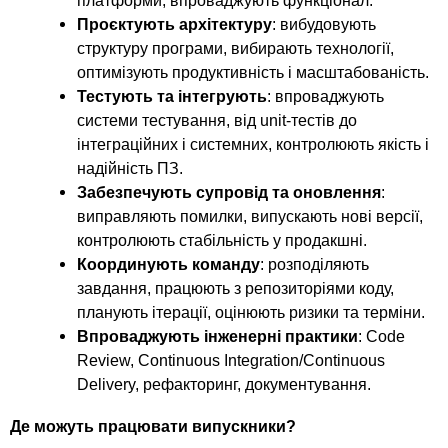
платформи, впроваджують функціонал.
Проєктують архітектуру
: вибудовують
структуру програми, вибирають технології,
оптимізують продуктивність і масштабованість.
Тестують та інтегрують
: впроваджують
системи тестування, від unit-тестів до
інтеграційних і системних, контролюють якість і
надійність ПЗ.
Забезпечують супровід та оновлення
:
виправляють помилки, випускають нові версії,
контролюють стабільність у продакшні.
Координують команду
: розподіляють
завдання, працюють з репозиторіями коду,
планують ітерації, оцінюють ризики та терміни.
Впроваджують інженерні практики
: Code
Review, Continuous Integration/Continuous
Delivery, рефакторинг, документування.
Де можуть працювати випускники?