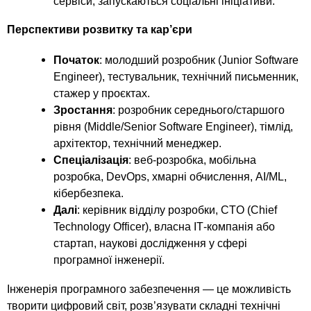
сервіси, запускаються соціальні ініціативи.
Перспективи розвитку та кар’єри
Початок
: молодший розробник (Junior Software
Engineer), тестувальник, технічний письменник,
стажер у проєктах.
Зростання
: розробник середнього/старшого
рівня (Middle/Senior Software Engineer), тімлід,
архітектор, технічний менеджер.
Спеціалізація
: веб-розробка, мобільна
розробка, DevOps, хмарні обчислення, AI/ML,
кібербезпека.
Далі
: керівник відділу розробки, CTO (Chief
Technology Officer), власна ІТ-компанія або
стартап, наукові дослідження у сфері
програмної інженерії.
Інженерія програмного забезпечення — це можливість
творити цифровий світ, розв’язувати складні технічні