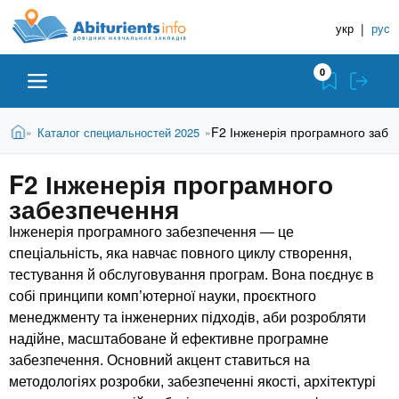
A
П
Д
е
укр
|
рус
о
b
р
в
е
0
й
і
i
т
д
и
В
Абітурієнту
Головна
F2 Інженерія програмного забе
Каталог специальностей 2025
»
»
н
д
t
и
о
и
є
F2 Інженерія програмного
о
ЗВО (ВНЗ)
т
к
u
с
забезпечення
у
Н
н
т
о
Інженерія програмного забезпечення — це
а
Коледжі
r
в
спеціальність, яка навчає повного циклу створення,
в
н
тестування й обслуговування програм. Вона поєднує в
ч
i
о
Курси
собі принципи комп’ютерної науки, проєктного
г
а
менеджменту та інженерних підходів, аби розробляти
о
л
e
надійне, масштабоване й ефективне програмне
м
Приватні школи
ь
забезпечення. Основний акцент ставиться на
а
т
методологіях розробки, забезпеченні якості, архітектурі
н