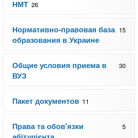
n
MBA
е
НМТ
26
и
р
х
t
і
Онлайн курси
а
з
л
Нормативно-правовая база
15
а
s
у
образования в Украине
к
За кордоном
.
л
а
Общие условия приема в
i
д
30
і
ВУЗ
n
в
f
Пакет документов
11
o
Права та обов'язки
5
абітурієнта