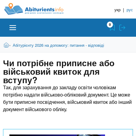
A
П
Д
е
укр
|
рус
о
b
р
в
е
0
й
і
i
т
д
и
В
Абітурієнту
Головна
Абітурієнту 2026 на допомогу: питання - відповіді
»
н
д
t
и
о
и
є
Чи потрібне приписне або
о
ЗВО (ВНЗ)
т
к
u
с
військовий квиток для
у
Н
н
т
вступу?
о
а
Коледжі
r
в
Так, для зарахування до закладу освіти чоловікам
в
н
потрібно надати військово-обліковий документ. Це може
ч
i
о
Курси
бути приписне посвідчення, військовий квиток або інший
г
а
документ військового обліку.
о
л
e
м
Приватні школи
ь
а
т
н