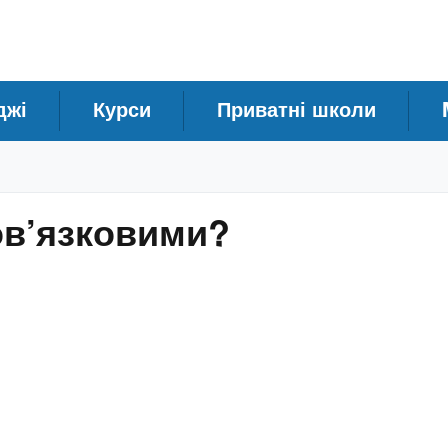
джі
Курси
Приватні школи
ов’язковими?