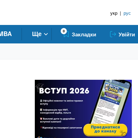
укр
|
рус
0
MBA
Ще
Закладки
Увійти