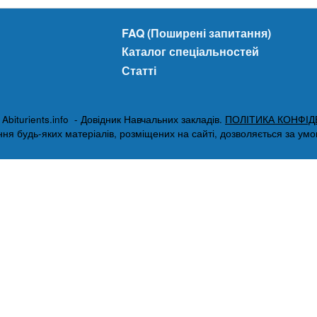
FAQ (Поширені запитання)
Каталог спеціальностей
Статті
biturients.info - Довідник Навчальних закладів.
ПОЛІТИКА КОНФІД
я будь-яких матеріалів, розміщених на сайті, дозволяється за умови