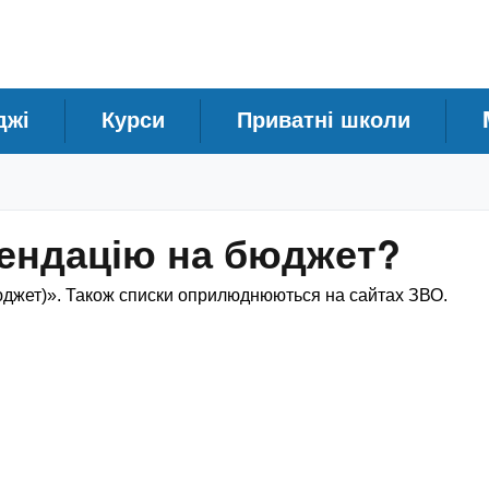
джі
Курси
Приватні школи
мендацію на бюджет?
юджет)». Також списки оприлюднюються на сайтах ЗВО.