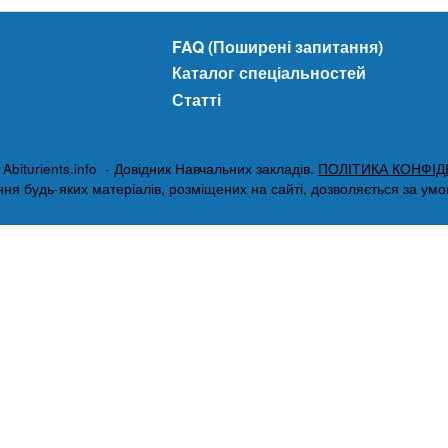
FAQ (Поширені запитання)
Каталог спеціальностей
Статті
biturients.info - Довідник Навчальних закладів.
ПОЛІТИКА КОНФІД
я будь-яких матеріалів, розміщених на сайті, дозволяється за умови