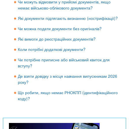
n
MBA
е
Чи можуть відмовити у прийомі документів, якщо
и
р
немає військово-облікового документа?
х
t
і
Онлайн курси
Які документи підлягають визнанню (нострифікації)?
а
з
л
а
s
Чи можна подати документи без оригіналів?
у
к
За кордоном
Які вимоги до реєстраційних документів?
.
л
Коли потрібні додаткові документи?
а
i
д
Чи потрібне приписне або військовий квиток для
вступу?
і
n
в
Де взяти довідку з місця навчання випускникам 2026
року?
f
Що робити, якщо немає РНОКПП (ідентифікаційного
коду)?
o