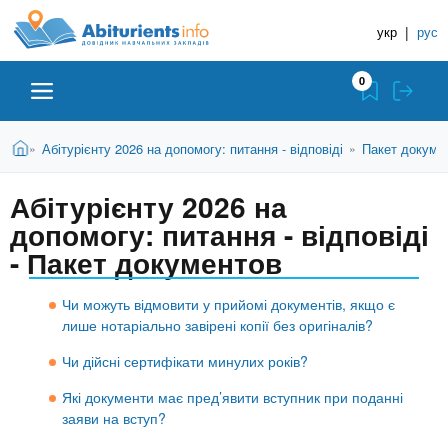
A
П
Д
е
укр
|
рус
о
b
р
в
е
0
й
і
i
т
д
и
В
Абітурієнту
Головна
Абітурієнту 2026 на допомогу: питання - відповіді
Пакет докуме
»
»
н
д
t
и
о
и
є
Абітурієнту 2026 на
о
ЗВО (ВНЗ)
т
к
u
с
допомогу: питання - відповіді
у
Н
н
т
- Пакет документов
о
а
Коледжі
r
в
в
н
Чи можуть відмовити у прийомі документів, якщо є
ч
i
о
лише нотаріально завірені копії без оригіналів?
Курси
г
а
Чи дійсні сертифікати минулих років?
о
л
e
м
Приватні школи
Які документи має пред’явити вступник при поданні
ь
а
заяви на вступ?
т
н