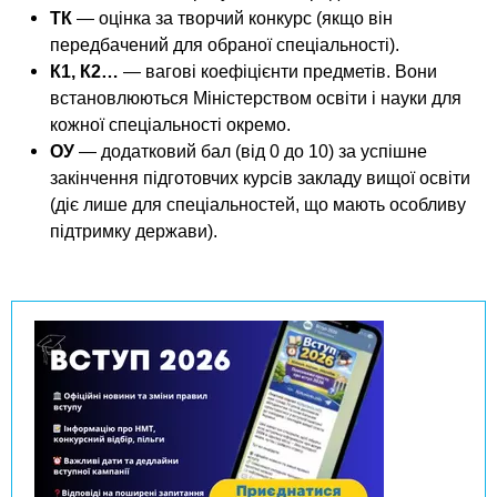
n
MBA
е
и
ТК
— оцінка за творчий конкурс (якщо він
р
х
t
передбачений для обраної спеціальності).
і
Онлайн курси
а
К1, К2…
— вагові коефіцієнти предметів. Вони
з
л
встановлюються Міністерством освіти і науки для
а
s
у
кожної спеціальності окремо.
к
За кордоном
ОУ
— додатковий бал (від 0 до 10) за успішне
.
л
закінчення підготовчих курсів закладу вищої освіти
а
(діє лише для спеціальностей, що мають особливу
i
д
підтримку держави).
і
n
в
f
o