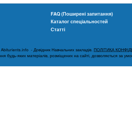
FAQ (Поширені запитання)
Каталог спеціальностей
Статті
biturients.info - Довідник Навчальних закладів.
ПОЛІТИКА КОНФІД
я будь-яких матеріалів, розміщених на сайті, дозволяється за умови