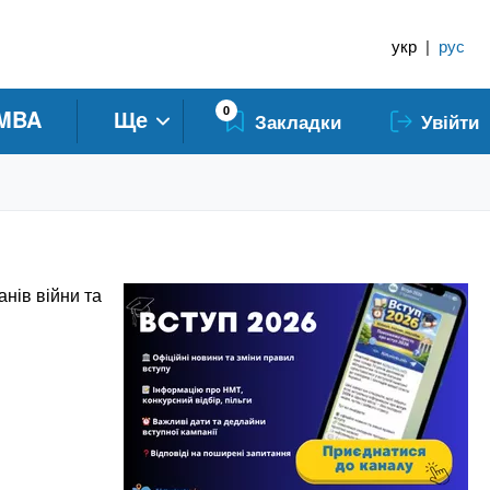
укр
|
рус
0
MBA
Ще
Закладки
Увійти
анів війни та