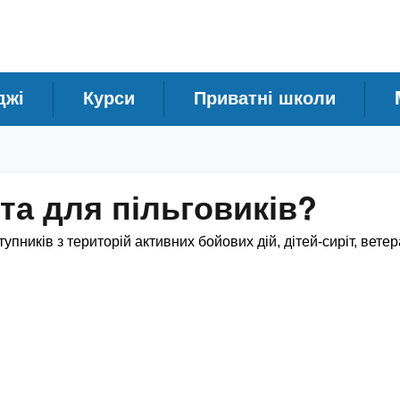
джі
Курси
Приватні школи
та для пільговиків?
упників з територій активних бойових дій, дітей-сиріт, ветер