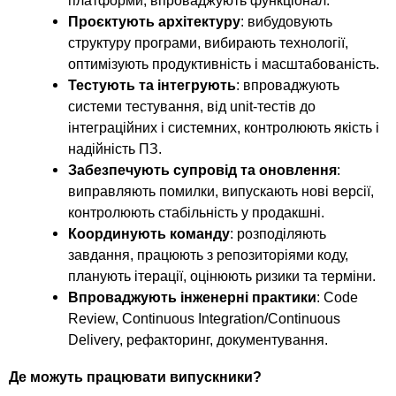
платформи, впроваджують функціонал.
Проєктують архітектуру
: вибудовують
структуру програми, вибирають технології,
оптимізують продуктивність і масштабованість.
Тестують та інтегрують
: впроваджують
системи тестування, від unit-тестів до
інтеграційних і системних, контролюють якість і
надійність ПЗ.
Забезпечують супровід та оновлення
:
виправляють помилки, випускають нові версії,
контролюють стабільність у продакшні.
Координують команду
: розподіляють
завдання, працюють з репозиторіями коду,
планують ітерації, оцінюють ризики та терміни.
Впроваджують інженерні практики
: Code
Review, Continuous Integration/Continuous
Delivery, рефакторинг, документування.
Де можуть працювати випускники?