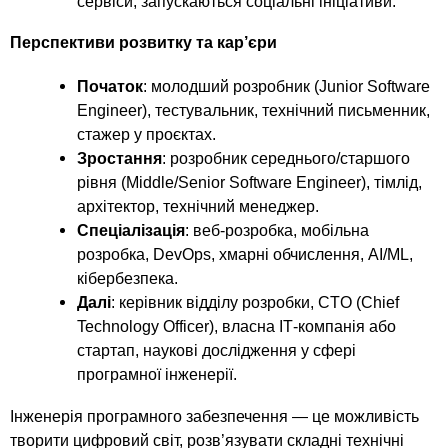
сервіси, запускаються соціальні ініціативи.
Перспективи розвитку та кар’єри
Початок
: молодший розробник (Junior Software
Engineer), тестувальник, технічний письменник,
стажер у проєктах.
Зростання
: розробник середнього/старшого
рівня (Middle/Senior Software Engineer), тімлід,
архітектор, технічний менеджер.
Спеціалізація
: веб-розробка, мобільна
розробка, DevOps, хмарні обчислення, AI/ML,
кібербезпека.
Далі
: керівник відділу розробки, CTO (Chief
Technology Officer), власна ІТ-компанія або
стартап, наукові дослідження у сфері
програмної інженерії.
Інженерія програмного забезпечення — це можливість
творити цифровий світ, розв’язувати складні технічні