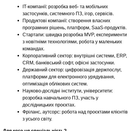
IT-компанії: розробка веб- та мобільних
застосунків, системного ПЗ, ігор, сервісів.
Продуктові компанії: створення власних
програмних рішень, платформ, SaaS-продуктів.
Стартапи: швидка розробка MVP, експерименти
з новітніми технологіями, робота у маленьких
командах.
Корпоративний сектор: внутрішні системи, ERP,
CRM, банківський софт, офісні застосунки.
Державний сектор: цифровізація держпослуг,
платформи для електронного урядування,
оптимізація облікових систем.
Науково-дослідні інститути, університети:
розробка навчального ПЗ, участь у
дослідницьких проєктах.
Фріланс, аутсорс: робота над проєктами клієнтів
з усього світу.
Для кого ця спеціальність?