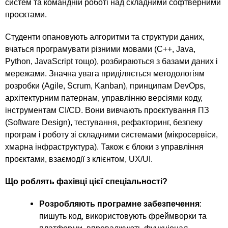
n
MBA
р
систем та командній роботі над складними софтверними
х
ж
проєктами.
з
t
а
Онлайн курсы
н
а
Студенти опановують алгоритми та структури даних,
и
в
s
вчаться програмувати різними мовами (C++, Java,
ю
Python, JavaScript тощо), розбираються з базами даних і
е
За рубежом
мережами. Значна увага приділяється методологіям
.
д
розробки (Agile, Scrum, Kanban), принципам DevOps,
е
архітектурним патернам, управлінню версіями коду,
i
н
інструментам CI/CD. Вони вивчають проєктування ПЗ
и
(Software Design), тестування, рефакторинг, безпеку
n
й
програм і роботу зі складними системами (мікросервіси,
хмарна інфраструктура). Також є блоки з управління
проєктами, взаємодії з клієнтом, UX/UI.
f
Що роблять фахівці цієї спеціальності?
o
Розробляють програмне забезпечення
:
пишуть код, використовують фреймворки та