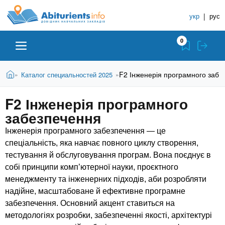
A
П
С
е
укр
|
рус
п
b
р
р
е
0
й
а
i
т
в
и
В
Абитуриенту
Главная
F2 Інженерія програмного забе
Каталог специальностей 2025
»
»
о
к
t
ы
о
ч
з
F2 Інженерія програмного
с
Вузы
д
н
u
н
забезпечення
е
и
о
с
в
Інженерія програмного забезпечення — це
к
Колледжи
r
ь
н
спеціальність, яка навчає повного циклу створення,
У
о
тестування й обслуговування програм. Вона поєднує в
ч
i
м
Курсы
собі принципи комп’ютерної науки, проєктного
у
е
менеджменту та інженерних підходів, аби розробляти
с
б
e
надійне, масштабоване й ефективне програмне
о
Частные школы
н
забезпечення. Основний акцент ставиться на
д
е
методологіях розробки, забезпеченні якості, архітектурі
ы