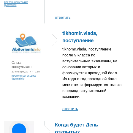
постоянная ссылка
(permalink)
ответить
tikhomir.vlada,
поступление
tikhomir.vlada, поступление
после 9 класса по
вступительным экзаменам, на
Ольга
консультант
основании которых и
23 января, 2017 - 10:55
формируется проходной балл.
постоянная ссылка
Из года в год проходной балл
(permalink)
меняется и формируется только
в период вступительной
кампании.
ответить
Когда будет День
открытых