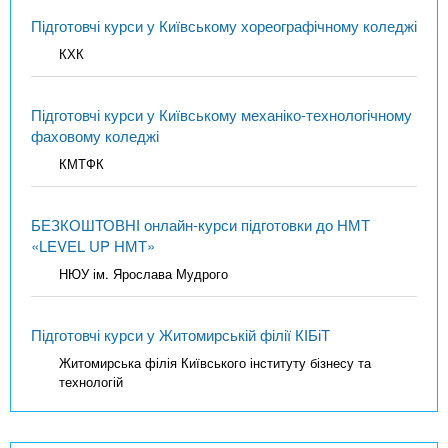
Підготовчі курси у Київському хореографічному коледжі
КХК
Підготовчі курси у Київському механіко-технологічному
фаховому коледжі
КМТФК
БЕЗКОШТОВНІ онлайн-курси підготовки до НМТ
«LEVEL UP НМТ»
НЮУ ім. Ярослава Мудрого
Підготовчі курси у Житомирській філії КІБіТ
Житомирська філія Київського інституту бізнесу та
технологій