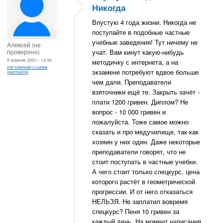
Никогда
Впустую 4 года жизни. Никогда не
поступайте в подобные частные
учебные заведения! Тут ничему не
Алексей (не
проверено)
учат. Вам кинут какую-нибудь
8 апреля, 2021 - 14:35
методичку с интернета, а на
постоянная ссылка
экзамене потребуют вдвое больше
(permalink)
чем дали. Преподаватели
взяточники ещё те. Закрыть зачёт -
плати 1200 гривен. Диплом? Не
вопрос - 10 000 гривен и
пожалуйста. Тоже самое можно
сказать и про медучилище, так-как
хозяин у них один. Даже некоторые
преподаватели говорят, что не
стоит поступать в частные учебки.
А чего стоит только спецкурс, цена
которого растёт в геометрической
прогрессии. И от него отказаться
НЕЛЬЗЯ. Не заплатил вовремя
спецкурс? Пеня 10 гривен за
каждый день. На момент написания