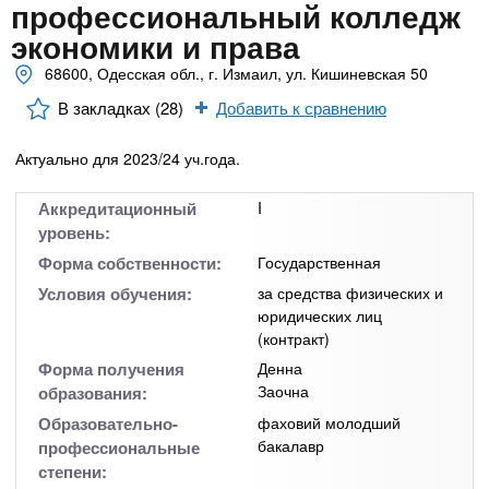
n
MBA
р
профессиональный колледж
х
ж
экономики и права
з
t
а
Онлайн курсы
н
68600, Одесская обл., г. Измаил, ул. Кишиневская 50
а
и
в
s
В закладках (28)
Добавить к сравнению
ю
е
За рубежом
Актуально для 2023/24 уч.года.
.
д
е
Аккредитационный
I
i
н
уровень:
и
Форма собственности:
Государственная
n
й
Условия обучения:
за средства физических и
юридических лиц
(контракт)
f
Форма получения
Денна
Заочна
образования:
o
Образовательно-
фаховий молодший
бакалавр
профессиональные
степени: