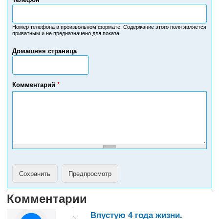
Н
о
м
Номер телефона в произвольном формате. Содержание этого поля является
приватным и не предназначено для показа.
е
р
Домашняя страница
т
е
л
е
Комментарий
*
ф
о
н
а
Комментарии
Впустую 4 года жизни.