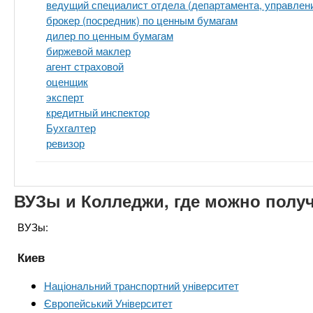
ведущий специалист отдела (департамента, управлен
брокер (посредник) по ценным бумагам
дилер по ценным бумагам
биржевой маклер
агент страховой
оценщик
эксперт
кредитный инспектор
Бухгалтер
ревизор
ВУЗы и Колледжи, где можно полу
ВУЗы:
Киев
Національний транспортний університет
Європейський Університет