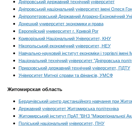
Дніпровський державний технічний університет
Дніпровський національний університет імені Олеся Го
Дніпропетровський Державний Аграрно-Економічний Ун
Донецкий университет экономики и права
Европейский университет г. Кривой Рог
Криворізький Національний Університет, КНУ
Нікопольський економічний університет, НЕУ
Навчально-науковий інститут економіки і торгівлі імен
Національний технічний університет "Дніпровська політ
Приазовський державний технічний університет, ПДТУ
Університет Митної справи та фінансів, УМСФ
Житомирская область
Бердичівський центр дистанційного навчання при Жито
Державний університет Житомирська політехніка
Житомирський інститут ПрАТ "ВНЗ "Міжрегіональної Ак
Поліський національний університет, ПНУ