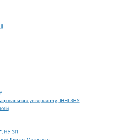
ІІ
У
аціонального університету, ІННІ ЗНУ
огій
", НУ ЗП
імені Дмитра Моторного