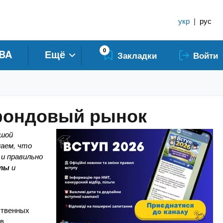
укр
|
рус
0
BA
Ещё
Закладки
Войти
 фондовый рынок
ьшой
наем, что
и правильно
ты
и
ственных
 в