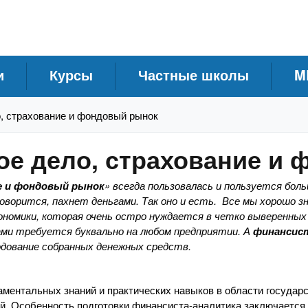
и
Курсы
Частные школы
M
о, страхование и фондовый рынок
ое дело, страхование и
ие и фондовый рынок
» всегда пользовалась и пользуется бол
 говорится, пахнет деньгами. Так оно и есть. Все мы хорошо з
номики, которая очень остро нуждается в четко выверенных 
ами требуется буквально на любом предприятии. А
финансис
дование собранных денежных средств.
ментальных знаний и практических навыков в области государ
. Особенность подготовки финансиста-аналитика заключается