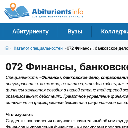
A
С
П
е
п
b
р
р
е
а
й
i
Абитуриенту
Вузы
Колледж
в
т
и
о
t
В
к
Главная
Каталог специальностей
072 Финансы, банковское дел
»
»
ч
ы
о
н
з
с
u
072 Финансы, банковск
д
н
и
е
о
к
r
Специальность «
Финансы, банковское дело, страхован
с
в
У
популярностью, возможно, из-за того, что дело здесь, как
ь
н
финансы являются сегодня в нашей стране той сферой эко
ч
о
i
организованных действиях. Грамотное управление финанс
м
е
отвечают за формирование бюджета и рациональное расхо
у
б
e
с
н
Что изучают:
о
Студенты направления получают значительный объем фунда
ы
д
финансов и управления финансовыми ресурсами предприятий