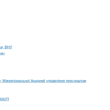
ки, ВНУ
на»
» Міжрегіональної Академії управління персоналом
 МАУП