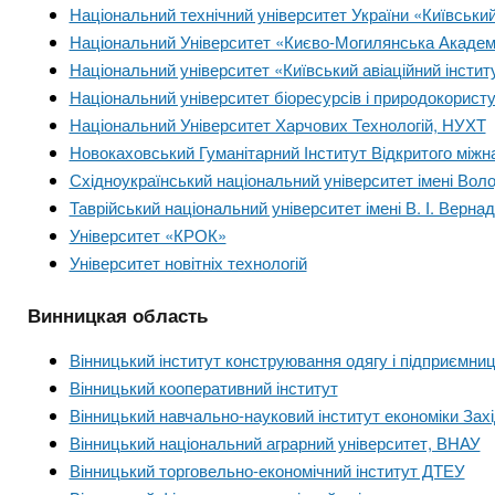
Національний технічний університет України «Київський 
Національний Університет «Києво-Могилянська Акаде
Національний університет «Київський авіаційний інстит
Національний університет біоресурсів і природокорист
Національний Університет Харчових Технологій, НУХТ
Новокаховський Гуманітарний Інститут Відкритого міжн
Східноукраїнський національний університет імені Во
Таврійський національний університет імені В. І. Верна
Університет «КРОК»
Університет новітніх технологій
Винницкая область
Вінницький інститут конструювання одягу і підприємни
Вінницький кооперативний інститут
Вінницький навчально-науковий інститут економіки Зах
Вінницький національний аграрний університет, ВНАУ
Вінницький торговельно-економічний інститут ДТЕУ