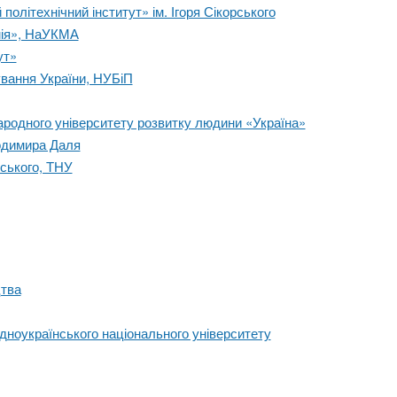
політехнічний інститут» ім. Ігоря Сікорського
мія», НаУКМА
ут»
ування України, НУБіП
ародного університету розвитку людини «Україна»
лодимира Даля
дського, ТНУ
цтва
ідноукраїнського національного університету