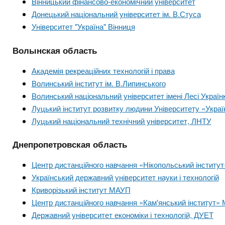
Вінницький фінансово-економічний університет
Донецький національний університет ім. В.Стуса
Університет "Україна" Вінниця
Волынская область
Академія рекреаційних технологій і права
Волинський інститут ім. В.Липинського
Волинський національний університет імені Лесі Україн
Луцький інститут розвитку людини Університету «Украї
Луцький національний технічний університет, ЛНТУ
Днепропетровская область
Центр дистанційного навчання «Нікопольський інститут
Український державний університет науки і технологій
Криворізький інститут МАУП
Центр дистанційного навчання «Кам'янський інститут»
Державний університет економіки і технологій, ДУЕТ