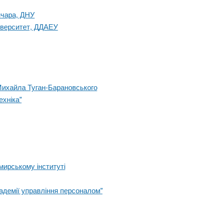
нчара, ДНУ
іверситет, ДДАЕУ
і Михайла Туган-Барановського
ехніка"
мирському інституті
адемії управління персоналом"