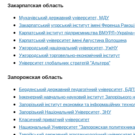
Закарпатская область
Мукачівський державний університет, МДУ
Закарпатський угорський інститут імені Ференца Ракоці 
Карпатський інститут підприємництва ВМУРЛ«Україна»
Карпатський університет імені Августина Волошина
Ужгородський національний університет, УжНУ
Ужгородський торговельно-економічний інститут
Університет глобальних стратегій "Альтера"
Запорожская область
Бердянський державний педагогічний університет, БДП
Інженерний навчально-науковий інститут Запорізького н
Запорізький інститут економіки та інформаційних технол
Запорізький Національний Університет, ЗНУ
Класичний приватний університет
Национальный Университет "Запорожская политехника
Таврійський державний агротехнологічний університет 