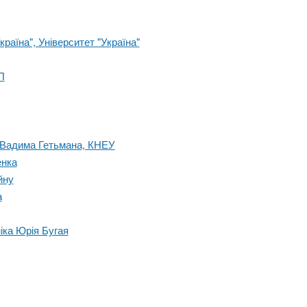
раїна", Університет "Україна"
П
і Вадима Гетьмана, КНЕУ
енка
йну
а
іка Юрія Бугая