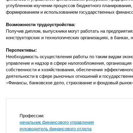
n
е
х
углубленном изучении процессов бюджетного планирования, 
р
з
формированием и использованием государственных финансо
t
ж
а
а
Возможности трудоустройства:
н
в
s
Получив диплом, выпускники могут работать на предприяти
и
е
конструкторских и технологических организациях, в банках,
ю
д
.
Перспективы:
е
Необходимость осуществления работы по таким видам эконо
н
i
управление и надзор в сфере налогообложения, организаци
и
собственности и хозяйствования, обеспечения эффективног
деятельности в сфере рыночных отношений и государственн
й
n
«Финансы, банковское дело, страхование и фондовый рынок
f
o
Профессии:
начальник финансового управления
руководитель финансового отдела