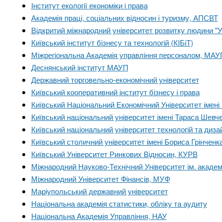
Інститут екології економіки і права
Академія праці, соціальних відносин і туризму, АПСВТ
Відкритий міжнародний університет розвитку людини "Ук
Київський інститут бізнесу та технологій (КІБіТ)
Міжрегіональна Академія управління персоналом, МАУ
Деснянський інститут МАУП
Державний торговельно-економічний університет
Київський кооперативний інститут бізнесу і права
Київський Національний Економічний Університет імен
Київський національний університет імені Тараса Шевч
Київський національний університет технологій та диза
Київський столичний університет імені Бориса Грінченк
Київський Університет Ринкових Відносин, КУРВ
Міжнародний Науково-Технічний Університет ім. академ
Міжнародний Університет Фінансів, МУФ
Маріупольський державний університет
Національна академія статистики, обліку та аудиту
Національна Академія Управління, НАУ