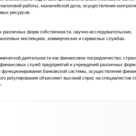
налоговой работы, казначейской дела, осуществления контроля
вых ресурсов.
ях различных форм собственности, научно-исследовательских,
 налоговых инспекциях, коммерческих и сервисных службах.
мической деятельности как финансовое посредничество, страх
я финансовых служб предприятий и учреждений различных форм
о функционирования банковской системы, осуществления фина
ого регулирования объясняют высокий спрос на специалистов 
».