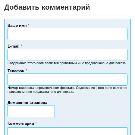
Добавить комментарий
Ваше имя
*
E-mail
*
Содержание этого поля является приватным и не предназначено для показа.
Телефон
*
Н
о
м
Номер телефона в произвольном формате. Содержание этого поля является
приватным и не предназначено для показа.
е
р
Домашняя страница
т
е
л
е
Комментарий
*
ф
о