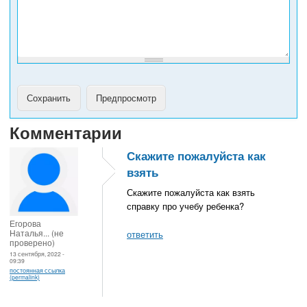
н
а
Комментарии
Скажите пожалуйста как
взять
Скажите пожалуйста как взять
справку про учебу ребенка?
Егорова
Наталья... (не
ответить
проверено)
13 сентября, 2022 -
09:39
постоянная ссылка
(permalink)