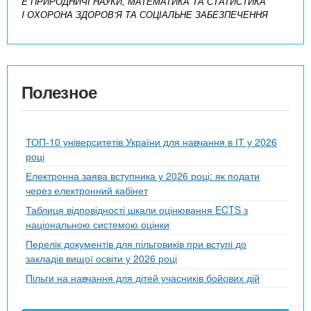
E ПРИРОДНИЧІ НАУКИ, МАТЕМАТИКА ТА СТАТИСТИКА
I ОХОРОНА ЗДОРОВ’Я ТА СОЦІАЛЬНЕ ЗАБЕЗПЕЧЕННЯ
Полезное
ТОП-10 університетів України для навчання в ІТ у 2026
році
Електронна заява вступника у 2026 році: як подати
через електронний кабінет
Таблиця відповідності шкали оцінювання ECTS з
національною системою оцінки
Перелік документів для пільговиків при вступі до
закладів вищої освіти у 2026 році
Пільги на навчання для дітей учасників бойових дій