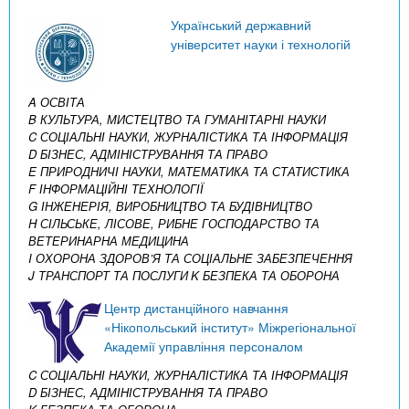
Український державний
університет науки і технологій
A ОСВІТА
B КУЛЬТУРА, МИСТЕЦТВО ТА ГУМАНІТАРНІ НАУКИ
C СОЦІАЛЬНІ НАУКИ, ЖУРНАЛІСТИКА ТА ІНФОРМАЦІЯ
D БІЗНЕС, АДМІНІСТРУВАННЯ ТА ПРАВО
E ПРИРОДНИЧІ НАУКИ, МАТЕМАТИКА ТА СТАТИСТИКА
F ІНФОРМАЦІЙНІ ТЕХНОЛОГІЇ
G ІНЖЕНЕРІЯ, ВИРОБНИЦТВО ТА БУДІВНИЦТВО
H СІЛЬСЬКЕ, ЛІСОВЕ, РИБНЕ ГОСПОДАРСТВО ТА
ВЕТЕРИНАРНА МЕДИЦИНА
I ОХОРОНА ЗДОРОВ’Я ТА СОЦІАЛЬНЕ ЗАБЕЗПЕЧЕННЯ
J ТРАНСПОРТ ТА ПОСЛУГИ
K БЕЗПЕКА ТА ОБОРОНА
Центр дистанційного навчання
«Нікопольський інститут» Міжрегіональної
Академії управління персоналом
C СОЦІАЛЬНІ НАУКИ, ЖУРНАЛІСТИКА ТА ІНФОРМАЦІЯ
D БІЗНЕС, АДМІНІСТРУВАННЯ ТА ПРАВО