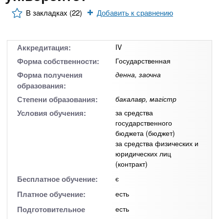
n
MBA
р
х
ж
В закладках (22)
Добавить к сравнению
з
t
а
Онлайн курсы
н
а
и
в
s
Аккредитация:
IV
ю
е
За рубежом
Форма собственности:
Государственная
.
д
Форма получения
денна, заочна
образования:
е
Степени образования:
бакалавр, магістр
i
н
Условия обучения:
за средства
и
государственного
n
й
бюджета (бюджет)
за средства физических и
юридических лиц
f
(контракт)
Бесплатное обучение:
є
o
Платное обучение:
есть
Подготовительное
есть