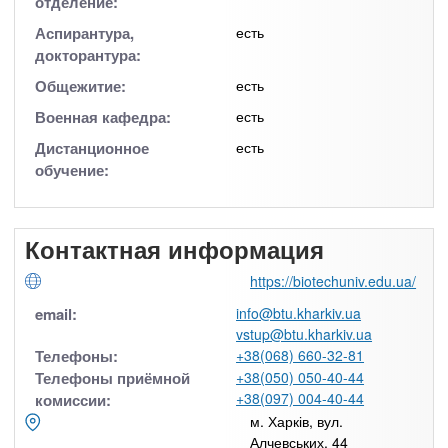
отделение:
Аспирантура,
есть
докторантура:
Общежитие:
есть
Военная кафедра:
есть
Дистанционное
есть
обучение:
Контактная информация
https://biotechuniv.edu.ua/
email:
info@btu.kharkiv.ua
vstup@btu.kharkiv.ua
Телефоны:
+38(068) 660-32-81
Телефоны приёмной
+38(050) 050-40-44
+38(097) 004-40-44
комиссии:
м. Харків, вул.
Алчевських, 44