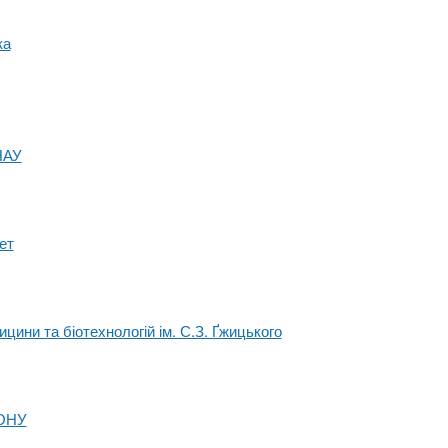
ка
НАУ
ет
цини та біотехнологій ім. С.З. Ґжицького
 ОНУ