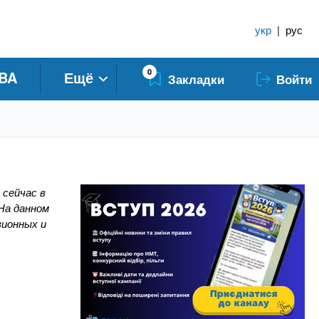
укр
|
рус
0
BA
Ещё
Закладки
Войти
 сейчас в
На данном
зионных и