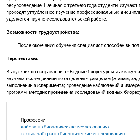
n
е
х
ресурсоведение. Начиная с третьего года студенты изучаю
р
з
проходят углубленное изучение профессиональных дисципли
t
ж
уделяется научно-исследовательской работе.
а
а
н
в
s
Возможности трудоустройства:
и
е
ю
После окончания обучения специалист способен выполня
д
.
е
Перспективы:
н
i
Выпускник по направлению «Водные биоресурсы и аквакуль
и
научных исследований по отдельным разделам (этапам, зада
й
n
выполнении эксперимента; проведение наблюдений и измерен
программ, методик проведения исследований водных биоресу
f
o
Профессии:
лаборант (биологические исследования)
техник-лаборант (биологические исследования)