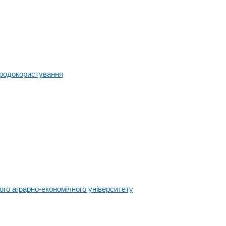
иродокористування
го аграрно-економічного університету