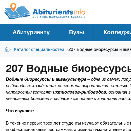
A
С
П
е
п
b
р
р
е
а
й
i
Абитуриенту
Вузы
Колледж
в
т
и
о
t
В
к
Главная
Каталог специальностей
207 Водные биоресурсы и акв
»
»
ч
ы
о
н
з
с
u
207 Водные биоресурсы
д
н
и
е
о
к
r
Водные биоресурсы и аквакультура
– одна из самых попу
с
в
У
рыбоводных хозяйствах всего мира выращивают столько б
ь
н
направлении готовят
ихтиологов-рыбоводов
, основная 
ч
о
i
незаразных болезней в рыбном хозяйстве и контроль над 
м
е
у
б
Что изучают:
e
с
н
о
В течение первых трех лет студенты изучают обязательные
ы
д
профессиональным программам, а именно гуманитарные и п