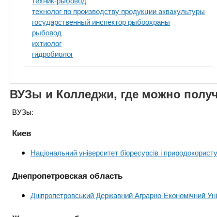
техник-рыбовод
технолог по производству продукции аквакультуры
государственный инспектор рыбоохраны
рыбовод
ихтиолог
гидробиолог
ВУЗы и Колледжи, где можно полу
ВУЗы:
Киев
Національний університет біоресурсів і природокорист
Днепропетровская область
Дніпропетровський Державний Аграрно-Економічний Ун