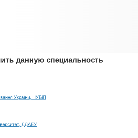
чить данную специальность
ування України, НУБіП
іверситет, ДДАЕУ