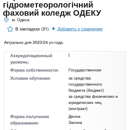
n
MBA
р
гідрометеорологічний
х
ж
фаховий коледж ОДЕКУ
з
t
а
Онлайн курсы
н
м. Одеса
а
и
в
s
В закладках (31)
Добавить к сравнению
ю
е
За рубежом
Актуально для 2023/24 уч.года.
.
д
е
Аккредитационный
I
i
н
уровень:
и
Форма собственности:
Государственная
n
й
Условия обучения:
за средства
государственного
бюджета (бюджет)
f
за средства физических и
юридических лиц
o
(контракт)
Форма получения
Денна
Заочна
образования: