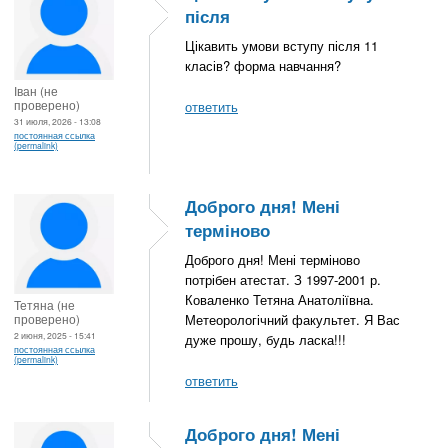
після
Цікавить умови вступу після 11
класів? форма навчання?
Іван (не
проверено)
ответить
31 июля, 2026 - 13:08
постоянная ссылка
(permalink)
Доброго дня! Мені
терміново
Доброго дня! Мені терміново
потрібен атестат. З 1997-2001 р.
Коваленко Тетяна Анатоліївна.
Тетяна (не
проверено)
Метеорологічний факультет. Я Вас
2 июня, 2025 - 15:41
дуже прошу, будь ласка!!!
постоянная ссылка
(permalink)
ответить
Доброго дня! Мені