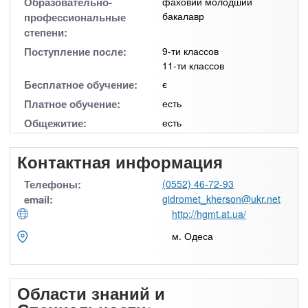
Образовательно-
фаховий молодший
бакалавр
профессиональные
степени:
Поступление после:
9-ти классов
11-ти классов
Бесплатное обучение:
є
Платное обучение:
есть
Общежитие:
есть
Контактная информация
Телефоны:
(0552) 46-72-93
email:
gidromet_kherson@ukr.net
http://hgmt.at.ua/
м. Одеса
Области знаний и