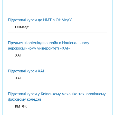
Підготовчі курси до НМТ в ОНМедУ
ОНМедУ
Предметні олімпіади онлайн в Національному
аерокосмічному університеті «ХАІ»
ХАІ
Підготовчі курси ХАІ
ХАІ
Підготовчі курси у Київському механіко-технологічному
фаховому коледжі
КМТФК