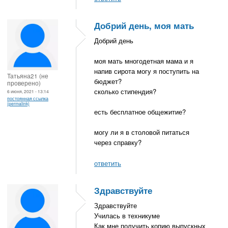
Добрий день, моя мать
Добрий день
моя мать многодетная мама и я
напив сирота могу я поступить на
Татьяна21 (не
бюджет?
проверено)
сколько стипендия?
6 июня, 2021 - 13:14
постоянная ссылка
(permalink)
есть бесплатное общежитие?
могу ли я в столовой питаться
через справку?
ответить
Здравствуйте
Здравствуйте
Училась в техникуме
Как мне получить копию выпускных