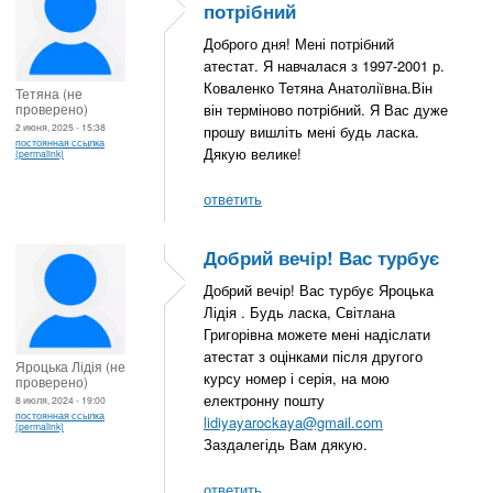
потрібний
Доброго дня! Мені потрібний
атестат. Я навчалася з 1997-2001 р.
Коваленко Тетяна Анатоліївна.Він
Тетяна (не
проверено)
він терміново потрібний. Я Вас дуже
2 июня, 2025 - 15:38
прошу вишліть мені будь ласка.
постоянная ссылка
Дякую велике!
(permalink)
ответить
Добрий вечір! Вас турбує
Добрий вечір! Вас турбує Яроцька
Лідія . Будь ласка, Світлана
Григорівна можете мені надіслати
атестат з оцінками після другого
Яроцька Лідія (не
курсу номер і серія, на мою
проверено)
електронну пошту
8 июля, 2024 - 19:00
постоянная ссылка
lidiyayarockaya@gmail.com
(permalink)
Заздалегідь Вам дякую.
ответить