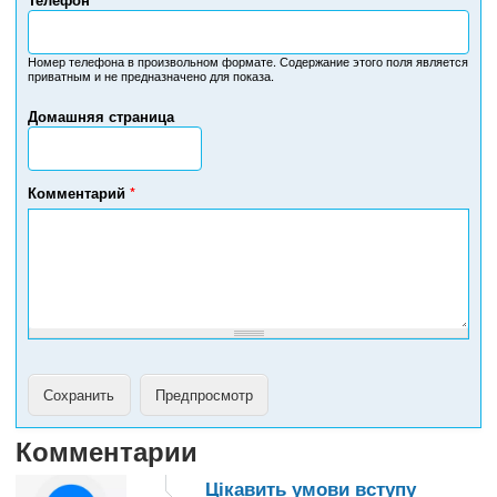
Н
о
м
Номер телефона в произвольном формате. Содержание этого поля является
приватным и не предназначено для показа.
е
р
Домашняя страница
т
е
л
е
Комментарий
*
ф
о
н
а
Комментарии
Цікавить умови вступу