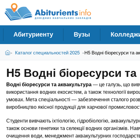
A
С
П
е
п
b
р
р
е
а
й
i
Абитуриенту
Вузы
Колледж
в
т
и
о
t
В
к
Главная
Каталог специальностей 2025
H5 Водні біоресурси та а
»
»
ч
ы
о
н
з
с
u
H5 Водні біоресурси та
д
н
и
е
о
к
r
Водні біоресурси та аквакультура
— це галузь, що вив
с
в
У
ь
н
використання водних екосистем, а також технології виро
ч
о
умовах. Мета спеціальності — забезпечення сталого розв
i
м
е
виробництво якісної продукції для харчової промисловост
у
б
e
с
Студенти вивчають іхтіологію, гідробіологію, аквакультурн
н
о
також основи генетики та селекції водних організмів. Нав
ы
д
очищення води, менеджмент аквакультурних господарств 