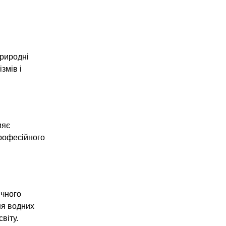
природні
змів і
ияє
професійного
ічного
ня водних
віту.