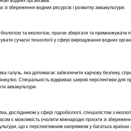
нові водних організмів.
 зі збереження водних ресурсів і розвитку аквакультури.
я біологією та екологією, прагне зберігати та примножувати 
вувати сучасні технології у сфері вирощування водних органі
ива галузь, яка допомагає забезпечити харчову безпеку, спр
бництво. Спеціальність відкриває широкі перспективи для 
кти аквакультури.
 дослідником у сфері гідробіології, спеціалістом з еколог
часом є можливість очолити міжнародні проєкти зі збережен
культури, що є перспективним напрямком у багатьох країнах с