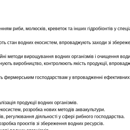
ням риби, молюсків, креветок та інших гідробіонтів у спец
ть стан водних екосистем, впроваджують заходи зі збереже
йні методи вирощування водних організмів і очищення води
ують виробництво, контролюють якість продукції, впровад
 фермерським господарствам у впровадженні ефективних 
ізація продукції водних організмів.
косистем, розробка нових методів аквакультури.
ів, регулювання діяльності у сфері рибного господарства.
зробка проєктів зі збереження водних ресурсів.