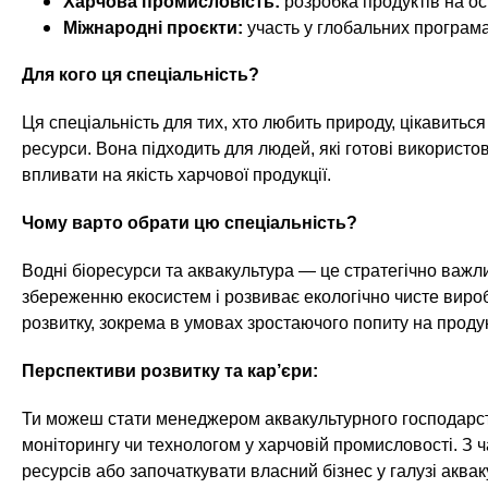
Харчова промисловість:
розробка продуктів на ос
Міжнародні проєкти:
участь у глобальних програмах
Для кого ця спеціальність?
Ця спеціальність для тих, хто любить природу, цікавитьс
ресурси. Вона підходить для людей, які готові використо
впливати на якість харчової продукції.
Чому варто обрати цю спеціальність?
Водні біоресурси та аквакультура — це стратегічно важл
збереженню екосистем і розвиває екологічно чисте виро
розвитку, зокрема в умовах зростаючого попиту на проду
Перспективи розвитку та кар’єри:
Ти можеш стати менеджером аквакультурного господарства,
моніторингу чи технологом у харчовій промисловості. З 
ресурсів або започаткувати власний бізнес у галузі аква