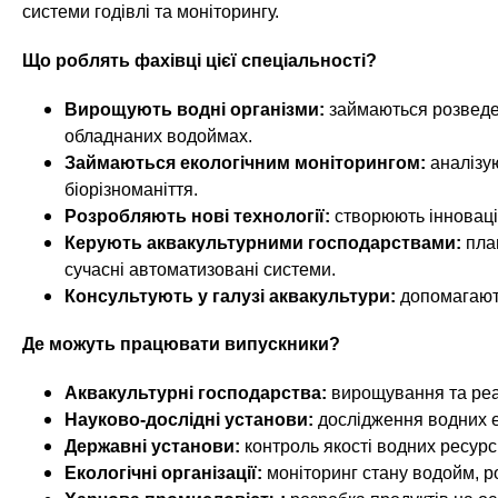
n
е
х
системи годівлі та моніторингу.
р
з
t
ж
Що роблять фахівці цієї спеціальності?
а
а
н
в
s
Вирощують водні організми:
займаються розведен
и
е
обладнаних водоймах.
ю
д
Займаються екологічним моніторингом:
аналізую
.
біорізноманіття.
е
Розробляють нові технології:
створюють інноваці
н
i
Керують аквакультурними господарствами:
план
и
сучасні автоматизовані системи.
й
n
Консультують у галузі аквакультури:
допомагають
Де можуть працювати випускники?
f
Аквакультурні господарства:
вирощування та реал
o
Науково-дослідні установи:
дослідження водних е
Державні установи:
контроль якості водних ресурс
Екологічні організації:
моніторинг стану водойм, ро