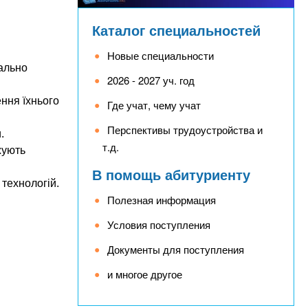
Каталог специальностей
Новые специальности
іально
2026 - 2027 уч. год
ння їхнього
Где учат, чему учат
Перспективы трудоустройства и
.
т.д.
жують
В помощь абитуриенту
технологій.
Полезная информация
Условия поступления
Документы для поступления
и многое другое