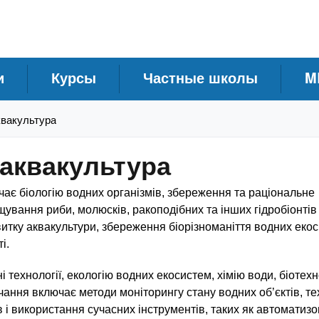
и
Курсы
Частные школы
M
квакультура
 аквакультура
чає біологію водних організмів, збереження та раціональне
щування риби, молюсків, ракоподібних та інших гідробіонтів
итку аквакультури, збереження біорізноманіття водних екос
і.
і технології, екологію водних екосистем, хімію води, біотехно
чання включає методи моніторингу стану водних об’єктів, те
і використання сучасних інструментів, таких як автоматизо