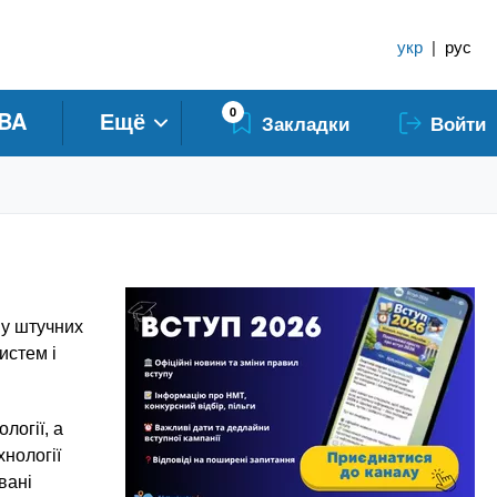
укр
|
рус
0
BA
Ещё
Закладки
Войти
 у штучних
истем і
логії, а
хнології
вані