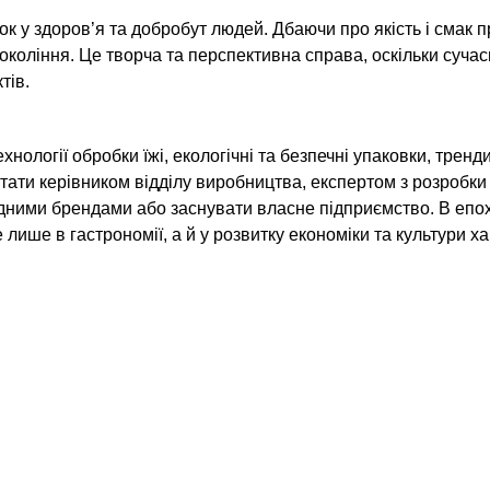
к у здоров’я та добробут людей. Дбаючи про якість і смак пр
окоління. Це творча та перспективна справа, оскільки сучас
тів.
ехнології обробки їжі, екологічні та безпечні упаковки, трен
стати керівником відділу виробництва, експертом з розробки
одними брендами або заснувати власне підприємство. В епо
 лише в гастрономії, а й у розвитку економіки та культури х