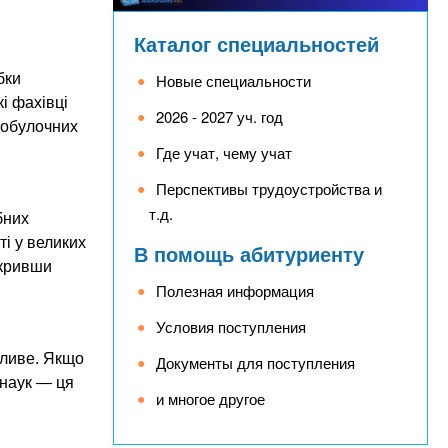
Каталог специальностей
бки
Новые специальности
і фахівці
2026 - 2027 уч. год
бобулочних
Где учат, чему учат
Перспективы трудоустройства и
т.д.
бних
і у великих
В помощь абитуриенту
дкривши
Полезная информация
Условия поступления
бливе. Якщо
Документы для поступления
 наук — ця
и многое другое