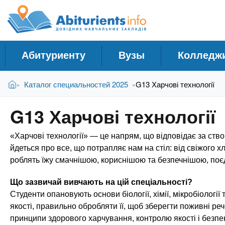
A
С
П
е
п
b
р
р
е
а
й
i
Абитуриенту
Вузы
Колледж
в
т
и
о
t
В
к
Главная
Каталог специальностей 2025
G13 Харчові технології
»
»
ч
ы
о
н
з
с
u
G13 Харчові технології
д
н
и
е
о
к
r
«Харчові технології» — це напрям, що відповідає за ств
с
в
У
ь
н
йдеться про все, що потрапляє нам на стіл: від свіжого хл
ч
о
роблять їжу смачнішою, кориснішою та безпечнішою, поєдн
i
м
е
у
Що зазвичай вивчають на цій спеціальності?
б
e
с
Студенти опановують основи біології, хімії, мікробіологі
н
о
якості, правильно обробляти її, щоб зберегти поживні р
ы
д
принципи здорового харчування, контролю якості і безпек