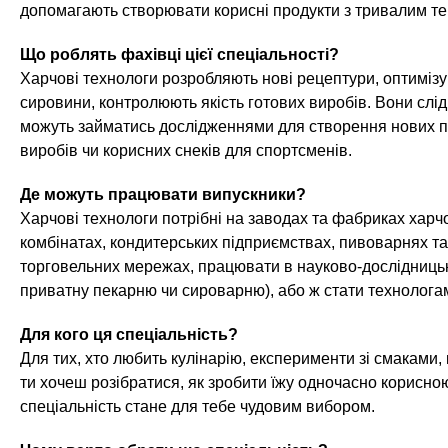
n
е
х
допомагають створювати корисні продукти з тривалим те
р
з
t
ж
Що роблять фахівці цієї спеціальності?
а
а
Харчові технологи розробляють нові рецептури, оптиміз
н
в
s
сировини, контролюють якість готових виробів. Вони слід
и
е
можуть займатись дослідженнями для створення нових пр
ю
д
.
виробів чи корисних снеків для спортсменів.
е
Де можуть працювати випускники?
н
i
Харчові технологи потрібні на заводах та фабриках хар
и
комбінатах, кондитерських підприємствах, пивоварнях та
й
n
торговельних мережах, працювати в науково-дослідницьк
приватну пекарню чи сироварню), або ж стати технолога
f
Для кого ця спеціальність?
Для тих, хто любить кулінарію, експерименти зі смаками,
o
ти хочеш розібратися, як зробити їжу одночасно корисно
спеціальність стане для тебе чудовим вибором.