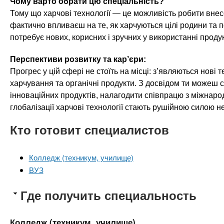
Чому варто обрати цю спеціальність?
Тому що харчові технології — це можливість робити внесо
фактично впливаєш на те, як харчуються цілі родини та п
потребує нових, корисних і зручних у використанні продук
Перспективи розвитку та кар’єри:
Прогрес у цій сфері не стоїть на місці: з’являються нові т
харчування та органічні продукти. З досвідом ти можеш 
інноваційних продуктів, налагодити співпрацю з міжнар
глобалізації харчові технології стають рушійною силою не
Кто готовит специалистов
Колледж (техникум, училище)
ВУЗ
Где получить специальность
Колледж (техникум, училище)