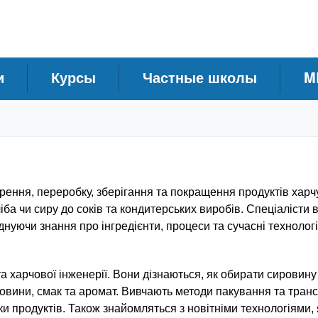
и
Курсы
Частные школы
M
орення, переробку, зберігання та покращення продуктів харч
іба чи сиру до соків та кондитерських виробів. Спеціалісти в 
уючи знання про інгредієнти, процеси та сучасні технологі
ї та харчової інженерії. Вони дізнаються, як обирати сировин
ечовини, смак та аромат. Вивчають методи пакування та тран
и продуктів. Також знайомляться з новітніми технологіями, 