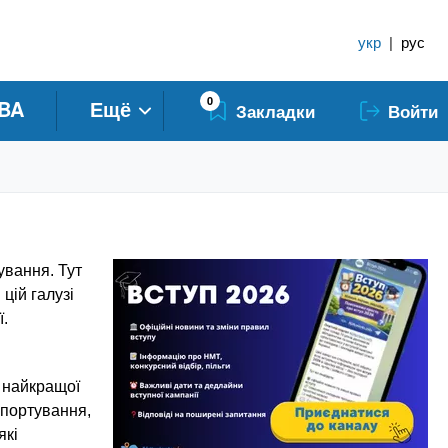
укр
|
рус
0
BA
Ещё
Закладки
Войти
ування. Тут
цій галузі
ї.
у найкращої
спортування,
які