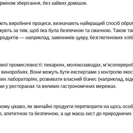
рміном зберігання, без зайвих домішок.
ують виробничі процеси, визначають найкращий спосіб обро
кують за тим, щоб їжа була безпечною та смачною. Також так
одуктів — наприклад, замінників цукру, безглютенових хлі
чової промисловості: пекарнях, молокозаводах, м’ясопереро
 виноробнях. Вони можуть бути експертами з контролю якост
их лабораторіях, розвивати власний бізнес (наприклад, ві
ми у ресторанах та великих гастрономічних мережах.
 кому цікаво, як звичайні продукти перетворити на щось осо
ю, апетитною та безпечною, а ще маєш хист до природничих