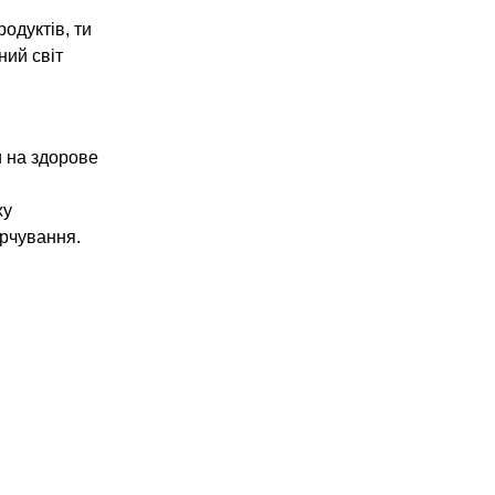
одуктів, ти
ний світ
ди на здорове
ху
арчування.