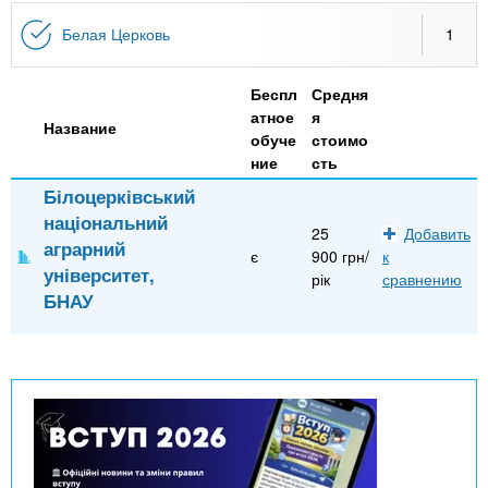
n
MBA
р
х
ж
Белая Церковь
1
з
t
а
Онлайн курсы
н
а
Беспл
Средня
и
в
s
атное
я
ю
Название
е
За рубежом
обуче
стоимо
ние
сть
.
д
Білоцерківський
е
національний
i
н
25
Добавить
аграрний
є
900 грн/
к
и
університет,
рік
сравнению
n
й
БНАУ
f
o