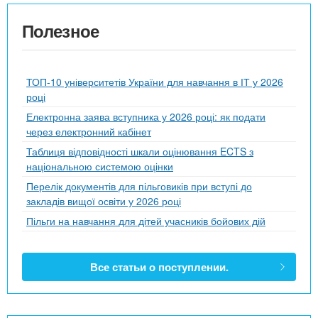
Полезное
ТОП-10 університетів України для навчання в ІТ у 2026
році
Електронна заява вступника у 2026 році: як подати
через електронний кабінет
Таблиця відповідності шкали оцінювання ECTS з
національною системою оцінки
Перелік документів для пільговиків при вступі до
закладів вищої освіти у 2026 році
Пільги на навчання для дітей учасників бойових дій
Все статьи о поступлении.