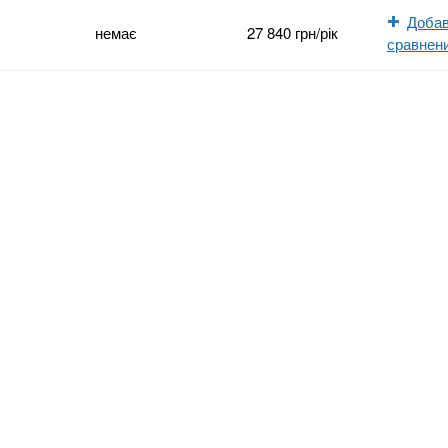
Добав
немає
27 840 грн/рік
сравнен