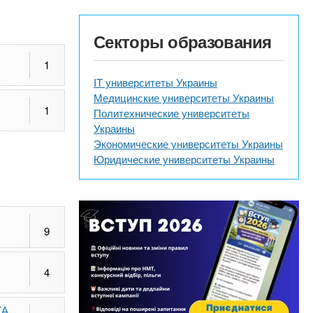
Секторы образования
1
IT университеты Украины
Медицинские университеты Украины
1
Политехнические университеты
Украины
Экономические университеты Украины
Юридические университеты Украины
9
4
ТА