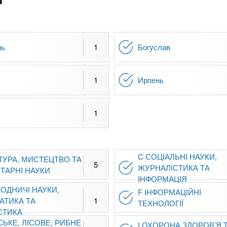
нь
1
Богуслав
1
Ирпень
1
C СОЦІАЛЬНІ НАУКИ,
ТУРА, МИСТЕЦТВО ТА
5
ЖУРНАЛІСТИКА ТА
ТАРНІ НАУКИ
ІНФОРМАЦІЯ
ОДНИЧІ НАУКИ,
F ІНФОРМАЦІЙНІ
АТИКА ТА
1
ТЕХНОЛОГІЇ
СТИКА
СЬКЕ, ЛІСОВЕ, РИБНЕ
I ОХОРОНА ЗДОРОВ’Я 