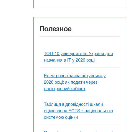
Полезное
ТОП-10 університетів України для
навчання в ІТ у 2026 році
Електронна заява вступника у
2026 році: як подати через
електронний кабінет
Таблиця відповідності шкали
оцінювання ECTS з національною
системою оцінки