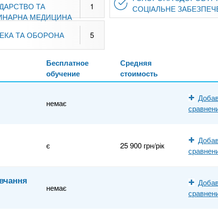
ДАРСТВО ТА
1
СОЦІАЛЬНЕ ЗАБЕЗПЕЧ
ИНАРНА МЕДИЦИНА
ПЕКА ТА ОБОРОНА
5
Бесплатное
Средняя
обучение
стоимость
Добав
немає
сравнен
Добав
є
25 900 грн/рік
сравнен
авчання
Добав
немає
сравнен