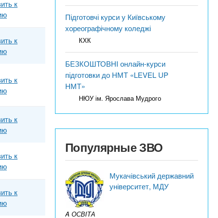
ить к
ию
Підготовчі курси у Київському
хореографічному коледжі
ить к
КХК
ию
БЕЗКОШТОВНІ онлайн-курси
підготовки до НМТ «LEVEL UP
ить к
НМТ»
ию
НЮУ ім. Ярослава Мудрого
ить к
ию
Популярные ЗВО
ить к
ию
Мукачівський державний
університет, МДУ
ить к
ию
A ОСВІТА