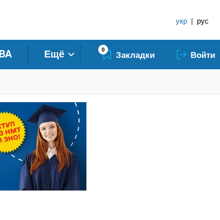
укр
|
рус
0
BA
Ещё
Закладки
Войти