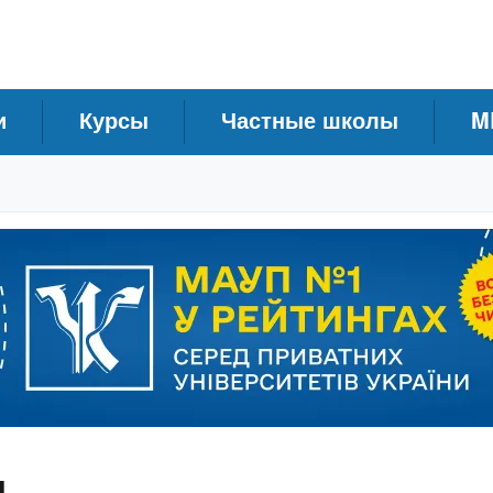
и
Курсы
Частные школы
M
и