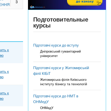
3
ЕННЯ
Подготовительные
курсы
Підготовчі курси до вступу
ить к
Дніпровський гуманітарний
ию
університет
Підготовчі курси у Житомирській
ить к
філії КІБіТ
ию
Житомирська філія Київського
інституту бізнесу та технологій
ить к
Підготовчі курси до НМТ в
ию
ОНМедУ
ОНМедУ