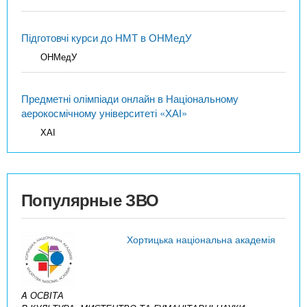
Підготовчі курси до НМТ в ОНМедУ
ОНМедУ
Предметні олімпіади онлайн в Національному
аерокосмічному університеті «ХАІ»
ХАІ
Популярные ЗВО
Хортицька національна академія
A ОСВІТА