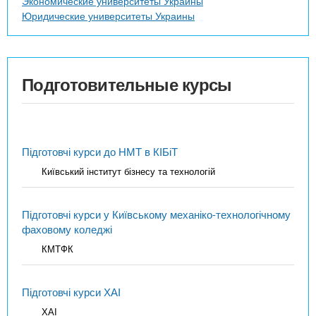
Экономические университеты Украины
Юридические университеты Украины
Подготовительные курсы
Підготовчі курси до НМТ в КІБіТ
Київський інститут бізнесу та технологій
Підготовчі курси у Київському механіко-технологічному
фаховому коледжі
КМТФК
Підготовчі курси ХАІ
ХАІ