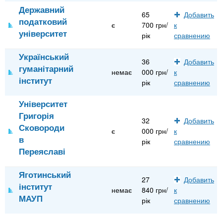
Державний
65
Добавить
податковий
є
700 грн/
к
університет
рік
сравнению
Український
36
Добавить
гуманітарний
немає
000 грн/
к
інститут
рік
сравнению
Університет
Григорія
32
Добавить
Сковороди
є
000 грн/
к
в
рік
сравнению
Переяславі
Яготинський
27
Добавить
інститут
немає
840 грн/
к
МАУП
рік
сравнению