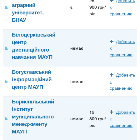
25
Добавить
аграрний
є
900 грн/
к
університет,
рік
сравнению
БНАУ
Білоцерківський
центр
Добавить
немає
к
дистанційного
сравнению
навчання МАУП
Богуславський
Добавить
інформаційний
немає
к
центр МАУП
сравнению
Бориспільський
інститут
19
Добавить
муніципального
немає
800 грн/
к
менеджменту
рік
сравнению
МАУП