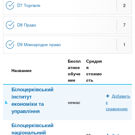
D7 Торгівля
2
D8 Право
7
D9 Міжнародне право
1
Беспл
Средня
атное
я
Название
обуче
стоимо
ние
сть
Білоцерківський
інститут
Добавить
немає
к
економіки та
сравнению
управління
Білоцерківський
національний