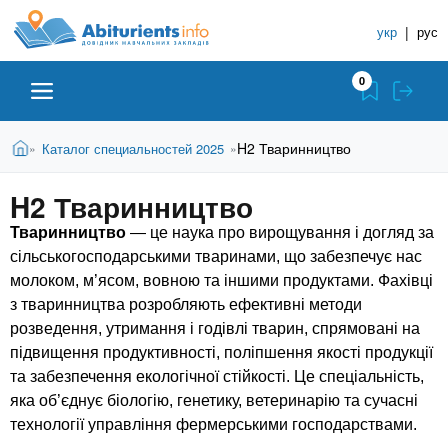
A
П
С
е
укр
|
рус
п
b
р
р
е
0
й
а
i
т
в
и
В
Абитуриенту
Главная
H2 Тваринництво
Каталог специальностей 2025
»
»
о
к
t
ы
о
ч
з
H2 Тваринництво
с
Вузы
д
н
u
н
е
Тваринництво
— це наука про вирощування і догляд за
и
о
с
сільськогосподарськими тваринами, що забезпечує нас
в
к
Колледжи
r
ь
молоком, м’ясом, вовною та іншими продуктами. Фахівці
н
У
о
з тваринництва розробляють ефективні методи
ч
i
м
Курсы
розведення, утримання і годівлі тварин, спрямовані на
у
е
підвищення продуктивності, поліпшення якості продукції
с
б
та забезпечення екологічної стійкості. Це спеціальність,
e
о
Частные школы
яка об’єднує біологію, генетику, ветеринарію та сучасні
н
д
технології управління фермерськими господарствами.
е
ы