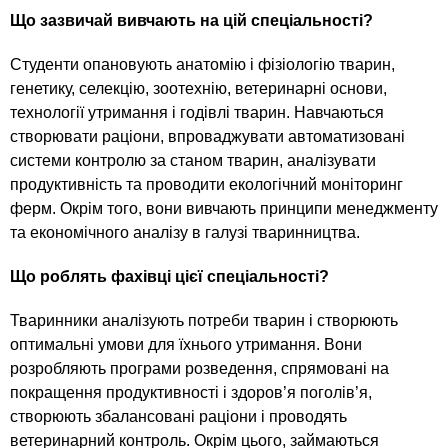
n
MBA
р
х
Що зазвичай вивчають на цій спеціальності?
ж
з
t
а
Онлайн курсы
н
Студенти опановують анатомію і фізіологію тварин,
а
и
генетику, селекцію, зоотехнію, ветеринарні основи,
в
s
ю
технології утримання і годівлі тварин. Навчаються
е
За рубежом
створювати раціони, впроваджувати автоматизовані
.
д
системи контролю за станом тварин, аналізувати
е
продуктивність та проводити екологічний моніторинг
i
н
ферм. Окрім того, вони вивчають принципи менеджменту
та економічного аналізу в галузі тваринництва.
и
n
й
Що роблять фахівці цієї спеціальності?
f
Тваринники аналізують потреби тварин і створюють
оптимальні умови для їхнього утримання. Вони
розробляють програми розведення, спрямовані на
o
покращення продуктивності і здоров’я поголів’я,
створюють збалансовані раціони і проводять
ветеринарний контроль. Окрім цього, займаються