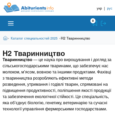
A
П
Д
е
укр
|
рус
о
b
р
в
е
0
й
і
i
т
д
и
В
Абітурієнту
Головна
H2 Тваринництво
Каталог специальностей 2025
»
»
н
д
t
и
о
и
є
H2 Тваринництво
о
ЗВО (ВНЗ)
т
к
u
с
у
Тваринництво
— це наука про вирощування і догляд за
Н
н
т
сільськогосподарськими тваринами, що забезпечує нас
о
а
Коледжі
r
молоком, м’ясом, вовною та іншими продуктами. Фахівці
в
в
н
з тваринництва розробляють ефективні методи
ч
i
о
Курси
розведення, утримання і годівлі тварин, спрямовані на
г
а
підвищення продуктивності, поліпшення якості продукції
о
л
та забезпечення екологічної стійкості. Це спеціальність,
e
м
Приватні школи
яка об’єднує біологію, генетику, ветеринарію та сучасні
ь
а
технології управління фермерськими господарствами.
т
н