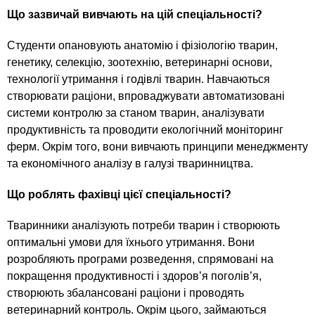
n
MBA
е
и
Що зазвичай вивчають на цій спеціальності?
р
х
t
і
Онлайн курси
а
Студенти опановують анатомію і фізіологію тварин,
з
л
генетику, селекцію, зоотехнію, ветеринарні основи,
а
s
у
технології утримання і годівлі тварин. Навчаються
к
За кордоном
створювати раціони, впроваджувати автоматизовані
.
л
системи контролю за станом тварин, аналізувати
а
продуктивність та проводити екологічний моніторинг
i
д
ферм. Окрім того, вони вивчають принципи менеджменту
та економічного аналізу в галузі тваринництва.
і
n
в
Що роблять фахівці цієї спеціальності?
f
Тваринники аналізують потреби тварин і створюють
оптимальні умови для їхнього утримання. Вони
розробляють програми розведення, спрямовані на
o
покращення продуктивності і здоров’я поголів’я,
створюють збалансовані раціони і проводять
ветеринарний контроль. Окрім цього, займаються