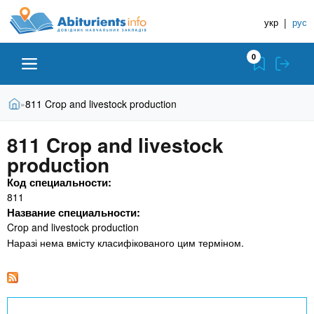
A
П
Д
е
укр
|
рус
о
b
р
в
е
0
й
і
i
т
д
и
В
Абітурієнту
Головна
811 Crop and livestock production
»
н
д
t
и
о
и
є
811 Crop and livestock
о
ЗВО (ВНЗ)
т
к
u
с
production
у
Н
н
т
Код специальности:
о
а
Коледжі
r
811
в
в
Название специальности:
н
ч
i
Crop and livestock production
о
Курси
г
Наразі нема вмісту класифікованого цим терміном.
а
о
л
e
м
Приватні школи
ь
а
т
н