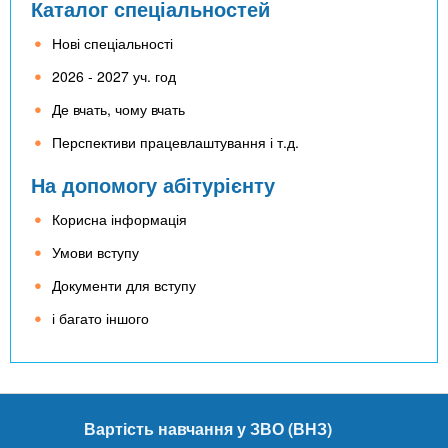
n
MBA
е
Каталог спеціальностей
и
р
х
t
Нові спеціальності
і
Онлайн курси
а
з
2026 - 2027 уч. год
л
а
s
у
Де вчать, чому вчать
к
За кордоном
Перспективи працевлаштування і т.д.
.
л
а
На допомогу абітурієнту
i
д
Корисна інформація
і
Умови вступу
n
в
Документи для вступу
f
і багато іншого
o
Вартість навчання у ЗВО (ВНЗ)