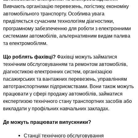
n
MBA
р
х
Вивчають організацію перевезень, логістику, економіку
ж
з
t
а
автомобільного транспорту. Особлива увага
Онлайн курсы
н
а
приділяється сучасним технологіям діагностики,
и
програмному забезпеченню для роботи з електронними
в
s
ю
системами автомобілів, альтернативним видам палива
е
За рубежом
та електромобілям.
.
д
е
Що роблять фахівці?
Фахівці можуть займатися
i
н
технічним обслуговуванням та ремонтом автомобілів,
діагностикою електронних систем, організацією
и
пасажирських та вантажних перевезень, управлінням
n
й
автотранспортними підприємствами. Вони також можуть
працювати у сфері продажу автомобілів, займатися
f
експертизою технічного стану транспортних засобів або
викладати у профільних навчальних закладах.
o
Де можуть працювати випускники?
Станції технічного обслуговування