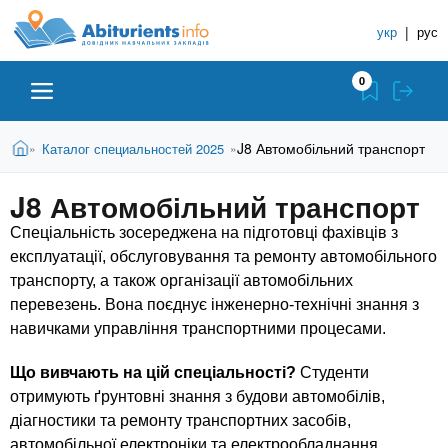
A
П
С
е
укр
|
рус
п
b
р
р
е
0
й
а
i
т
в
и
В
Абитуриенту
Главная
J8 Автомобільний транспорт
Каталог специальностей 2025
»
»
о
к
t
ы
о
ч
з
J8 Автомобільний транспорт
с
Вузы
д
н
u
н
е
Спеціальність зосереджена на підготовці фахівців з
и
о
с
експлуатації, обслуговування та ремонту автомобільного
в
к
Колледжи
r
ь
транспорту, а також організації автомобільних
н
У
о
перевезень. Вона поєднує інженерно-технічні знання з
ч
i
м
Курсы
навичками управління транспортними процесами.
у
е
с
Що вивчають на цій спеціальності?
Студенти
б
e
о
Частные школы
отримують ґрунтовні знання з будови автомобілів,
н
д
діагностики та ремонту транспортних засобів,
е
ы
автомобільної електроніки та електрообладнання.