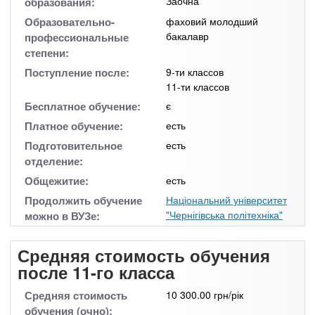
Заочна
образования:
Образовательно-
фаховий молодший
бакалавр
профессиональные
степени:
Поступление после:
9-ти классов
11-ти классов
Бесплатное обучение:
є
Платное обучение:
есть
Подготовительное
есть
отделение:
Общежитие:
есть
Продолжить обучение
Національний університет
"Чернігівська політехніка"
можно в ВУЗе:
Средняя стоимость обучения
после 11-го класса
Средняя стоимость
10 300.00 грн/рік
обучения (очно):