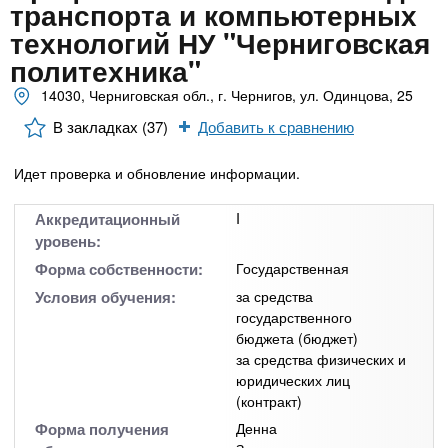
n
MBA
р
транспорта и компьютерных
х
ж
технологий НУ "Черниговская
з
t
а
политехника"
Онлайн курсы
н
а
и
14030, Черниговская обл., г. Чернигов, ул. Одинцова, 25
в
s
ю
е
За рубежом
В закладках (37)
Добавить к сравнению
.
д
Идет проверка и обновление информации.
е
i
н
Аккредитационный
I
и
уровень:
n
й
Форма собственности:
Государственная
Условия обучения:
за средства
f
государственного
бюджета (бюджет)
за средства физических и
o
юридических лиц
(контракт)
Форма получения
Денна