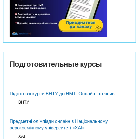
Подготовительные курсы
Підготовчі курси ВНТУ до НМТ. Онлайн-інтенсив
ВНТУ
Предметні олімпіади онлайн в Національному
аерокосмічному університеті «ХАІ»
ХАІ