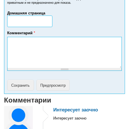
приватным и не предназначено для показа.
е
р
Домашняя страница
т
е
л
е
Комментарий
*
ф
о
н
а
Комментарии
Интересует заочно
Интересует заочно