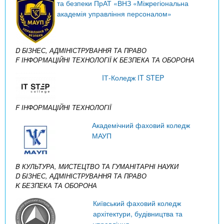
та безпеки ПрАТ «ВНЗ «Міжрегіональна
академія управління персоналом»
D БІЗНЕС, АДМІНІСТРУВАННЯ ТА ПРАВО
F ІНФОРМАЦІЙНІ ТЕХНОЛОГІЇ
K БЕЗПЕКА ТА ОБОРОНА
IТ-Коледж IT STEP
F ІНФОРМАЦІЙНІ ТЕХНОЛОГІЇ
Академічний фаховий коледж
МАУП
B КУЛЬТУРА, МИСТЕЦТВО ТА ГУМАНІТАРНІ НАУКИ
D БІЗНЕС, АДМІНІСТРУВАННЯ ТА ПРАВО
K БЕЗПЕКА ТА ОБОРОНА
Київський фаховий коледж
архітектури, будівництва та