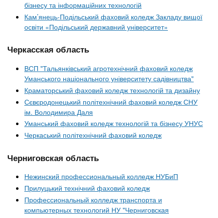
бізнесу та інформаційних технологій
Кам’янець-Подільський фаховий коледж Закладу вищої
освіти «Подільський державний університет»
Черкасская область
ВСП "Тальянківський агротехнічний фаховий коледж
Уманського національного університету садівництва"
Краматорський фаховий коледж технологій та дизайну
Сєвєродонецький політехнічний фаховий коледж СНУ
ім. Володимира Даля
Уманський фаховий коледж технологій та бізнесу УНУС
Черкаський політехнічний фаховий коледж
Черниговская область
Нежинский профессиональный колледж НУБиП
Прилуцький технічний фаховий коледж
Профессиональный колледж транспорта и
компьютерных технологий НУ "Черниговская