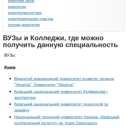
электрик цеха
энергетик
электродиспетчер
электромеханик участка
техник-энергетик
ВУЗы и Колледжи, где можно
получить данную специальность
ВУЗы:
Киев
Відкритий міжнародний університет розвитку людини
"Україна", Університет "Україна"
Київський національний університет будівництва і
архітектури
Київський національний університет технологій та
дизайну
Національний технічний університет України «Київський
політехнічний інститут» ім. Ігоря Сікорського