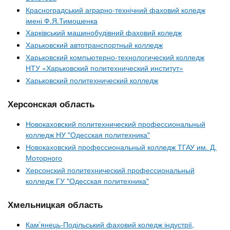
Красноградський аграрно-технічний фаховий коледж
імені Ф.Я.Тимошенка
Харківський машинобудівний фаховий коледж
Харьковский автотранспортный колледж
Харьковский компьютерно-технологический колледж
НТУ «Харьковский политехнический институт»
Харьковский политехнический колледж
Херсонская область
Новокаховский политехнический профессиональный
колледж НУ "Одесская политехника"
Новокаховский профессиональный колледж ТГАУ им. Д.
Моторного
Херсонский политехнический профессиональный
колледж ГУ "Одесская политехника"
Хмельницкая область
Кам’янець-Подільський фаховий коледж індустрії,