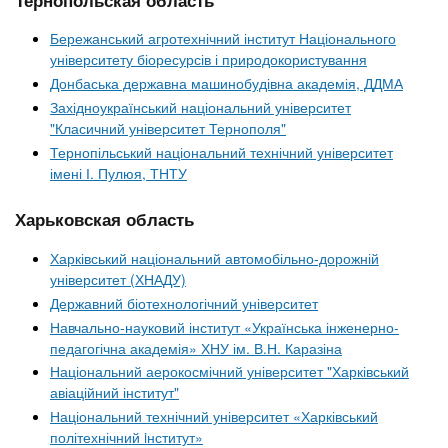
Бережанський агротехнічний інститут Національного
університету біоресурсів і природокористування
Донбаська державна машинобудівна академія, ДДМА
Західноукраїнський національний університет
"Класичний університет Тернополя"
Тернопільський національний технічний університет
імені І. Пулюя, ТНТУ
Харьковская область
Харківський національний автомобільно-дорожній
університет (ХНАДУ)
Державний біотехнологічний університет
Навчально-науковий інститут «Українська інженерно-
педагогічна академія» ХНУ ім. В.Н. Каразіна
Національний аерокосмічний університет "Харківський
авіаційний інститут"
Національний технічний університет «Харківський
політехнічний iнститут»