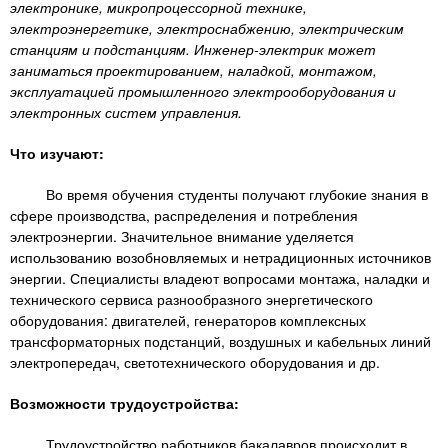
n
MBA
р
электронике, микропроцессорной технике,
х
ж
электроэнергетике, электроснабжению, электрическим
з
t
а
станциям и подстанциям. Инженер-электрик может
Онлайн курсы
н
а
заниматься проектированием, наладкой, монтажом,
и
эксплуатацией промышленного электрооборудования и
в
s
ю
электронных систем управления.
е
За рубежом
.
д
Что изучают:
е
Во время обучения студенты получают глубокие знания в
i
н
сфере производства, распределения и потребления
и
электроэнергии. Значительное внимание уделяется
использованию возобновляемых и нетрадиционных источников
n
й
энергии. Специалисты владеют вопросами монтажа, наладки и
технического сервиса разнообразного энергетического
f
оборудования: двигателей, генераторов комплексных
трансформаторных подстанций, воздушных и кабельных линий
электропередач, светотехнического оборудования и др.
o
Возможности трудоустройства:
Трудоустройство работников бакалавров происходит в