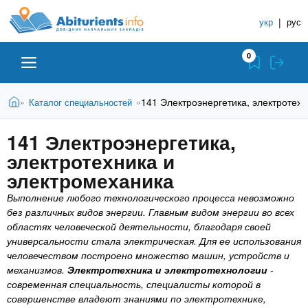
A
П
С
е
укр
|
рус
п
b
р
р
е
0
й
а
i
т
в
и
В
Абитуриенту
Главная
141 Электроэнергетика, электротех
Каталог специальностей
»
»
о
к
t
ы
о
ч
з
141 Электроэнергетика,
с
Вузы
д
н
u
н
электротехника и
е
и
о
с
электромеханика
в
к
Колледжи
r
ь
н
Выполнение любого технологического процесса невозможно
У
о
без различных видов энергии. Главным видом энергии во всех
ч
i
м
Курсы
областях человеческой деятельности, благодаря своей
у
е
универсальности стала электрическая. Для ее использования
с
человечеством построено множество машин, устройств и
б
e
о
Частные школы
механизмов.
Э
лектротехника и электротехнологии
-
н
д
современная специальность, специалисты которой в
е
ы
совершенстве владеют знаниями по электротехнике,