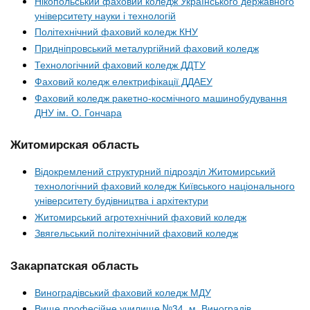
Нікопольський фаховий коледж Українського державного
університету науки і технологій
Політехнічний фаховий коледж КНУ
Придніпровський металургійний фаховий коледж
Технологічний фаховий коледж ДДТУ
Фаховий коледж електрифікації ДДАЕУ
Фаховий коледж ракетно-космічного машинобудування
ДНУ ім. О. Гончара
Житомирская область
Відокремлений структурний підрозділ Житомирський
технологічний фаховий коледж Київського національного
університету будівництва і архітектури
Житомирський агротехнічний фаховий коледж
Звягельський політехнічний фаховий коледж
Закарпатская область
Виноградівський фаховий коледж МДУ
Вище професійне училище №34, м. Виноградів