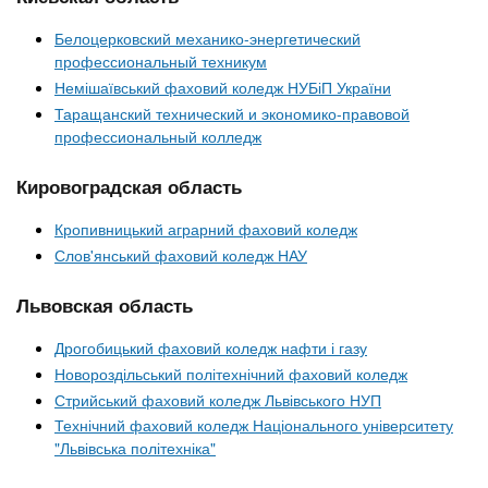
Белоцерковский механико-энергетический
профессиональный техникум
Немішаївський фаховий коледж НУБіП України
Таращанский технический и экономико-правовой
профессиональный колледж
Кировоградская область
Кропивницький аграрний фаховий коледж
Слов'янський фаховий коледж НАУ
Львовская область
Дрогобицький фаховий коледж нафти і газу
Новороздільський політехнічний фаховий коледж
Стрийський фаховий коледж Львівського НУП
Технічний фаховий коледж Національного університету
"Львівська політехніка"