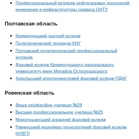
Профессиональный колледж нефтегазовых технологий,
инженерии и инфраструктуры сервиса ОНТУ
Полтавская область
Кременчуцький льотний коледж
Политехнический техникум КНУ
Полтавский политехнический профессиональный
колледж
Фаховий коледж Кременчуцького національного
університету імені Михайла Остроградського
Хорольський агропромисловий фаховий коледж ПДАУ
Ровенская область
Вище професійне училище №29
Высшее профессиональное училище №25
Мирогощанський аграрний фаховий коледж
Рівненський економіко-технологічний фаховий коледж
НУВГП