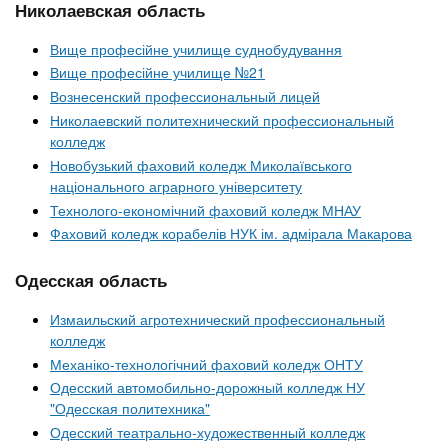
Николаевская область
Вище професійне училище суднобудування
Вище професійне училище №21
Вознесенский профессиональный лицей
Николаевский политехнический профессиональный
колледж
Новобузький фаховий коледж Миколаївського
національного аграрного університету
Технолого-економічний фаховий коледж МНАУ
Фаховий коледж корабелів НУК ім. адмірала Макарова
Одесская область
Измаильский агротехнический профессиональный
колледж
Механіко-технологічний фаховий коледж ОНТУ
Одесский автомобильно-дорожный колледж НУ
"Одесская политехника"
Одесский театрально-художественный колледж