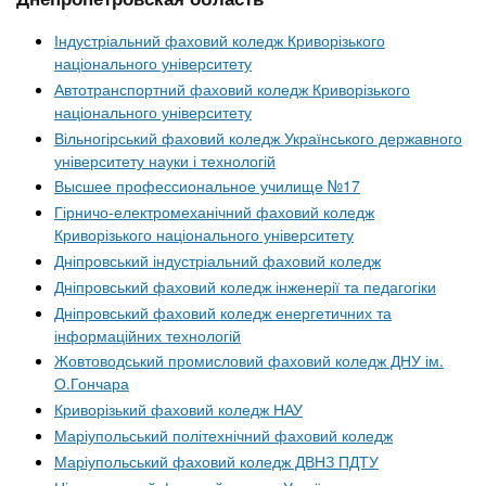
Індустріальний фаховий коледж Криворізького
національного університету
Автотранспортний фаховий коледж Криворізького
національного університету
Вільногірський фаховий коледж Українського державного
університету науки і технологій
Высшее профессиональное училище №17
Гірничо-електромеханічний фаховий коледж
Криворізького національного університету
Дніпровський індустріальний фаховий коледж
Дніпровський фаховий коледж інженерії та педагогіки
Дніпровський фаховий коледж енергетичних та
інформаційних технологій
Жовтоводський промисловий фаховий коледж ДНУ ім.
О.Гончара
Криворізький фаховий коледж НАУ
Маріупольський політехнічний фаховий коледж
Маріупольський фаховий коледж ДВНЗ ПДТУ