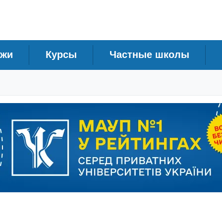
джи
Курсы
Частные школы