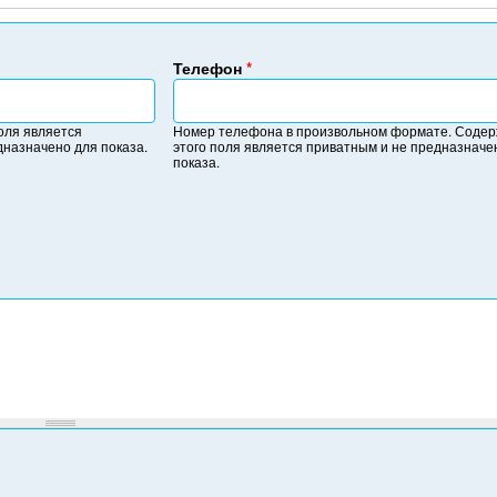
Телефон
*
Н
о
оля является
Номер телефона в произвольном формате. Соде
м
дназначено для показа.
этого поля является приватным и не предназначе
е
показа.
р
т
е
л
е
ф
о
н
а