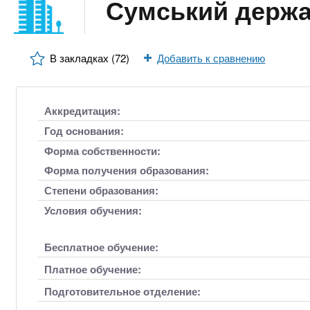
n
Сумський держа
е
х
р
з
t
ж
а
а
В закладках (72)
Добавить к сравнению
н
в
s
и
е
ю
д
.
Аккредитация:
е
Год основания:
н
i
Форма собственности:
и
Форма получения образования:
й
n
Степени образования:
Условия обучения:
f
Бесплатное обучение:
o
Платное обучение:
Подготовительное отделение: