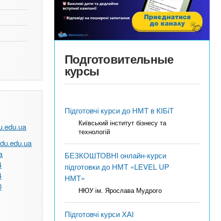
Подготовительные
курсы
Підготовчі курси до НМТ в КІБіТ
Київський інститут бізнесу та
u.edu.ua
технологій
du.edu.ua
a
БЕЗКОШТОВНІ онлайн-курси
4
підготовки до НМТ «LEVEL UP
4
НМТ»
0
НЮУ ім. Ярослава Мудрого
Підготовчі курси ХАІ