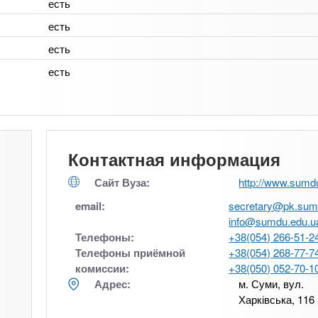
есть
есть
есть
есть
Контактная информация
Сайт Вуза:
http://www.sumd
email:
secretary@pk.sum
info@sumdu.edu.u
Телефоны:
+38(054) 266-51-2
Телефоны приёмной
+38(054) 268-77-7
комиссии:
+38(050) 052-70-1
Адрес:
м. Суми, вул.
Харківська, 116