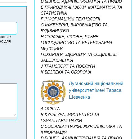
D БІЗНЕС, АДМІНІСТРУВАННЯ ТА ПРАВО
E ПРИРОДНИЧІ НАУКИ, МАТЕМАТИКА ТА
СТАТИСТИКА
F ІНФОРМАЦІЙНІ ТЕХНОЛОГІЇ
G ІНЖЕНЕРІЯ, ВИРОБНИЦТВО ТА
БУДІВНИЦТВО
H СІЛЬСЬКЕ, ЛІСОВЕ, РИБНЕ
ржание
но для
ГОСПОДАРСТВО ТА ВЕТЕРИНАРНА
МЕДИЦИНА
I ОХОРОНА ЗДОРОВ’Я ТА СОЦІАЛЬНЕ
ЗАБЕЗПЕЧЕННЯ
J ТРАНСПОРТ ТА ПОСЛУГИ
K БЕЗПЕКА ТА ОБОРОНА
Луганський національний
університет імені Тараса
Шевченка
A ОСВІТА
B КУЛЬТУРА, МИСТЕЦТВО ТА
ГУМАНІТАРНІ НАУКИ
C СОЦІАЛЬНІ НАУКИ, ЖУРНАЛІСТИКА ТА
ІНФОРМАЦІЯ
D БІЗНЕС, АДМІНІСТРУВАННЯ ТА ПРАВО