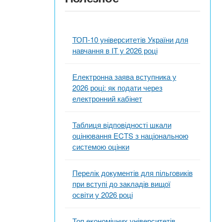
ТОП-10 університетів України для
навчання в ІТ у 2026 році
Електронна заява вступника у
2026 році: як подати через
електронний кабінет
Таблиця відповідності шкали
оцінювання ECTS з національною
системою оцінки
Перелік документів для пільговиків
при вступі до закладів вищої
освіти у 2026 році
Топ економічних університетів