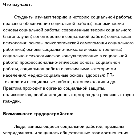
n
MBA
р
х
Что изучают:
ж
з
t
а
Студенты изучают теорию и историю социальной работы;
Онлайн курсы
н
а
правовое обеспечение социальной работы; экономические
и
в
s
основы социальной работы; современные теории социального
ю
благополучия; волонтерство в социальной работе; социальная
е
За рубежом
психология; основы психологической самопомощи социального
.
д
работника; основы социально-психологического тренинга;
е
социально-психологическое консультирование в социальной
работе; профессионально-этические основы социальной
i
н
работы; социальная работа с различными категориями
и
населения; медико-социальные основы здоровья; PR-
n
й
технологии в социальные работе; патопсихология и др.
Практика проходит в органах социальной защиты,
поликлиниках, реабилитационных центрах для различных групп
f
граждан.
Возможности трудоустройства:
o
Люди, занимающиеся социальной работой, призваны
упорядочивать и защищать общественные взаимоотношения