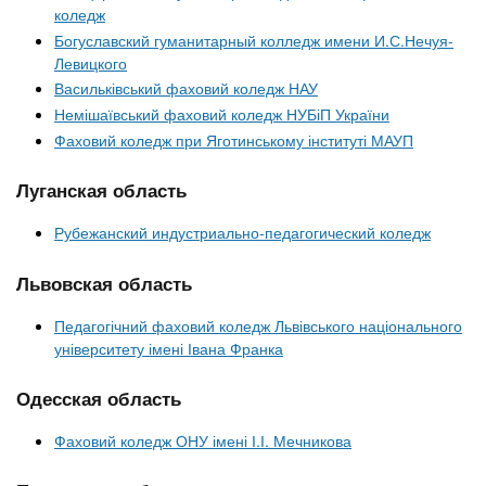
коледж
Богуславский гуманитарный колледж имени И.С.Нечуя-
Левицкого
Васильківський фаховий коледж НАУ
Немішаївський фаховий коледж НУБіП України
Фаховий коледж при Яготинському інституті МАУП
Луганская область
Рубежанский индустриально-педагогический коледж
Львовская область
Педагогічний фаховий коледж Львівського національного
університету імені Івана Франка
Одесская область
Фаховий коледж ОНУ імені І.І. Мечникова