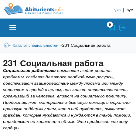
A
П
С
е
укр
|
рус
п
b
р
р
е
0
й
а
i
т
в
и
В
Абитуриенту
Главная
231 Социальная работа
Каталог специальностей
»
»
о
к
t
ы
о
ч
з
231 Социальная работа
с
Вузы
д
н
u
н
е
Социальные работники
помогают людям решать
и
о
с
проблемы, создавая для этого необходимые ресурсы,
в
к
Колледжи
r
ь
обеспечивают взаимодействие между людьми или между
н
У
человеком и средой в целом, повышают ответственность
о
организаций за человека, влияют на социальную политику.
ч
i
м
Курсы
Предоставляют материально-бытовую помощь и морально-
у
е
правовую поддержку тем, кто в ней нуждается, выявляют
с
б
граждан, которые нуждаются и нуждаются в такой помощи,
e
о
Частные школы
определяют ее характер и объем. Это профессия «по зову
н
д
сердца».
е
ы