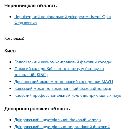
Черновицкая область
Чернівецький національний університет імені Юрія
Федьковича
Колледжи:
Киев
Голосіївський економіко-правовий фаховий коледж
Фаховий коледж Київського інституту бізнесу та
технологій (КІБіТ)
Деснянський економіко-правовий коледж при МАУП
Київський механіко-технологічний фаховий коледж
Киевский профессиональный колледж прикладных наук
Днепропетровская область
Дніпровський індустріальний фаховий коледж
Дніпровський індустріально-педагогічний фаховий