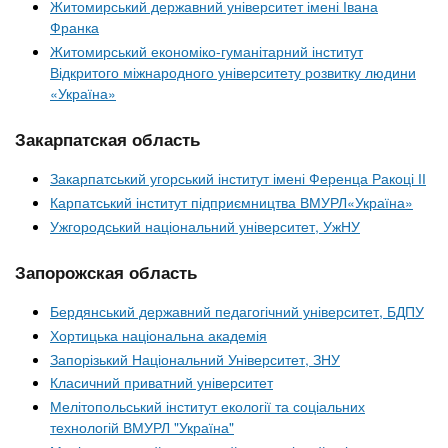
Житомирський державний університет імені Івана
Франка
Житомирський економіко-гуманітарний інститут
Відкритого міжнародного університету розвитку людини
«Україна»
Закарпатская область
Закарпатський угорський інститут імені Ференца Ракоці ІІ
Карпатський інститут підприємництва ВМУРЛ«Україна»
Ужгородський національний університет, УжНУ
Запорожская область
Бердянський державний педагогічний університет, БДПУ
Хортицька національна академія
Запорізький Національний Університет, ЗНУ
Класичний приватний університет
Мелітопольський інститут екології та соціальних
технологій ВМУРЛ "Україна"