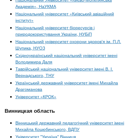
Академія», НаУКМА
Національний університет «Київський авіаційний
інститут»
Національний університет біоресурсів і
природокористування України, НУБіП
Національний університет охорони здоров'я ім. П.Л.
Шупика, НУОЗ
Східноукраїнський національний університет імені
Володимира Даля
Таврійський національний університет імені В. І.
Вернадського, ТНУ
Український державний університет імені Михайла
Драгоманова
Університет «КРОК»
Винницкая область
Вінницький державний педагогічний університет імені
Михайла Коцюбинського, ВДПУ
Університет "Україна" Вінниця