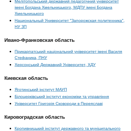
Мелітопольський державний педагогічний університет
імені Богдана Хмельницького, МДПУ імені Богдана
Хмельницького
Национальный Университет "Запорожская политехника",
НУ ЗП
Ивано-Франковская область
Прикарпатський національний університет імені Василя
Стефаника, ПНУ
Херсонський Державний Університет, ХДУ
Киевская область
Яготинський інститут МАУП
Білоцерківський інститут економіки та управління
Університет Григорія Сковороди в Переяславі
Кировоградская область
Кропивницький інститут державного та муніципального