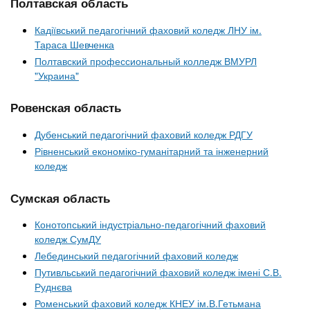
Полтавская область
Кадіївський педагогічний фаховий коледж ЛНУ ім.
Тараса Шевченка
Полтавский профессиональный колледж ВМУРЛ
"Украина"
Ровенская область
Дубенський педагогічний фаховий коледж РДГУ
Рівненський економіко-гуманітарний та інженерний
коледж
Сумская область
Конотопський індустріально-педагогічний фаховий
коледж СумДУ
Лебединський педагогічний фаховий коледж
Путивльський педагогічний фаховий коледж імені С.В.
Руднєва
Роменський фаховий коледж КНЕУ ім.В.Гетьмана