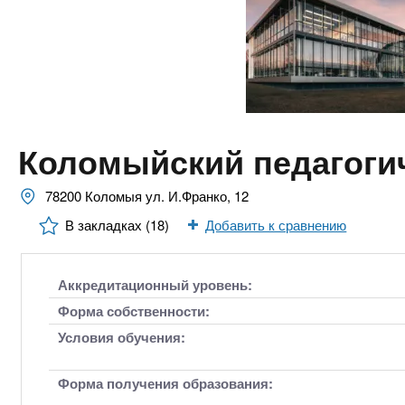
n
е
х
р
з
t
ж
а
а
н
в
s
и
е
ю
д
.
Коломыйский педагоги
е
н
i
78200 Коломыя ул. И.Франко, 12
и
В закладках (18)
Добавить к сравнению
й
n
Аккредитационный уровень:
f
Форма собственности:
o
Условия обучения:
Форма получения образования: