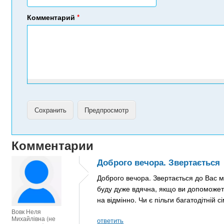
Комментарий
*
Комментарии
Доброго вечора. Звертається
Доброго вечора. Звертається до Вас м
буду дуже вдячна, якщо ви допоможете 
на відмінно. Чи є пільги багатодітній сі
Вовк Неля
Михайлівна (не
ответить