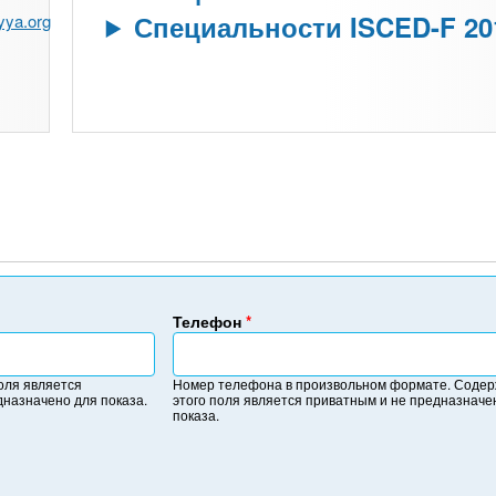
Специальности ISCED-F 20
yya.org
Телефон
*
Н
о
оля является
Номер телефона в произвольном формате. Соде
м
дназначено для показа.
этого поля является приватным и не предназначе
е
показа.
р
т
е