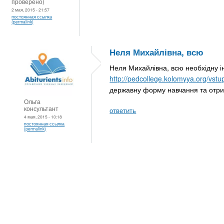
проверено)
2 мая, 2015 - 21:57
постоянная ссылка
(permalink)
Неля Михайлівна, всю
Неля Михайлівна, всю необхідну ін
http://pedcollege.kolomyya.org/vstu
державну форму навчання та отри
Ольга
консультант
ответить
4 мая, 2015 - 10:18
постоянная ссылка
(permalink)