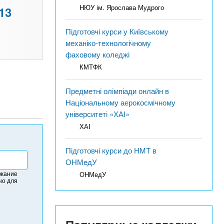
НЮУ ім. Ярослава Мудрого
13
Підготовчі курси у Київському
механіко-технологічному
фаховому коледжі
КМТФК
Предметні олімпіади онлайн в
Національному аерокосмічному
університеті «ХАІ»
ХАІ
Підготовчі курси до НМТ в
ОНМедУ
ржание
ОНМедУ
но для