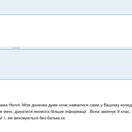
л
е
ф
о
н
а
ама Неллі. Моя донечка дуже хоче навчатися саме у Вашому коледж
мені, дізнатися якомога більше інформації . Вона закінчує 9 клас,
м' ї, які виховуються без батька.єє