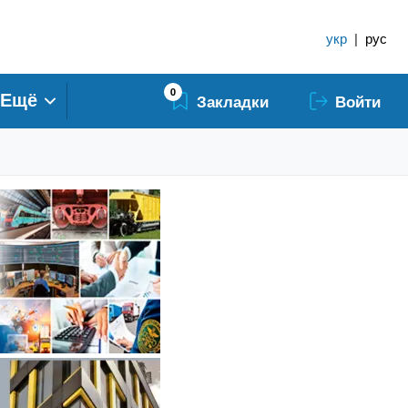
укр
|
рус
0
Ещё
Закладки
Войти