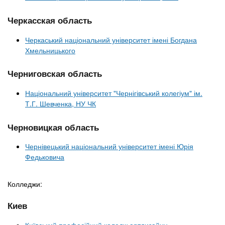
Черкасская область
Черкаський національний університет імені Богдана
Хмельницького
Черниговская область
Національний університет "Чернігівський колегіум" ім.
Т.Г. Шевченка, НУ ЧК
Черновицкая область
Чернівецький національний університет імені Юрія
Федьковича
Колледжи:
Киев
Київський професійний коледж артдизайну