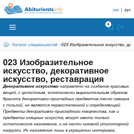
A
П
С
е
укр
|
рус
п
b
р
р
е
0
й
а
i
т
в
и
В
Абитуриенту
Главная
023 Изобразительное искусство, дек
Каталог специальностей
»
»
о
к
t
ы
о
ч
з
023 Изобразительное
с
Вузы
д
н
u
н
искусство, декоративное
е
и
о
с
искусство, реставрация
в
к
Колледжи
r
ь
н
Декоративное искусство
направлено на создание красивых
У
о
вещей, с целостным, эстетически выразительным образом.
ч
i
м
Курсы
Красота декоративно-прикладных предметов тесно связана
у
е
с пользой, но является первостепенной и определяющей.
с
Предметы декоративно-прикладного творчества, как и
б
e
о
Частные школы
предметы изящных искусств, могут иметь только
н
д
эстетическое назначение, и не нести никакой утилитарной
е
ы
нагрузки. Их назначение лишь в украшении интерьера,