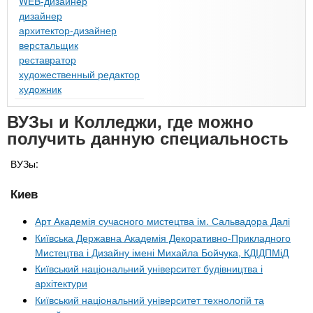
WEB-дизайнер
дизайнер
архитектор-дизайнер
верстальщик
реставратор
художественный редактор
художник
ВУЗы и Колледжи, где можно
получить данную специальность
ВУЗы:
Киев
Арт Академія сучасного мистецтва ім. Сальвадора Далі
Київська Державна Академія Декоративно-Прикладного
Мистецтва і Дизайну імені Михайла Бойчука, КДІДПМіД
Київський національний університет будівництва і
архітектури
Київський національний університет технологій та