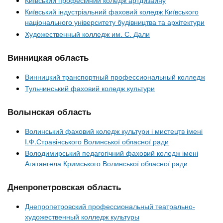
Київський індустріальний фаховий коледж Київського
національного університету будівництва та архітектури
Художественный колледж им. С. Дали
Винницкая область
Винницкий транспортный профессиональный колледж
Тульчинський фаховий коледж культури
Волынская область
Волинський фаховий коледж культури і мистецтв імені
І.Ф.Стравінського Волинської обласної ради
Володимирський педагогічний фаховий коледж імені
Агатангела Кримського Волинської обласної ради
Днепропетровская область
Днепропетровский профессиональный театрально-
художественный колледж культуры