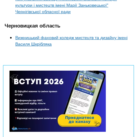
культури і мистецтв імені Марії Заньковецької"
Чернігівської обласної ради
Черновицкая область
Вижницький фаховий коледж мистецтв та дизайну імені
Василя Шкрібляка