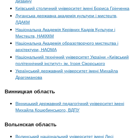
дизайну
Київський столичний університет імені Бориса Грінченка
Луганська державна академія культури і мистецтв,
ЛДАКМ
Національна Академія Керівних Кадрів Культури і
Мистецтв, НАКККМ
Національна Академія образотворчого мистецтва і
архітектури, НАОМА
Національний технічний університет України «Київський
політехнічний інститут» ім. Ігоря Сікорського
Український державний університет імені Михайла
Драгоманова
Винницкая область
Вінницький державний педагогічний університет імені
Михайла Коцюбинського, ВДПУ
Волынская область
Волинський національний університет імені Лесі