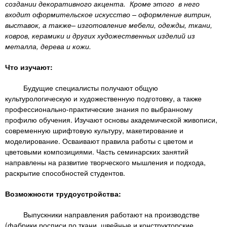
n
MBA
р
создании декоративного акцента. Кроме этого в него
х
ж
входит оформительское искусство – оформление витрин,
з
t
а
выставок, а также– изготовление мебели, одежды, ткани,
Онлайн курсы
н
а
ковров, керамики и других художественных изделий из
и
металла, дерева и кожи.
в
s
ю
е
За рубежом
Что изучают:
.
д
Будущие специалисты получают общую
е
культурологическую и художественную подготовку, а также
i
н
профессионально-практические знания по выбранному
и
профилю обучения. Изучают основы академической живописи,
современную шрифтовую культуру, макетирование и
n
й
моделирование. Осваивают правила работы с цветом и
цветовыми композициями. Часть семинарских занятий
f
направлены на развитие творческого мышления и подхода,
раскрытие способностей студентов.
o
Возможности трудоустройства:
Выпускники направления работают на производстве
(фабрики росписи по ткани, швейные и конструкторские