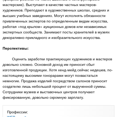
мастерские). Выступают в качестве частных мастеров-
художников. Преподают в художественных школах, средних и
высших учебных заведениях. Могут исполнять обязанности
привлеченных экспертов по определенным видам искусства,
работая «под крылом» аукционных домов или независимых
экспертных сообществ. Занимают посты хранителей в музеях
декоративно-прикладного и изобразительного искусства.
Перспективы:
Оценить заработки практикующих художников и мастеров
довольно сложно. Основной доход им приносит сбыт
изготовленной продукции. Хотя хенд-мейд сейчас недешев, по-
настоящему высокими гонорарами могут похвастаться
немногие. Продажа изделий посредством салонов приносит
создателю лишь небольшой процент от вырученной суммы.
Сотрудники музеев и выставочных центров получают
фиксированную, довольно скромную зарплату.
Профессии: