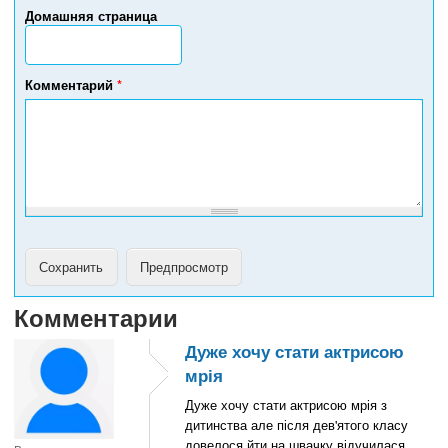
р
Домашняя страница
т
е
л
е
Комментарий
*
ф
о
н
а
Комментарии
Дуже хочу стати актрисою
мрія
Дуже хочу стати актрисою мрія з
дитинства але після дев'ятого класу
довелося йти на швачку відучилася