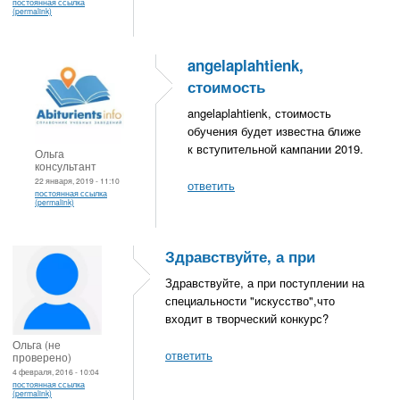
постоянная ссылка
(permalink)
angelaplahtienk,
стоимость
angelaplahtienk, стоимость
обучения будет известна ближе
к вступительной кампании 2019.
Ольга
консультант
22 января, 2019 - 11:10
ответить
постоянная ссылка
(permalink)
Здравствуйте, а при
Здравствуйте, а при поступлении на
специальности "искусство",что
входит в творческий конкурс?
Ольга (не
ответить
проверено)
4 февраля, 2016 - 10:04
постоянная ссылка
(permalink)