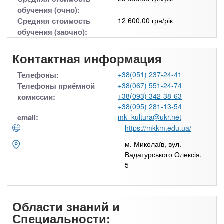
обучения (очно):
Средняя стоимость
12 600.00 грн/рік
обучения (заочно):
Контактная информация
Телефоны:
+38(051) 237-24-41
Телефоны приёмной
+38(067) 551-24-74
+38(093) 342-38-63
комиссии:
+38(095) 281-13-54
email:
mk_kultura@ukr.net
https://mkkm.edu.ua/
м. Миколаїв, вул.
Вадатурського Олексія,
5
Области знаний и
Специальности: