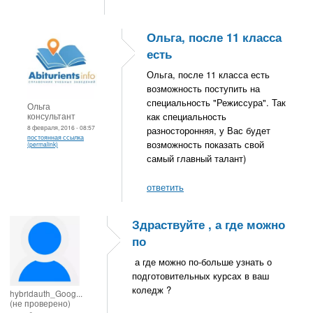
Ольга, после 11 класса
есть
Ольга, после 11 класса есть
возможность поступить на
специальность "Режиссура". Так
Ольга
консультант
как специальность
8 февраля, 2016 - 08:57
разносторонняя, у Вас будет
постоянная ссылка
возможность показать свой
(permalink)
самый главный талант)
ответить
Здраствуйте , а где можно
по
а где можно по-больше узнать о
подготовительных курсах в ваш
коледж ?
hybridauth_Goog...
(не проверено)