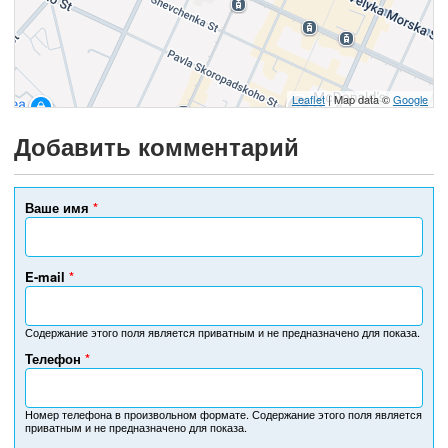
Leaflet
| Map data ©
Google
Добавить комментарий
Ваше имя
*
E-mail
*
Содержание этого поля является приватным и не предназначено для показа.
Телефон
*
Н
о
м
Номер телефона в произвольном формате. Содержание этого поля является
приватным и не предназначено для показа.
е