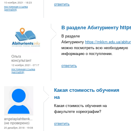
10 ноября, 2021 - 18:23
ответить
постоянная ссылка
(permalink)
В разделе Абитуриенту https
В разделе
Абитуриенту
https://mkkm.edu.ua/abitur
можно посмотреть всю необходимую
информацию о поступлении.
Ольга
консультант
ответить
12 ноября, 2021 - 07:17
постоянная ссылка
(permalink)
Какая стоимость обучения
на
Какая стоимость обучения на
факультете хореографии?
angelaplahtienk...
(не проверено)
ответить
20 декабря, 2018 - 19:08