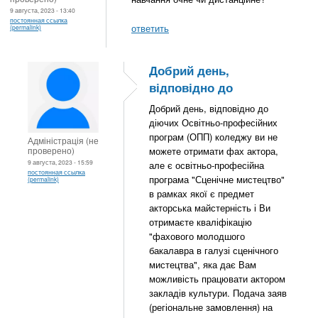
9 августа, 2023 - 13:40
постоянная ссылка
ответить
(permalink)
Добрий день,
відповідно до
Добрий день, відповідно до
діючих Освітньо-професійних
програм (ОПП) коледжу ви не
Адміністрація (не
проверено)
можете отримати фах актора,
9 августа, 2023 - 15:59
але є освітньо-професійна
постоянная ссылка
програма "Сценічне мистецтво"
(permalink)
в рамках якої є предмет
акторська майстерність і Ви
отримаєте кваліфікацію
"фахового молодшого
бакалавра в галузі сценічного
мистецтва", яка дає Вам
можливість працювати актором
закладів культури. Подача заяв
(регіональне замовлення) на