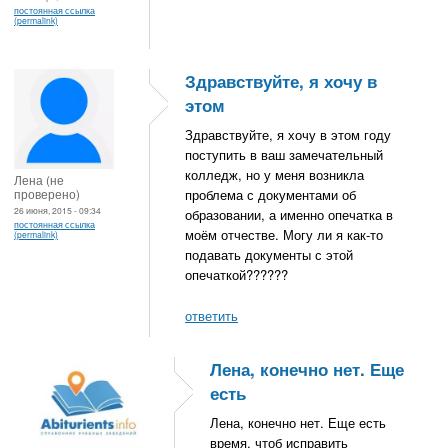
постоянная ссылка
(permalink)
Здравствуйте, я хочу в
этом
Здравствуйте, я хочу в этом году
поступить в ваш замечательный
колледж, но у меня возникла
Лена (не
проверено)
проблема с документами об
26 июня, 2015 - 09:34
образовании, а именно опечатка в
постоянная ссылка
моём отчестве. Могу ли я как-то
(permalink)
подавать документы с этой
опечаткой??????
ответить
Лена, конечно нет. Еще
есть
Лена, конечно нет. Еще есть
время, чтоб исправить