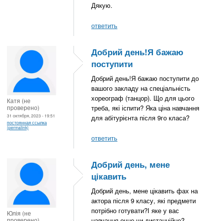
Дякую.
ответить
Добрий день!Я бажаю
поступити
Добрий день!Я бажаю поступити до
вашого закладу на спеціальність
хореограф (танцор). Що для цього
Катя (не
проверено)
треба, які іспити? Яка ціна навчання
31 октября, 2023 - 19:51
для абітурієнта після 9го класа?
постоянная ссылка
(permalink)
ответить
Добрий день, мене
цікавить
Добрий день, мене цікавить фах на
актора після 9 класу, які предмети
потрібно готувати?І яке у вас
Юлія (не
проверено)
навчання очне чи дистанційне?