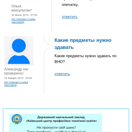
опечатку.
Ольга
консультант
30 июня, 2015 - 07:39
ответить
постоянная ссылка
(permalink)
Какие предметы нужно
здавать
Какие предметы нужно здавать по
ВНО?
Александр (не
проверено)
ответить
16 января, 2015 - 00:50
постоянная ссылка
(permalink)