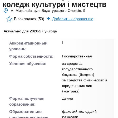
n
MBA
р
коледж культури і мистецтв
х
ж
м. Миколаїв, вул. Вадатурського Олексія, 5
з
t
а
Онлайн курсы
н
а
В закладках (59)
Добавить к сравнению
и
в
s
ю
Актуально для 2026/27 уч.года
е
За рубежом
.
д
Аккредитационный
I
е
уровень:
i
н
Форма собственности:
Государственная
и
Условия обучения:
за средства
государственного
n
й
бюджета (бюджет)
за средства физических и
f
юридических лиц
(контракт)
o
Форма получения
Денна
образования:
Образовательно-
фаховий молодший
бакалавр
профессиональные