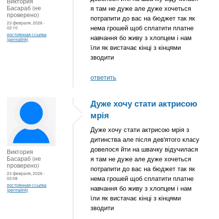
Виктория
Басараб (не
я там не дуже але дуже хочеться
проверено)
потрапити до вас на бюджет так як
23 февраля, 2026 -
нема грошей щоб сплатити платне
02:10
постоянная ссылка
навчання бо живу з хлопцем і нам
(permalink)
їли як вистачає кінці з кінцями
зводити
ответить
Дуже хочу стати актрисою
мрія
Дуже хочу стати актрисою мрія з
дитинства але після дев'ятого класу
довелося йти на швачку відучилася
Виктория
Басараб (не
я там не дуже але дуже хочеться
проверено)
потрапити до вас на бюджет так як
23 февраля, 2026 -
нема грошей щоб сплатити платне
02:08
постоянная ссылка
навчання бо живу з хлопцем і нам
(permalink)
їли як вистачає кінці з кінцями
зводити