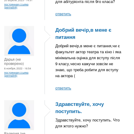
для абітурієнта після 9го класа?
постоянная ссылка
(permalink)
ответить
Добрий вечір,в мене є
питання
Добрий вечір,в мене є питання,чи є
факультет актор театра та кіно і яка
мінімальна оцінка для вступу після
Дарья (не
проверено)
9 класу,чесно кажучи зовсім не
6 ноября, 2022 - 16:54
знаю, що треба робити для вступу
постоянная ссылка
на актора (
(permalink)
ответить
Здравствуйте, хочу
поступить.
Здравствуйте, хочу поступить. Что
для жтого нужно?
Валерия (не