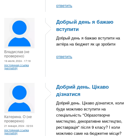
ответить
Добрый день я бажаю
вступити
Добрый день я бажаю вступити на
актёра на бюджет як це зробити
Владислав (не
проверено)
ответить
16 июля, 2024 - 17:18
постоянная ссылка
(permalink)
Добрий день. Цікаво
дізнатися
Добрий день. Цікаво дізнатися, коли
буде можливо вступити на
спеціальність "Образотворче
Катерина. О (не
проверено)
мистецтво, декоративне мистецтво,
21 января, 2024 - 02:03
реставрація" після 9 класу? І коли
постоянная ссылка
можливо саме на бюджетне місце?
(permalink)