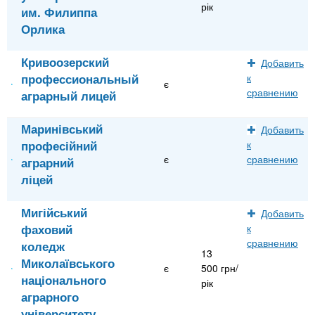
рік
им. Филиппа
Орлика
Кривоозерский
Добавить
профессиональный
к
є
сравнению
аграрный лицей
Маринівський
Добавить
професійний
к
є
сравнению
аграрний
ліцей
Мигійський
Добавить
фаховий
к
сравнению
коледж
13
Миколаївського
є
500 грн/
національного
рік
аграрного
університету