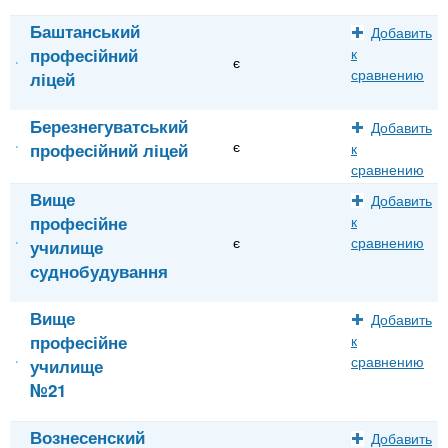
Баштанський
Добавить
професійний
к
є
сравнению
ліцей
Березнегуватський
Добавить
є
професійний ліцей
к
сравнению
Вище
Добавить
професійне
к
є
сравнению
училище
суднобудування
Вище
Добавить
професійне
к
сравнению
училище
№21
Вознесенский
Добавить