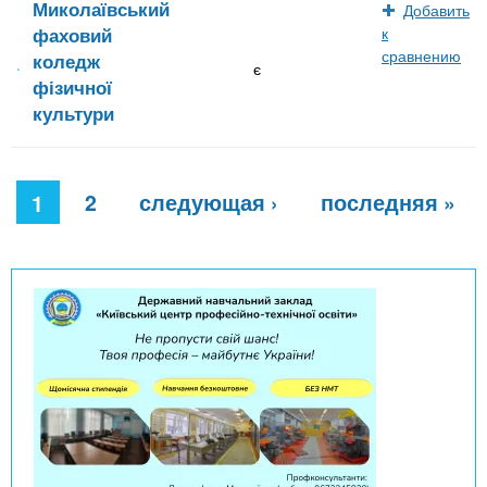
Миколаївський
Добавить
фаховий
к
сравнению
коледж
є
фізичної
культури
С
2
следующая ›
последняя »
т
1
р
а
н
и
ц
ы