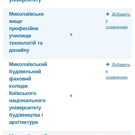
Миколаївське
Добавить
вище
к
сравнению
професійне
є
училище
технологій та
дизайну
Миколаївський
Добавить
будівельний
к
сравнению
фаховий
коледж
Київського
є
національного
університету
будівництва і
архітектури