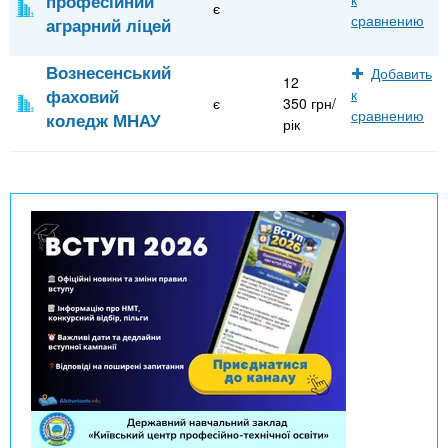
професійний
є
сравнению
аграрний ліцей
Вознесенський
Добавить
12
фаховий
к
є
350 грн/
сравнению
коледж МНАУ
рік