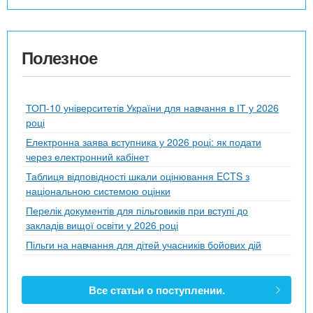
Полезное
ТОП-10 університетів України для навчання в ІТ у 2026
році
Електронна заява вступника у 2026 році: як подати
через електронний кабінет
Таблиця відповідності шкали оцінювання ECTS з
національною системою оцінки
Перелік документів для пільговиків при вступі до
закладів вищої освіти у 2026 році
Пільги на навчання для дітей учасників бойових дій
Все статьи о поступлении.