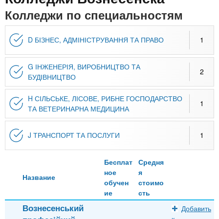
n
MBA
р
х
Колледжи по специальностям
ж
з
t
а
Онлайн курсы
н
а
D БІЗНЕС, АДМІНІСТРУВАННЯ ТА ПРАВО
1
и
в
s
ю
е
За рубежом
G ІНЖЕНЕРІЯ, ВИРОБНИЦТВО ТА
2
.
д
БУДІВНИЦТВО
е
H СІЛЬСЬКЕ, ЛІСОВЕ, РИБНЕ ГОСПОДАРСТВО
i
н
1
ТА ВЕТЕРИНАРНА МЕДИЦИНА
и
n
й
J ТРАНСПОРТ ТА ПОСЛУГИ
1
f
Бесплат
Средня
ное
я
Название
o
обучен
стоимо
ие
сть
Вознесенський
Добавить
к