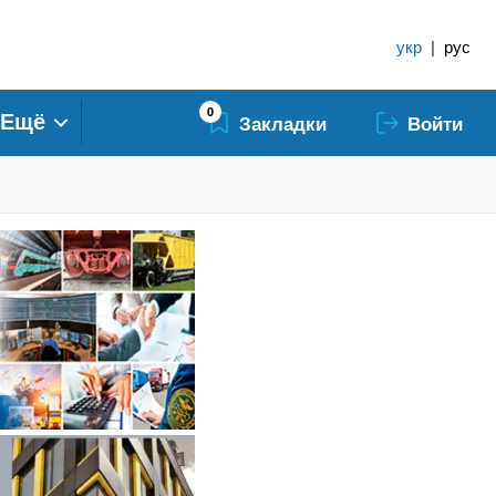
укр
|
рус
0
Ещё
Закладки
Войти