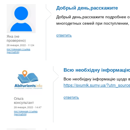
Добрый день,расскажите
Добрый день,расскажите подробнее о ф
многодетных семей при поступлении,
ответить
Яна (не
проверено)
28 января, 2022 - 11:24
постоянная ссылка
(permalink)
Всю необхідну інформаці
Всю необхідну інформацію щодо вст
https://svumik.sumy.ua/?utm_source=
ответить
Ольга
консультант
28 января, 2022 - 14:47
постоянная ссылка
(permalink)