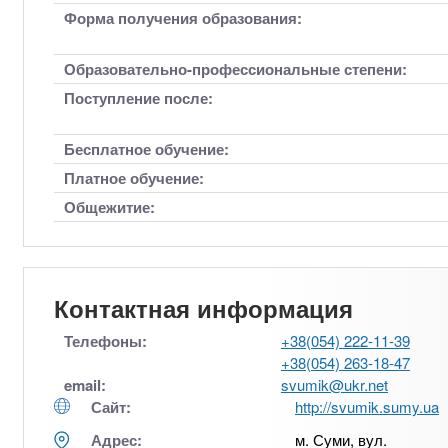
Форма получения образования:
Образовательно-профессиональные степени:
Поступление после:
Бесплатное обучение:
Платное обучение:
Общежитие:
Контактная информация
Телефоны:
+38(054) 222-11-39
+38(054) 263-18-47
email:
svumik@ukr.net
Сайт:
http://svumik.sumy.ua
Адрес:
м. Суми, вул.