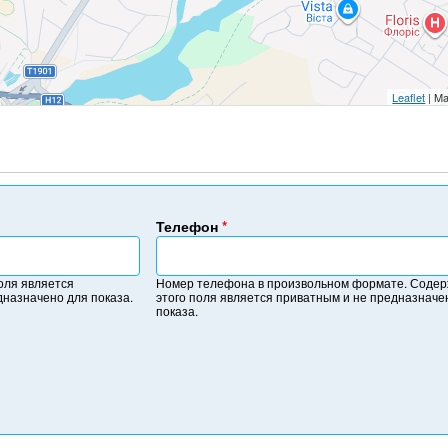
Leaflet
| Ma
Телефон
*
Н
о
оля является
Номер телефона в произвольном формате. Соде
м
дназначено для показа.
этого поля является приватным и не предназначе
е
показа.
р
т
е
л
е
ф
о