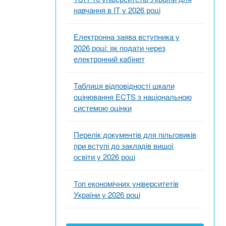
навчання в ІТ у 2026 році
Електронна заява вступника у
2026 році: як подати через
електронний кабінет
Таблиця відповідності шкали
оцінювання ECTS з національною
системою оцінки
Перелік документів для пільговиків
при вступі до закладів вищої
освіти у 2026 році
Топ економічних університетів
України у 2026 році