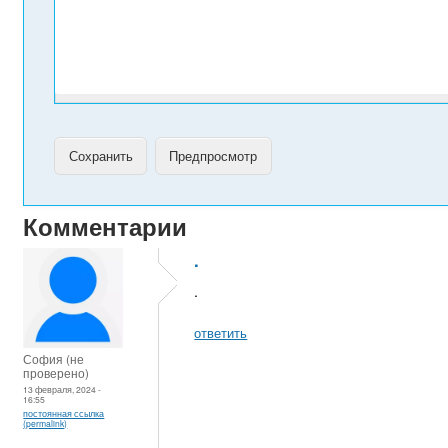
Комментарии
.
.
ответить
София (не
проверено)
13 февраля, 2024 -
16:55
постоянная ссылка
(permalink)