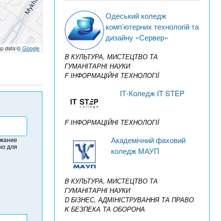
Одеський коледж
комп’ютерних технологій та
дизайну «Сервер»
p data ©
Google
B КУЛЬТУРА, МИСТЕЦТВО ТА
ГУМАНІТАРНІ НАУКИ
F ІНФОРМАЦІЙНІ ТЕХНОЛОГІЇ
IТ-Коледж IT STEP
F ІНФОРМАЦІЙНІ ТЕХНОЛОГІЇ
Академічний фаховий
ржание
но для
коледж МАУП
B КУЛЬТУРА, МИСТЕЦТВО ТА
ГУМАНІТАРНІ НАУКИ
D БІЗНЕС, АДМІНІСТРУВАННЯ ТА ПРАВО
K БЕЗПЕКА ТА ОБОРОНА