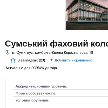
n
е
х
р
з
t
ж
а
а
н
в
s
и
е
ю
д
.
Сумський фаховий коле
е
н
i
м. Суми, вул. комбрига Євгена Коростельова, 18
и
В закладках (23)
Добавить к сравнению
й
n
Актуально для 2025/26 уч.года
f
Аккредитационный уровень:
o
Форма собственности:
Условия обучения: