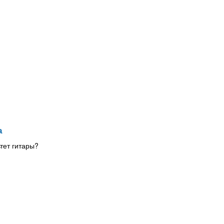
а
тет гитары?