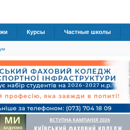
джи
Курсы
Частные школы
ум