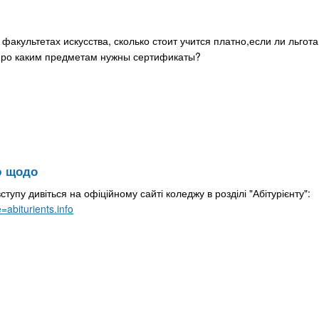
акультетах искусства, сколько стоит учится платно,если ли льгота
 ро каким предметам нужны сертификаты?
ю щодо
упу дивіться на офіційному сайті коледжу в розділі "Абітурієнту":
abiturients.info