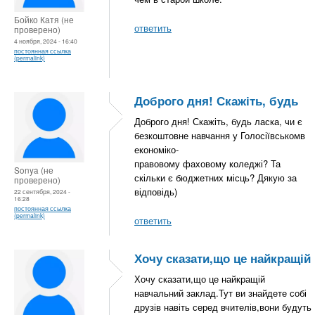
Бойко Катя (не
ответить
проверено)
4 ноября, 2024 - 16:40
постоянная ссылка
(permalink)
Доброго дня! Скажіть, будь
Доброго дня! Скажіть, будь ласка, чи є
безкоштовне навчання у Голосіївськомв
економіко-
правовому фаховому коледжі? Та
Sonya (не
скільки є бюджетних місць? Дякую за
проверено)
відповідь)
22 сентября, 2024 -
16:28
постоянная ссылка
(permalink)
ответить
Хочу сказати,що це найкращій
Хочу сказати,що це найкращій
навчальний заклад.Тут ви знайдете собі
друзів навіть серед вчителів,вони будуть