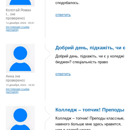
сподобалось.
Колотай Роман
І... (не
ответить
проверено)
14 декабря, 2024 - 20:21
постоянная ссылка
(permalink)
Добрий день, підкажіть, чи є
Добрий день, підкажіть, чи є у коледжі
бюджен? спеціальність право
ответить
Анна (не
проверено)
10 декабря, 2024 - 16:33
постоянная ссылка
(permalink)
Колледж – топчик! Преподы
Колледж – топчик! Преподы классные,
намного больше мне здесь нравится,
чем в старой школе.