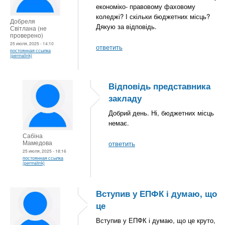
економіко- правовому фаховому
коледжі? І скільки бюджетних місць?
Добреля
Дякую за відповідь.
Світлана (не
проверено)
25 июля, 2025 - 14:10
ответить
постоянная ссылка
(permalink)
Відповідь представника
закладу
Добрий день. Ні, бюджетних місць
немає.
Сабіна
Мамедова
ответить
25 июля, 2025 - 18:16
постоянная ссылка
(permalink)
Вступив у ЕПФК і думаю, що
це
Вступив у ЕПФК і думаю, що це круто,