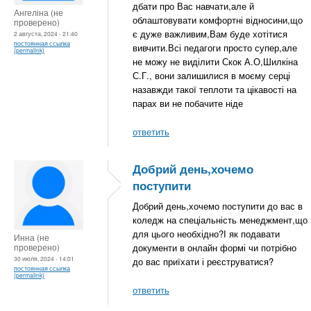
дбати про Вас навчати,але й
Ангеліна (не
облаштовувати комфортні відносини,що
проверено)
є дуже важливим,Вам буде хотітися
2 августа, 2024 - 21:40
постоянная ссылка
вивчити.Всі педагоги просто супер,але
(permalink)
не можу не виділити Скок А.О,Шилкіна
С.Г., вони залишилися в моєму серці
назавжди такої теплоти та цікавості на
парах ви не побачите ніде
ответить
Добрий день,хочемо
поступити
Добрий день,хочемо поступити до вас в
коледж на спеціальність менеджмент,що
для цього необхідно?І як подавати
Инна (не
проверено)
документи в онлайн формі чи потрібно
30 июля, 2024 - 14:01
до вас приїхати і реєструватися?
постоянная ссылка
(permalink)
ответить