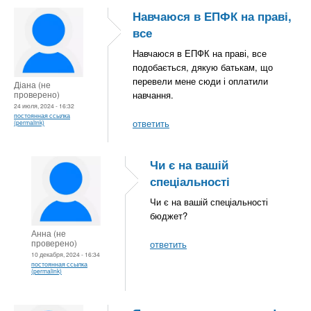
Навчаюся в ЕПФК на праві,
все
Навчаюся в ЕПФК на праві, все
подобається, дякую батькам, що
перевели мене сюди і оплатили
Діана (не
проверено)
навчання.
24 июля, 2024 - 16:32
постоянная ссылка
ответить
(permalink)
Чи є на вашій
спеціальності
Чи є на вашій спеціальності
бюджет?
Анна (не
проверено)
ответить
10 декабря, 2024 - 16:34
постоянная ссылка
(permalink)