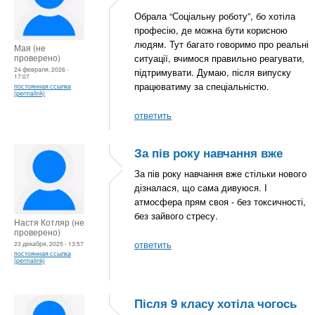
Обрала “Соціальну роботу”, бо хотіла
професію, де можна бути корисною
людям. Тут багато говоримо про реальні
Мая (не
проверено)
ситуації, вчимося правильно реагувати,
24 февраля, 2026 -
підтримувати. Думаю, після випуску
17:07
працюватиму за спеціальністю.
постоянная ссылка
(permalink)
ответить
За пів року навчання вже
За пів року навчання вже стільки нового
дізналася, що сама дивуюся. І
атмосфера прям своя - без токсичності,
без зайвого стресу.
Настя Котляр (не
проверено)
ответить
23 декабря, 2025 - 13:57
постоянная ссылка
(permalink)
Після 9 класу хотіла чогось