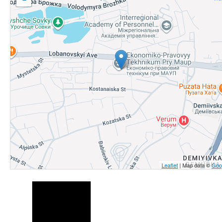
Leaflet
| Map data ©
Goo