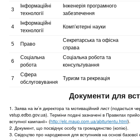
и
в
и
Інформаційні
Інженерія програмного
3
с
технології
забезпечення
к
т
Інформаційні
л
4
Комп'ютерні науки
о
технології
а
и
Секретарська та офісна
д
м
5
Право
справа
о
к
Соціальна
Соціальна робота та
с
а
6
робота
консультування
т
)
ь
Сфера
7
Туризм та рекреація
о
обслуговування
б
Документи для вс
у
ч
1. Заява на ім’я директора та мотиваційний лист (подається ч
е
vstup.edbo.gov.ua). Терміни подачі зазначені в Правилах прий
н
вступної кампанії» (
http://elc.maup.com.ua/abiturientu.html
).
и
2. Документ, що посвідчує особу та громадянство (копію).
я
3. Свідоцтво про народження для вступників на основі базової с