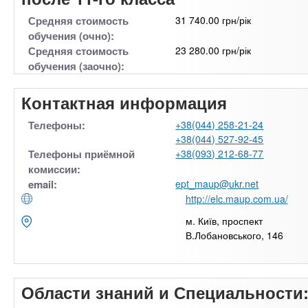
Средняя стоимость
31 740.00 грн/рік
обучения (очно):
Средняя стоимость
23 280.00 грн/рік
обучения (заочно):
Контактная информация
Телефоны:
+38(044) 258-21-24
+38(044) 527-92-45
Телефоны приёмной
+38(093) 212-68-77
комиссии:
email:
ept_maup@ukr.net
http://elc.maup.com.ua/
м. Київ, проспект
В.Лобановського, 146
Области знаний и Специальности