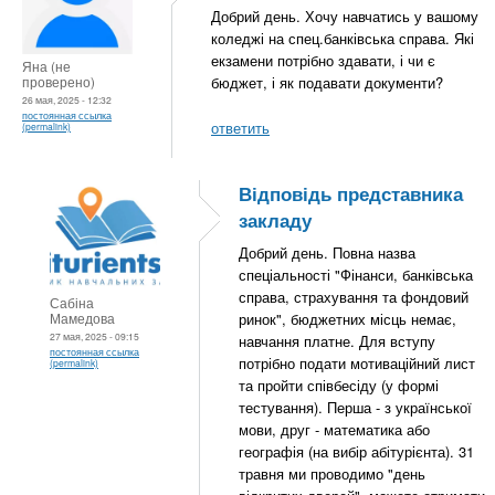
Добрий день. Хочу навчатись у вашому
коледжі на спец.банківська справа. Які
екзамени потрібно здавати, і чи є
Яна (не
проверено)
бюджет, і як подавати документи?
26 мая, 2025 - 12:32
постоянная ссылка
ответить
(permalink)
Відповідь представника
закладу
Добрий день. Повна назва
спеціальності "Фінанси, банківська
справа, страхування та фондовий
Сабіна
Мамедова
ринок", бюджетних місць немає,
27 мая, 2025 - 09:15
навчання платне. Для вступу
постоянная ссылка
потрібно подати мотиваційний лист
(permalink)
та пройти співбесіду (у формі
тестування). Перша - з української
мови, друг - математика або
географія (на вибір абітурієнта). 31
травня ми проводимо "день