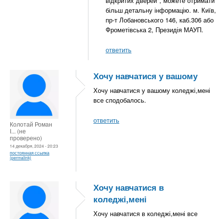
відкритих дверей", можете отримати
більш детальну інформацію. м. Київ,
пр-т Лобановського 146, каб.306 або
Фрометівська 2, Президія МАУП.
ответить
Хочу навчатися у вашому
Хочу навчатися у вашому коледжі,мені
все сподобалось.
ответить
Колотай Роман
І... (не
проверено)
14 декабря, 2024 - 20:23
постоянная ссылка
(permalink)
Хочу навчатися в
коледжі,мені
Хочу навчатися в коледжі,мені все