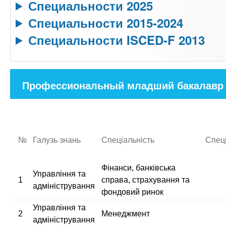
Специальности 2025
Специальности 2015-2024
Специальности ISCED-F 2013
С
Профессиональный младший бакалавр
п
(
е
а
ц
и
к
а
№
Галузь знань
Спеціальність
Спеці
т
л
и
ь
Фінанси, банківська
в
Управління та
н
1
справа, страхування та
адміністрування
о
н
фондовий ринок
с
а
Управління та
т
2
Менеджмент
я
адміністрування