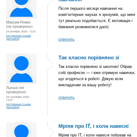
Після першого місяця навчання на
комп’ютерних науках я зрозумів, що мені
тут реально подобається. Є мотивація і
Максим Рожко
(не проверено)
бажання розвиватися далі)
24 октября, 2025 - 13:21
постоянная ссылка
ответить
(permalink)
Так класно порівняно зі
Так класно порівняно зі школою! Обрав
собі професію — і вже отримую навички,
що згодяться в роботі. Дякую всім
викладачам за вашу роботу!
Льоша (не
проверено)
ответить
24 сентября, 2025 -
14:47
постоянная ссылка
(permalink)
Мріяв про IT, і коли навесні
Мріяв про IT, і коли навесні побував на