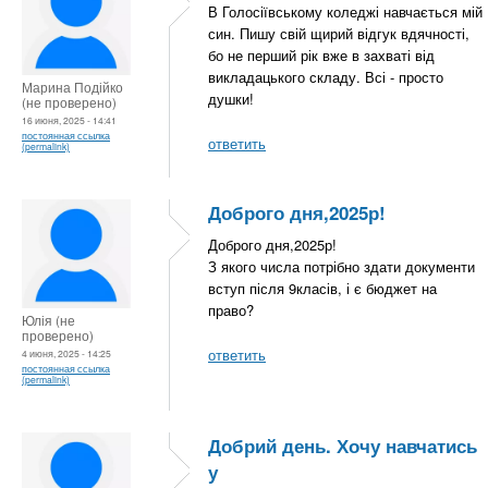
В Голосіївському коледжі навчається мій
син. Пишу свій щирий відгук вдячності,
бо не перший рік вже в захваті від
викладацького складу. Всі - просто
Марина Подійко
душки!
(не проверено)
16 июня, 2025 - 14:41
постоянная ссылка
ответить
(permalink)
Доброго дня,2025р!
Доброго дня,2025р!
З якого числа потрібно здати документи
вступ після 9класів, і є бюджет на
право?
Юлія (не
проверено)
ответить
4 июня, 2025 - 14:25
постоянная ссылка
(permalink)
Добрий день. Хочу навчатись
у