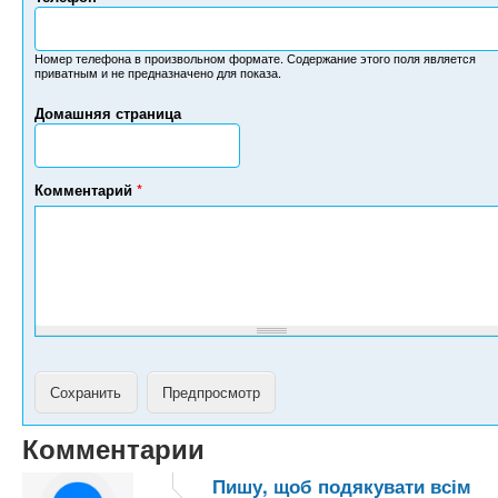
Н
о
м
Номер телефона в произвольном формате. Содержание этого поля является
приватным и не предназначено для показа.
е
р
Домашняя страница
т
е
л
е
Комментарий
*
ф
о
н
а
Комментарии
Пишу, щоб подякувати всім