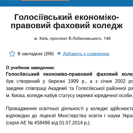
n
р
Онлайн курсы
х
ж
з
t
а
Голосіївський економіко-
н
а
За рубежом
правовий фаховий коледж
и
в
s
ю
е
м. Київ, проспект В.Лобановського, 146
.
д
е
В закладках (256)
Добавить к сравнению
i
н
О учебном заведении:
и
Голосіївський економіко-правовий фаховий кол
n
й
був створений у березні 1999 р., а з січня 2002 ро
завдяки співпраці Академії та Голосіївської районної р
f
м. Києва, коледж набув статусу окремої юридичної особи.
Провадження освітньої діяльності у коледжі здійснюєт
o
відповідно до ліцензії Міністерства освіти і науки Укра
(серія АЕ № 458496 від 01.07.2014 р.).