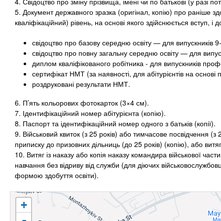
4. Свідоцтво про зміну прізвища, імені чи по батькові (у разі по
5. Документ державного зразка (оригінал, копію) про раніше здо
кваліфікаційний) рівень, на основі якого здійснюється вступ, і д
свідоцтво про базову середню освіту — для випускників 9-
свідоцтво про повну загальну середню освіту — для випуск
диплом кваліфікованого робітника - для випускників проф
сертифікат НМТ (за наявності, для абітурієнтів на основі п
роздруковані результати НМТ.
6. П’ять кольорових фотокарток (3×4 см).
7. Ідентифікаційний номер абітурієнта (копію).
8. Паспорт та ідентифікаційний номер одного з батьків (копії).
9. Військовий квиток (з 25 років) або тимчасове посвідчення (з 
приписку до призовних дільниць (до 25 років) (копію), або витя
10. Витяг із наказу або копія наказу командира військової час
навчання без відриву від служби (для діючих військовослужбов
формою здобуття освіти).
+
-