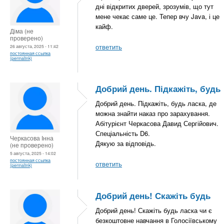
дні відкритих дверей, зрозумів, що тут
мене чекає саме це. Тепер вчу Java, і це
кайф.
Діма (не
проверено)
ответить
26 августа, 2025 - 11:42
постоянная ссылка
(permalink)
Добрий день. Підкажіть, будь
Добрий день. Підкажіть, будь ласка, де
можна знайти наказ про зарахування.
Абітурієнт Черкасова Давид Сергійович.
Спеціальність D6.
Черкасова Інна
Дякую за відповідь.
(не проверено)
5 августа, 2025 - 14:02
постоянная ссылка
ответить
(permalink)
Добрий день! Скажіть будь
Добрий день! Скажіть будь ласка чи є
безкоштовне навчання в Голосіївському