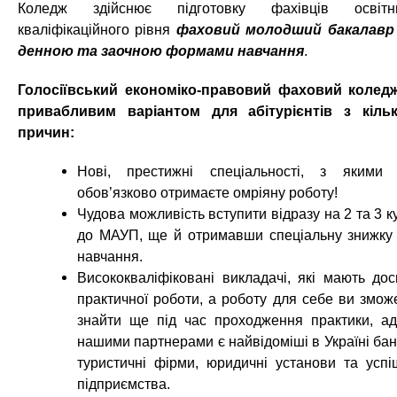
Коледж здійснює підготовку фахівців освітн
кваліфікаційного рівня
фаховий молодший бакалавр
денною та заочною формами навчання
.
Голосіївський економіко-правовий фаховий колед
привабливим варіантом для абітурієнтів з кіль
причин:
Нові, престижні спеціальності, з якими
обов’язково отримаєте омріяну роботу!
Чудова можливість вступити відразу на 2 та 3 к
до МАУП, ще й отримавши спеціальну знижку
навчання.
Висококваліфіковані викладачі, які мають дос
практичної роботи, а роботу для себе ви змож
знайти ще під час проходження практики, а
нашими партнерами є найвідоміші в Україні бан
туристичні фірми, юридичні установи та успі
підприємства.