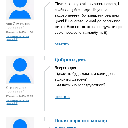
Після 9 класу хотіла чогось нового, і
знайшла цей коледж. Вчусь із
задоволенням, бо предмети реально
цікаві й набагато ближчі до реального
Аня Ступко (не
життя. Вже не так страшно думати про
проверено)
свою професію та майбутнє)))
19 ноября, 2025 - 11:50
постоянная ссылка
(permalink)
ответить
Доброго дня.
Доброго дня.
Підкажіть будь ласка, а коли день
відкритих дверей?
І чи потрібно реєструватися?
Катерина (не
проверено)
ответить
17 ноября, 2025 - 22:25
постоянная ссылка
(permalink)
Після першого місяця
навчання