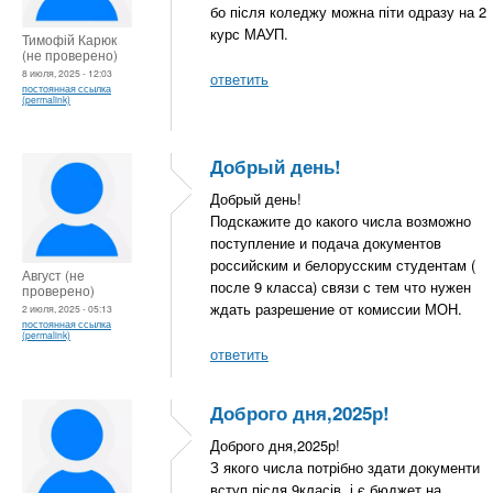
бо після коледжу можна піти одразу на 2
курс МАУП.
Тимофій Карюк
(не проверено)
8 июля, 2025 - 12:03
ответить
постоянная ссылка
(permalink)
Добрый день!
Добрый день!
Подскажите до какого числа возможно
поступление и подача документов
российским и белорусским студентам (
Август (не
после 9 класса) связи с тем что нужен
проверено)
ждать разрешение от комиссии МОН.
2 июля, 2025 - 05:13
постоянная ссылка
(permalink)
ответить
Доброго дня,2025р!
Доброго дня,2025р!
З якого числа потрібно здати документи
вступ після 9класів, і є бюджет на