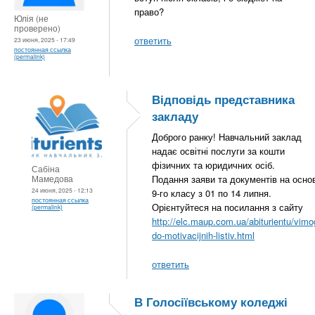
право?
Юлія (не
проверено)
ответить
23 июня, 2025 - 17:49
постоянная ссылка
(permalink)
Відповідь представника
закладу
Доброго ранку! Навчальний заклад
надає освітні послуги за кошти
фізичних та юридичних осіб.
Сабіна
Мамедова
Подання заяви та документів на основ
24 июня, 2025 - 12:13
9-го класу з 01 по 14 липня.
постоянная ссылка
Орієнтуйтеся на посилання з сайту
(permalink)
http://elc.maup.com.ua/abiturientu/vimo
do-motivacijnih-listiv.html
ответить
В Голосіївському коледжі