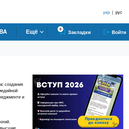
укр
|
рус
0
BA
Ещё
Закладки
Войти
м; создания
имедийной
неджменте и
огий.
, высшие