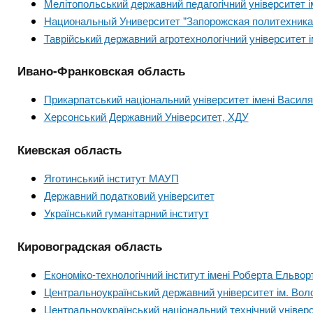
Мелітопольський державний педагогічний університет 
Национальный Университет "Запорожская политехника
Таврійський державний агротехнологічний університет 
Ивано-Франковская область
Прикарпатський національний університет імені Васил
Херсонський Державний Університет, ХДУ
Киевская область
Яготинський інститут МАУП
Державний податковий університет
Український гуманітарний інститут
Кировоградская область
Економіко-технологічний інститут імені Роберта Ельворт
Центральноукраїнський державний університет ім. Во
Центральноукраїнський національний технічний універ