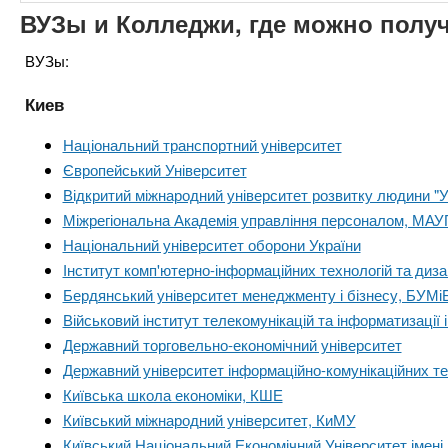
ВУЗы и Колледжи, где можно полу
ВУЗы:
Киев
Національний транспортний університет
Європейський Університет
Відкритий міжнародний університет розвитку людини "Ук
Міжрегіональна Академія управління персоналом, МАУ
Національний університет оборони України
Інститут комп'ютерно-інформаційних технологій та ди
Бердянський університет менеджменту і бізнесу, БУМі
Військовий інститут телекомунікацій та інформатизації ім
Державний торговельно-економічний університет
Державний університет інформаційно-комунікаційних те
Київська школа економіки, КШЕ
Київський міжнародний університет, КиМУ
Київський Національний Економічний Університет імен