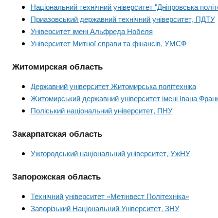
Національний технічний університет "Дніпровська політ
Приазовський державний технічний університет, ПДТУ
Університет імені Альфреда Нобеля
Університет Митної справи та фінансів, УМСФ
Житомирская область
Державний університет Житомирська політехніка
Житомирський державний університет імені Івана Фран
Поліський національний університет, ПНУ
Закарпатская область
Ужгородський національний університет, УжНУ
Запорожская область
Технічний університет «Метінвест Політехніка»
Запорізький Національний Університет, ЗНУ