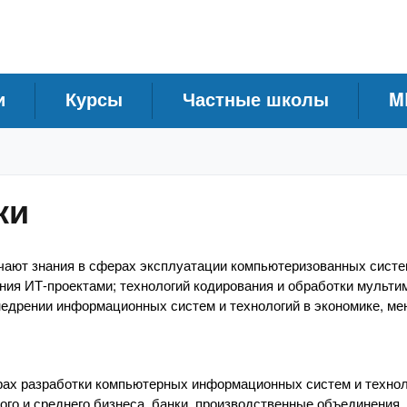
и
Курсы
Частные школы
M
ки
ают знания в сферах эксплуатации компьютеризованных систе
ния ИТ-проектами; технологий кодирования и обработки мульт
едрении информационных систем и технологий в экономике, ме
ах разработки компьютерных информационных систем и технол
ого и среднего бизнеса, банки, производственные объединения