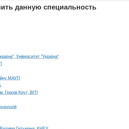
чить данную специальность
раїна", Університет "Україна"
П
зайну МАУП
Б
. Героїв Крут, ВІТІ
хнологій
і Вадима Гетьмана, КНЕУ