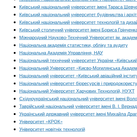
Київський національний університет імені Тараса Шевч
Київський національний університет будівництва і архі
Київський національний університет технологій та диза
Київський столичний університет імені Бориса Грінченк
Міжнародний Науково-Технічний Університет ім. академ
Національна академія статистики, обліку та аудиту
Національна Академія Управління, НАУ
Національний технічний університет України «Київський 
Національний Університет «Києво-Могилянська Акаде
Національний університет «Київський авіаційний інстит
Національний університет біоресурсів і природокорист
Національний Університет Харчових Технологій, НУХТ
Східноукраїнський національний університет імені Во
Таврійський національний університет імені В. І. Верна
Український державний університет імені Михайла Дра
Університет «КРОК»
Університет новітніх технологій