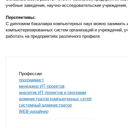
n
е
х
учебные заведения, научно-исследовательские учреждения
р
з
t
ж
Перспективы:
а
а
С дипломом бакалавра компьютерных наук можно занимать 
н
в
s
компьютеризированных систем организаций и учреждений, уч
и
е
работать на предприятиях различного профиля.
ю
д
.
е
н
i
и
Профессии:
й
n
программист
менеджер ИТ-проектов
f
аналитик ИТ-проектов и программ
администратор компьютерных сетей
системный администратор
o
WEB-дизайнер