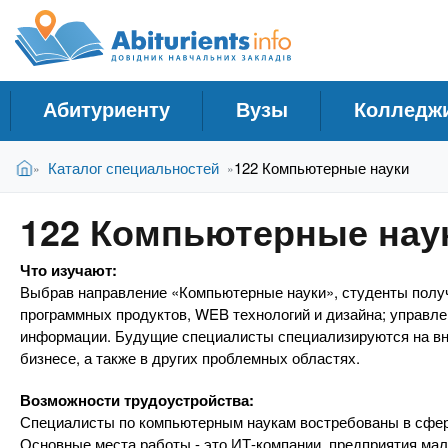
A
С
П
е
п
b
р
р
е
а
й
i
Абитуриенту
Вузы
Колледж
в
т
и
о
t
В
к
Главная
Каталог специальностей
122 Компьютерные науки
»
»
ч
ы
о
н
з
с
u
122 Компьютерные нау
д
н
и
е
о
к
r
Что изучают:
с
в
У
Выбрав направление «Компьютерные науки», студенты получ
ь
н
программных продуктов, WEB технологий и дизайна; управле
ч
о
i
информации. Будущие специалисты специализируются на вн
м
е
бизнесе, а также в других проблемных областях.
у
б
e
с
н
Возможности трудоустройства:
о
Специалисты по компьютерным наукам востребованы в сфер
ы
д
Основные места работы - это ИТ-компании, предприятия мал