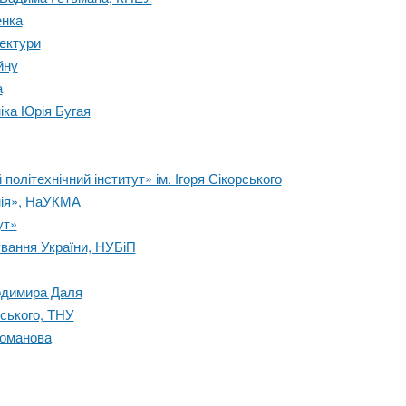
енка
тектури
йну
а
іка Юрія Бугая
політехнічний інститут» ім. Ігоря Сікорського
мія», НаУКМА
ут»
ування України, НУБіП
лодимира Даля
дського, ТНУ
гоманова