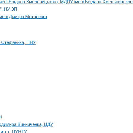
імені Богдана Хмельницького, МДПУ імені Богдана Хмельницьког
", НУ ЗП
імені Дмитра Моторного
я Стефаника, ПНУ
і
лодимира Винниченка, ЦДУ
ситет, ЦУНТУ