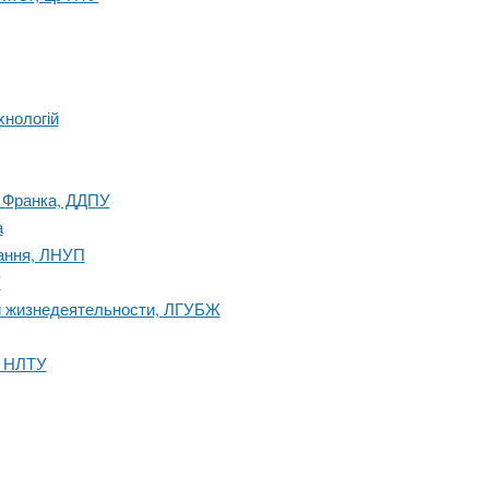
хнологій
. Франка, ДДПУ
а
вання, ЛНУП
У
и жизнедеятельности, ЛГУБЖ
, НЛТУ