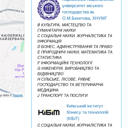
університет міського
господарства ім.
О.М.Бекетова, ХНУМГ
B КУЛЬТУРА, МИСТЕЦТВО ТА
ГУМАНІТАРНІ НАУКИ
C СОЦІАЛЬНІ НАУКИ, ЖУРНАЛІСТИКА ТА
ІНФОРМАЦІЯ
D БІЗНЕС, АДМІНІСТРУВАННЯ ТА ПРАВО
E ПРИРОДНИЧІ НАУКИ, МАТЕМАТИКА ТА
СТАТИСТИКА
F ІНФОРМАЦІЙНІ ТЕХНОЛОГІЇ
G ІНЖЕНЕРІЯ, ВИРОБНИЦТВО ТА
БУДІВНИЦТВО
H СІЛЬСЬКЕ, ЛІСОВЕ, РИБНЕ
ГОСПОДАРСТВО ТА ВЕТЕРИНАРНА
МЕДИЦИНА
p data ©
Google
J ТРАНСПОРТ ТА ПОСЛУГИ
Київський інститут
бізнесу та технологій
(КІБіТ)
C СОЦІАЛЬНІ НАУКИ, ЖУРНАЛІСТИКА ТА