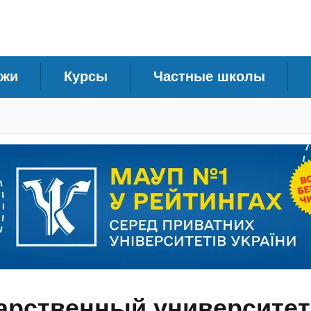
джи
Курсы
Частные школы
арственный университет