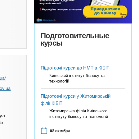
Подготовительные
курсы
Підготовчі курси до НМТ в КІБіТ
Київський інститут бізнесу та
.ua/
технологій
ov.ua
Підготовчі курси у Житомирській
філії КІБіТ
Житомирська філія Київського
 ул.
інституту бізнесу та технологій
35
02 октября