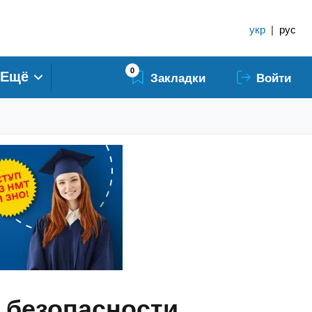
укр
|
рус
0
Ещё
Закладки
Войти
 безопасности