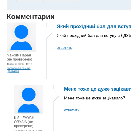
Комментарии
Який прохідний бал для всту
Який прохідний бал для вступу в ЛД
ответить
Максим Паран
(не проверено)
13 июня, 2023 - 19:19
постоянная ссылка
(permalink)
Мене тоже це дуже зацікав
Мене тоже це дуже зацікавило?
ответить
KISILEVYCH
ORYSIA (не
проверено)
17 августа, 2023 - 17:06