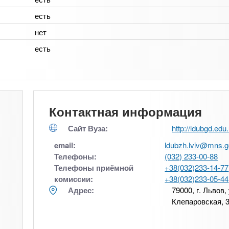
есть
нет
есть
Контактная информация
Сайт Вуза:
http://ldubgd.edu
email:
ldubzh.lviv@mns.g
Телефоны:
(032) 233-00-88
Телефоны приёмной
+38(032)233-14-77
комиссии:
+38(032)233-05-44
Адрес:
79000, г. Львов,
Клепаровская, 