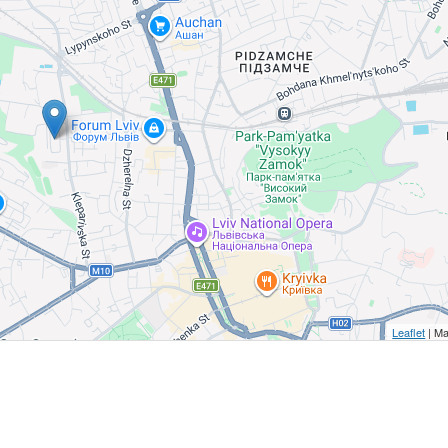
Leaflet
| Ma