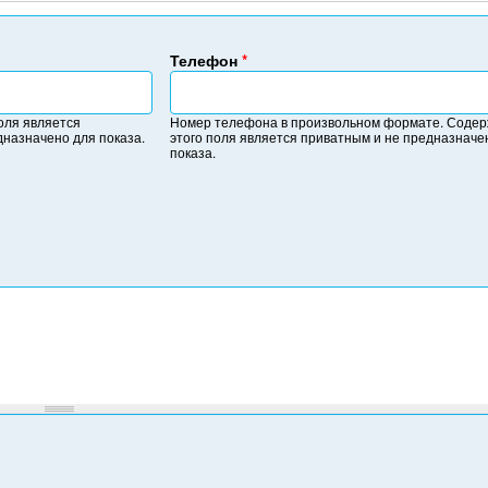
Телефон
*
Н
о
оля является
Номер телефона в произвольном формате. Соде
м
дназначено для показа.
этого поля является приватным и не предназначе
е
показа.
р
т
е
л
е
ф
о
н
а