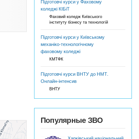
Підготовчі курси у Фаховому
коледжі КІБіТ
Фаховий коледж Київського
інституту бізнесу та технологій
Підготовчі курси у Київському
механіко-технологічному
фаховому коледжі
КМТФК
Підготовчі курси ВНТУ до НМТ.
Онлайн-інтенсив
ВНТУ
Популярные ЗВО
Харківський національний