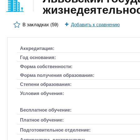
n
е
х
жизнедеятельно
р
з
t
ж
а
а
В закладках (59)
Добавить к сравнению
н
в
s
и
е
ю
д
.
Аккредитация:
е
Год основания:
н
i
Форма собственности:
и
Форма получения образования:
й
n
Степени образования:
Условия обучения:
f
Бесплатное обучение:
o
Платное обучение:
Подготовительное отделение:
Аспирантура, докторантура: