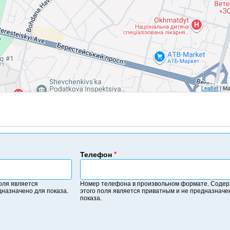
Leaflet
| Ma
Телефон
*
Н
о
оля является
Номер телефона в произвольном формате. Соде
м
дназначено для показа.
этого поля является приватным и не предназначе
е
показа.
р
т
е