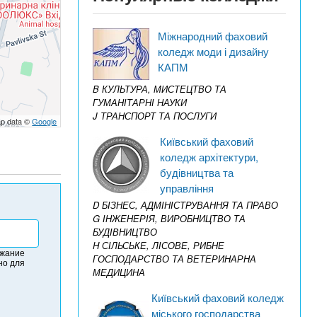
Міжнародний фаховий
коледж моди і дизайну
КАПМ
B КУЛЬТУРА, МИСТЕЦТВО ТА
ГУМАНІТАРНІ НАУКИ
J ТРАНСПОРТ ТА ПОСЛУГИ
p data ©
Google
Київський фаховий
коледж архітектури,
будівництва та
управління
D БІЗНЕС, АДМІНІСТРУВАННЯ ТА ПРАВО
G ІНЖЕНЕРІЯ, ВИРОБНИЦТВО ТА
БУДІВНИЦТВО
H СІЛЬСЬКЕ, ЛІСОВЕ, РИБНЕ
ржание
ГОСПОДАРСТВО ТА ВЕТЕРИНАРНА
но для
МЕДИЦИНА
Київський фаховий коледж
міського господарства