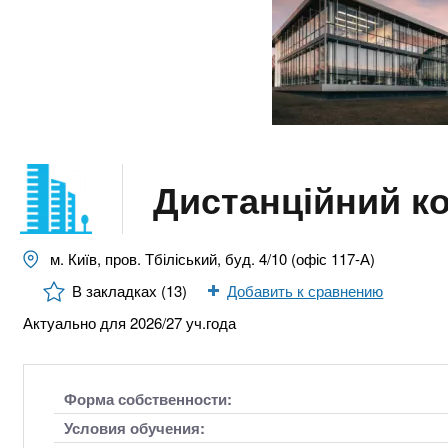
n
е
х
р
з
t
ж
а
а
н
в
s
и
е
ю
д
.
е
Дистанційний к
н
i
и
й
м. Київ, пров. Тбіліський, буд. 4/10 (офіс 117-А)
n
В закладках (13)
Добавить к сравнению
f
Актуально для 2026/27 уч.года
o
Форма собственности:
Условия обучения: