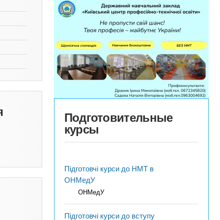
я
Подготовительные
курсы
Підготовчі курси до НМТ в
ОНМедУ
ОНМедУ
Підготовчі курси до вступу