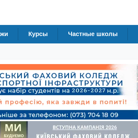
джи
Курсы
Частные школы