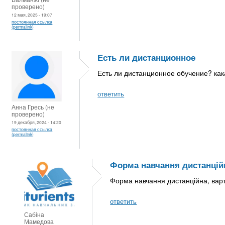
проверено)
12 мая, 2025 - 19:07
постоянная ссылка
(permalink)
Есть ли дистанционное
Есть ли дистанционное обучение? как
ответить
Анна Гресь (не
проверено)
19 декабря, 2024 - 14:20
постоянная ссылка
(permalink)
Форма навчання дистанцій
Форма навчання дистанційна, варт
ответить
Сабіна
Мамедова