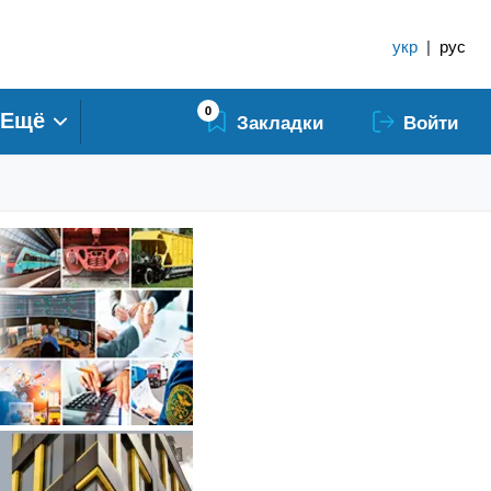
укр
|
рус
0
Ещё
Закладки
Войти