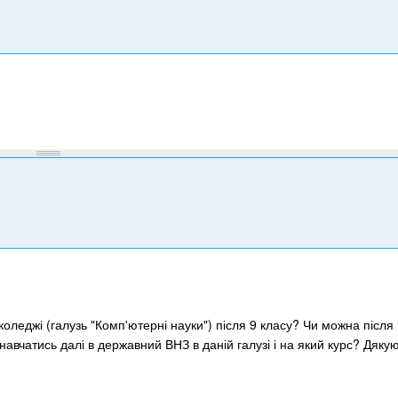
л
е
ф
о
н
а
коледжі (галузь "Комп'ютерні науки") після 9 класу? Чи можна після
авчатись далі в державний ВНЗ в даній галузі і на який курс? Дякую