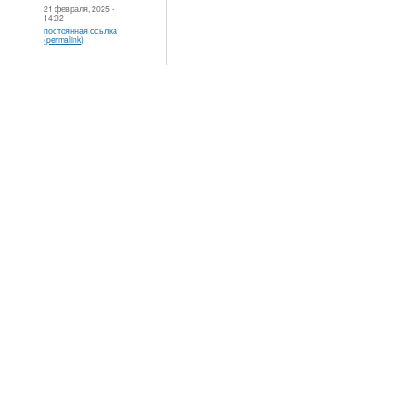
21 февраля, 2025 -
14:02
постоянная ссылка
(permalink)