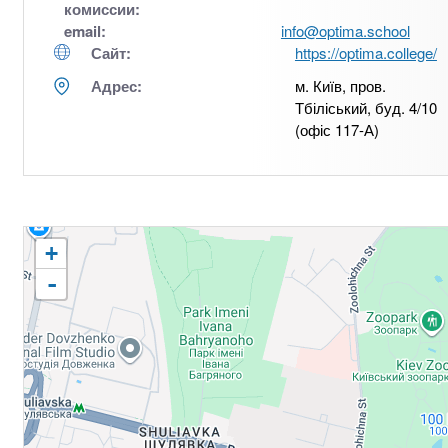
комиссии:
email:
info@optima.school
Сайт:
https://optima.college/
Адрес:
м. Київ, пров.
Тбіліський, буд. 4/10
(офіс 117-А)
+
-