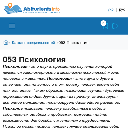
A
П
С
е
укр
|
рус
п
b
р
р
е
0
й
а
i
т
в
и
В
Абитуриенту
Главная
053 Психология
Каталог специальностей
»
»
о
к
t
ы
о
ч
з
053 Психология
с
Вузы
д
н
u
н
е
Психология
- это наука, предметом изучения которой
и
о
с
являются закономерности и механизмы психической жизни
в
к
Колледжи
r
ь
человека и животных.
Психология
- это наука о душе и
н
У
отвечает она на вопрос о том, почему человек ведет себя
о
так или иначе. Таким образом, психология изучает душевные
ч
i
м
Курсы
переживания индивидуума, ищет их причину, анализирует
у
е
истинное положение, прогнозирует дальнейшее развитие.
с
б
Психолог
помогает человеку разобраться в себе, в
e
о
Частные школы
собственных ошибках и проблемах, помогает найти
н
д
возможности для борьбы с жизненными трудностями.
е
ы
Психолог может помочь человеку лучше реализовать себя,