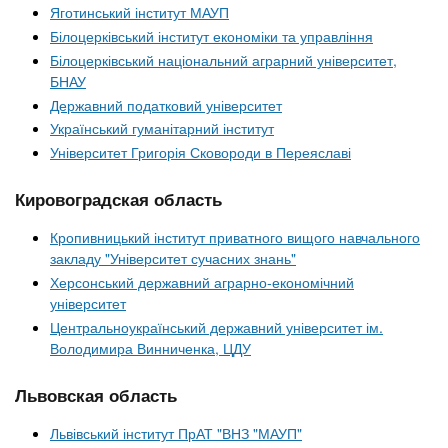
Яготинський інститут МАУП
Білоцерківський інститут економіки та управління
Білоцерківський національний аграрний університет,
БНАУ
Державний податковий університет
Український гуманітарний інститут
Університет Григорія Сковороди в Переяславі
Кировоградская область
Кропивницький інститут приватного вищого навчального
закладу "Університет сучасних знань"
Херсонський державний аграрно-економічний
університет
Центральноукраїнський державний університет ім.
Володимира Винниченка, ЦДУ
Львовская область
Львівський інститут ПрАТ "ВНЗ "МАУП"