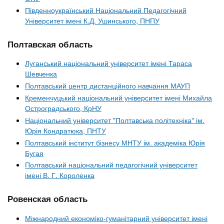
Південноукраїнський Національний Педагогічний
Університет імені К.Д. Ушинського, ПНПУ
Полтавская область
Луганський національний університет імені Тараса
Шевченка
Полтавський центр дистанційного навчання МАУП
Кременчуцький національний університет імені Михайла
Остроградського, КрНУ
Національний університет "Полтавська політехніка" ім.
Юрія Кондратюка, ПНТУ
Полтавський інститут бізнесу МНТУ ім. академіка Юрія
Бугая
Полтавський національний педагогічний університет
імені В. Г. Короленка
Ровенская область
Міжнародний економіко-гуманітарний університет імені