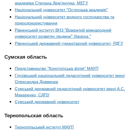
академіка Степана Дем'янчука, МЕГУ
Національний університет "Острозька академія"
Національний університет водного господарства та
природокористування
Рівненський інститут ВНЗ "Відкритий міжнародний
університет розвитку людини" Україна "
Рівненський державний гуманітарний університет, РДГУ
Сумская область
Представництво "Конотопська філія" МАУП
Глухівський національний педагогічний університет імені
Олександра Довженка
Сумський державний педагогічний університет імені А.С.
Макаренко, СДПУ
Сумський державний університет
Тернопольская область
Тернопільський інститут МАУП