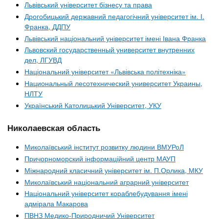
Львівський університет бізнесу та права
Дрогобицький державний педагогічний університет ім. І.
Франка, ДДПУ
Львівський національний університет імені Івана Франка
Львовский государственный университет внутренних
дел, ЛГУВД
Національний університет «Львівська політехніка»
Национальный лесотехнический университет Украины,
НЛТУ
Український Католицький Університет, УКУ
Николаевская область
Миколаївський інститут розвитку людини ВМУРоЛ
Причорноморский інформаційний центр МАУП
Міжнародний класичний університет ім. П.Орлика, МКУ
Миколаївський національний аграрний університет
Національний університет кораблебудування імені
адмірала Макарова
ПВНЗ Медико-Природничий Університет