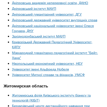
Дніпровська академія неперервної освіти, ДАНО
Дніпровський інститут МАУП
Дніпровський гуманітарний університет, ДГУ
Дніпровський державний університет внутрішніх справ
Дніпровський національний університет імені Олеся
Гончара, ДНУ
Західнодонбаський інститут МАУП
Криворізький Державний Педагогічний Університет,
КДПУ
Міжнародний гуманітарно-педагогічний інститут "Бейт-
Хана"
Нікопольський економічний університет, НЕУ
Університет імені Альфреда Нобеля
Університет Митної справи та фінансів, УМСФ
Житомирская область
Житомирська філія Київського інституту бізнесу та
технологій (КІБіТ)
Бердичівський центр дистанційного навчання при