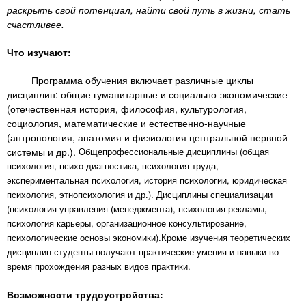
n
MBA
р
х
раскрыть свой потенциал, найти свой путь в жизни, стать
ж
счастливее.
з
t
а
Онлайн курсы
н
а
Что изучают:
и
в
s
ю
Программа обучения включает различные циклы
е
За рубежом
дисциплин: общие гуманитарные и социально-экономические
.
д
(отечественная история, философия, культурология,
е
социология, математические и естественно-научные
(антропология, анатомия и физиология центральной нервной
i
н
системы и др.).
Общепрофессиональные дисциплины (общая
и
психология, психо-диагностика, психология труда,
n
й
экспериментальная психология, история психологии, юридическая
психология, этнопсихология и др.).
Дисциплины специализации
(психология управления (менеджмента), психология рекламы,
f
психология карьеры, организационное консультирование,
психологические основы экономики).
Кроме изучения теоретических
дисциплин студенты получают практические умения и навыки во
o
время прохождения разных видов практики.
Возможности трудоустройства: