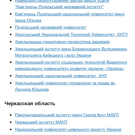
"Кам'янець-Подільський державний інститут"
Кам'янець-Подільський національний університет імені
Івана Огієнка
Подільський державний університет
Херсонський Національний Технічний Університет, ХНТУ
Хмельницька гуманітарно-педагогічна академія
Хмельницький інститут імені Блаженнішого Володимира,
Митрополита Київського і всієї України
Хмельницький інститут соціальних технологій Відкритого
міжнародного університету розвитку людини «Україна»
Хмельницький національний університет, ХНУ
Хмельницький університет управління та права ім.
Леоніда Юзькова
Черкасская область
Північноукраїнський інститут імені Героїв Крут МАУП
Черкаський інститут МАУП
Національний університет цивільного захисту України