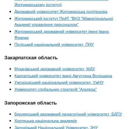
Житомирському інституті
Державний університет Житомирська політехніка
Житомирський інститут ПрАТ "ВНЗ "Міжрегіональної
Академії управління персоналом"
Житомирський державний університет імені Івана
Франка
Поліський національний університет, ПНУ
Закарпатская область
Мукачівський державний університет, МДУ
Карпатський університет імені Августина Волошина
Ужгородський національний університет, УжНУ
Університет глобальних стратегій "Альтера"
Запорожская область
Бердянський державний педагогічний університет, БДПУ
Хортицька національна академія
Запорізький Національний Університет, ЗНУ