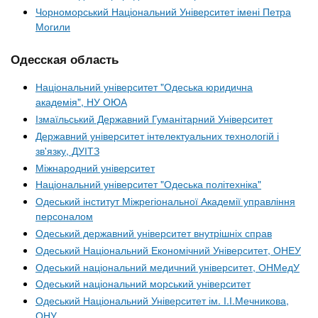
Чорноморський Національний Університет імені Петра
Могили
Одесская область
Національний університет "Одеська юридична
академія", НУ ОЮА
Ізмаїльський Державний Гуманітарний Університет
Державний університет інтелектуальних технологій і
зв'язку, ДУІТЗ
Міжнародний університет
Національний університет "Одеська політехніка"
Одеський інститут Міжрегіональної Академії управління
персоналом
Одеський державний університет внутрішніх справ
Одеський Національний Економічний Університет, ОНЕУ
Одеський національний медичний університет, ОНМедУ
Одеський національний морський університет
Одеський Національний Університет ім. І.І.Мечникова,
ОНУ