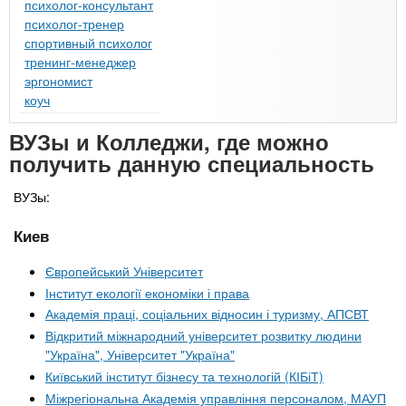
психолог-консультант
психолог-тренер
спортивный психолог
тренинг-менеджер
эргономист
коуч
ВУЗы и Колледжи, где можно
получить данную специальность
ВУЗы:
Киев
Європейський Університет
Інститут екології економіки і права
Академія праці, соціальних відносин і туризму, АПСВТ
Відкритий міжнародний університет розвитку людини
"Україна", Університет "Україна"
Київський інститут бізнесу та технологій (КІБіТ)
Міжрегіональна Академія управління персоналом, МАУП