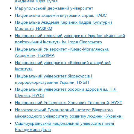
академіка Юрія Бугая
Маріупольський державний університет
Національна академія внутрішніх справ, НАВС
Національна Академія Керівних Кадрів Культури і
Мистецтв, НАКККМ
Національний технічний університет України «Київський
політехнічний інститут» ім. Ігоря Сікорського
Національний Університет «Києво-Могилянська
Академія», НаУКМА
Національний університет «Київський авіаційний
інститут»
Національний університет біоресурсів і
природокористування України, НУБіП
Національний університет охорони здоров'я ім. П.Л.
Шупика, НУОЗ
Національний Університет Харчових Технологій, НУХТ
Новокаховський Гуманітарний Інститут Відкритого
міжнародного університету розвитку людини «Україна»
Східноукраїнський національний університет імені
Володимира Даля