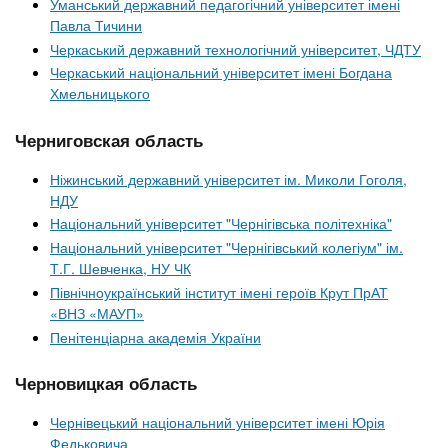
Уманський державний педагогічний університет імені
Павла Тичини
Черкаський державний технологічний університет, ЧДТУ
Черкаський національний університет імені Богдана
Хмельницького
Черниговская область
Ніжинський державний університет ім. Миколи Гоголя,
НДУ
Національний університет "Чернігівська політехніка"
Національний університет "Чернігівський колегіум" ім.
Т.Г. Шевченка, НУ ЧК
Північноукраїнський інститут імені героїв Крут ПрАТ
«ВНЗ «МАУП»
Пенітенціарна академія України
Черновицкая область
Чернівецький національний університет імені Юрія
Федьковича