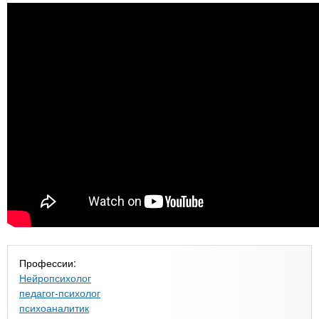
Профессии:
Нейропсихолог
педагог-психолог
психоаналитик