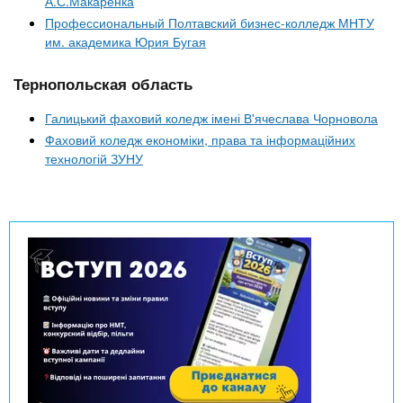
А.С.Макаренка
Профессиональный Полтавский бизнес-колледж МНТУ
им. академика Юрия Бугая
Тернопольская область
Галицький фаховий коледж імені В'ячеслава Чорновола
Фаховий коледж економіки, права та інформаційних
технологій ЗУНУ