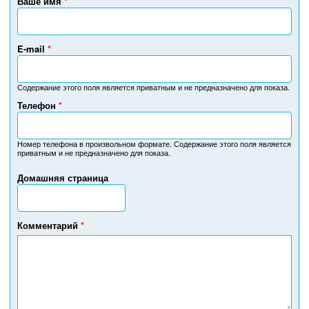
Ваше имя
*
E-mail
*
Содержание этого поля является приватным и не предназначено для показа.
Телефон
*
Н
о
м
Номер телефона в произвольном формате. Содержание этого поля является
приватным и не предназначено для показа.
е
р
Домашняя страница
т
е
л
е
Комментарий
*
ф
о
н
а