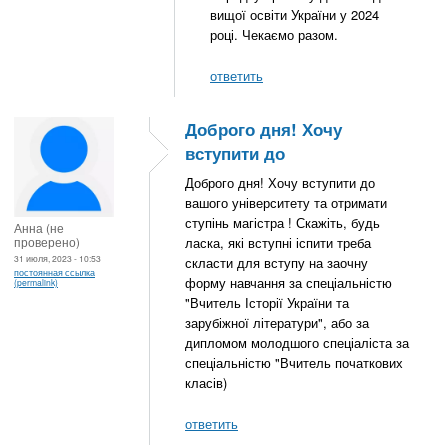
вищої освіти України у 2024
році. Чекаємо разом.
ответить
Доброго дня! Хочу
вступити до
Доброго дня! Хочу вступити до
вашого університету та отримати
ступінь магістра ! Скажіть, будь
Анна (не
проверено)
ласка, які вступні іспити треба
31 июля, 2023 - 10:53
скласти для вступу на заочну
постоянная ссылка
форму навчання за спеціальністю
(permalink)
"Вчитель Історії України та
зарубіжної літератури", або за
дипломом молодшого спеціаліста за
спеціальністю "Вчитель початкових
класів)
ответить