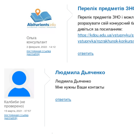
Перелік предметів ЗН
Перелік предметів ЗНО і можл
розразувати свій конкурсний б
дивіться за посиланням:
https://kdpu.edu.ua/vstupnyku/s
Ольга
vstupnyka/rozrakhunok-konkursn
консультант
2 февраля, 2022 - 14:12
постоянная ссылка
ответить
(permalink)
Людмила Дьяченко
Людмила Дьяченко
Мне нужны Ваши контакты
ответить
Калбиби (не
проверено)
15 марта, 2021 - 07:57
постоянная ссылка
(permalink)