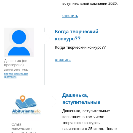
вступительной кампании 2020.
ответить
Когда творческий
конкурс??
Когда творческий конкурс??
ответить
Дашенька (не
проверено)
2 июля, 2015 - 19:37
постоянная ссылка
(permalink)
Дашенька,
вступительные
Дашенька, вступительные
испытания в том числе
творческие конкурсы
Ольга
консультант
начинаются с 25 июля. После