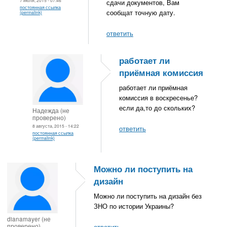
7 июля, 2015 - 07:46
сдачи документов, Вам
постоянная ссылка
сообщат точную дату.
(permalink)
ответить
работает ли
приёмная комиссия
работает ли приёмная
комиссия в воскресенье?
если да,то до скольких?
Надежда (не
проверено)
8 августа, 2015 - 14:22
ответить
постоянная ссылка
(permalink)
Можно ли поступить на
дизайн
Можно ли поступить на дизайн без
ЗНО по истории Украины?
dianamayer (не
проверено)
ответить