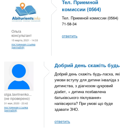
Тел. Приемной
комиссии (0564)
Тел. Приемной комиссии (0564)
71-58-34
Ольга
консультант
ответить
15 марта, 2021 - 14:33
постоянная ссылка
(permalink)
Добрий день скажіть будь
Добрий день скажіть будь-ласка, які
умови вступу для дитини інваліда з
дитинства, з діагнозом цукровий
діабет, + дитина позбавлена
olga.lavrinenko...
батьківського піклування+
(не проверено)
напівсирота? При умові що буде
31 мая, 2020 - 23:42
постоянная ссылка
здавати ЗНО.
(permalink)
ответить