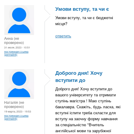
Умови вступу, та чи є
Умови вступу, та чи є бюджетні
місця?
ответить
Анна (не
проверено)
31 июля, 2023 - 10:51
постоянная ссылка
(permalink)
Доброго дня! Хочу
вступити до
Доброго дня! Хочу вступити до
вашого університету та отримати
ступінь магістра ! Маю ступінь
Наталія (не
проверено)
бакалавра. Скажіть, будь ласка, які
19 марта, 2023 - 19:53
вступні іспити треба скласти для
постоянная ссылка
вступу на заочну форму навчання
(permalink)
за спеціальністю "Вчитель
англійської мови та зарубіжної