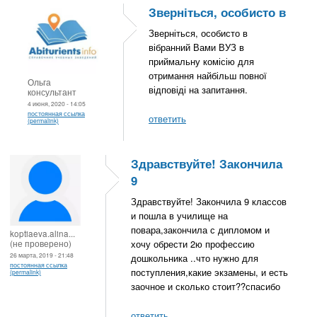
Зверніться, особисто в
Зверніться, особисто в
вібранний Вами ВУЗ в
приймальну комісію для
отримання найбільш повної
Ольга
відповіді на запитання.
консультант
4 июня, 2020 - 14:05
постоянная ссылка
ответить
(permalink)
Здравствуйте! Закончила
9
Здравствуйте! Закончила 9 классов
и пошла в училище на
повара,закончила с дипломом и
koptiaeva.alina...
(не проверено)
хочу обрести 2ю профессию
26 марта, 2019 - 21:48
дошкольника ..что нужно для
постоянная ссылка
поступления,какие экзамены, и есть
(permalink)
заочное и сколько стоит??спасибо
ответить