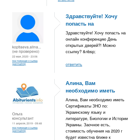
Здравствуйте! Хочу
попасть на
Здравствуйте! Хочу попасть на
онлайн конференцию День
открытых дверей?! Можно
koptiaeva.alina...
(не проверено)
ссылку? &nbsp;
22 мая, 2020 - 23:06
постоянная ссылка
ответить
(permalink)
Алина, Вам
необходимо иметь
Алина, Вам необходимо иметь
Сертификаты ЗНО по:
Украинскому языку и
Ольга
консультант
литературе, Биологии и Истории
11 апреля, 2019 - 09:48
Украины. Заочное есть,
постоянная ссылка
стоимость обучения на 2020 г
(permalink)
будет известна ближе к