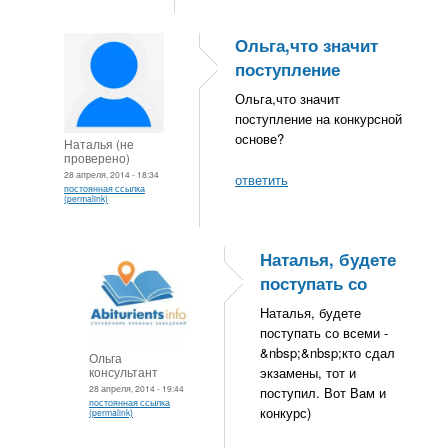
Ольга,что значит
поступление
Ольга,что значит
поступление на конкурсной
основе?
Наталья (не
проверено)
28 апреля, 2014 - 18:34
ответить
постоянная ссылка
(permalink)
Наталья, будете
поступать со
Наталья, будете
поступать со всеми -
&nbsp;&nbsp;кто сдал
Ольга
консультант
экзамены, тот и
28 апреля, 2014 - 19:44
поступил. Вот Вам и
постоянная ссылка
конкурс)
(permalink)