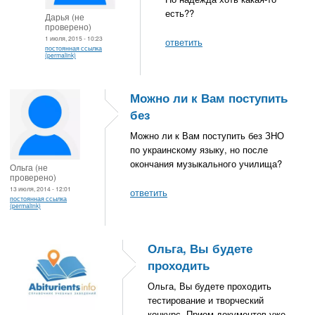
есть??
Дарья (не
проверено)
1 июля, 2015 - 10:23
ответить
постоянная ссылка
(permalink)
Можно ли к Вам поступить
без
Можно ли к Вам поступить без ЗНО
по украинскому языку, но после
окончания музыкального училища?
Ольга (не
проверено)
13 июля, 2014 - 12:01
ответить
постоянная ссылка
(permalink)
Ольга, Вы будете
проходить
Ольга, Вы будете проходить
тестирование и творческий
конкурс. Прием документов уже