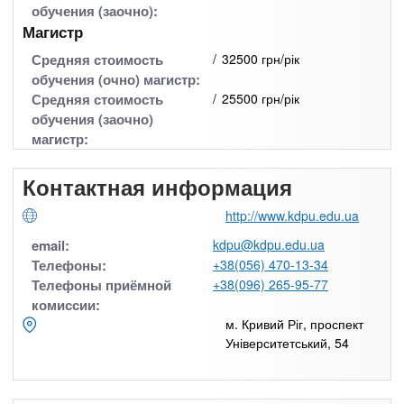
обучения (заочно):
Магистр
Средняя стоимость
32500 грн/рік
обучения (очно) магистр:
Средняя стоимость
25500 грн/рік
обучения (заочно)
магистр:
Контактная информация
http://www.kdpu.edu.ua
email:
kdpu@kdpu.edu.ua
Телефоны:
+38(056) 470-13-34
Телефоны приёмной
+38(096) 265-95-77
комиссии:
м. Кривий Ріг, проспект
Університетський, 54