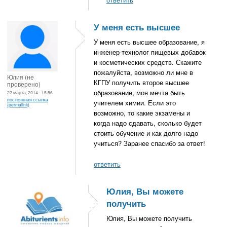
У меня есть высшее
У меня есть высшее образование, я
инженер-технолог пищевых добавок
и косметических средств. Скажите
пожалуйста, возможно ли мне в
Юлия (не
КГПУ получить второе высшее
проверено)
образование, моя мечта быть
22 марта, 2014 - 15:56
постоянная ссылка
учителем химии. Если это
(permalink)
возможно, то какие экзамены и
когда надо сдавать, сколько будет
стоить обучение и как долго надо
учиться? Заранее спасибо за ответ!
ответить
Юлия, Вы можете
получить
Юлия, Вы можете получить