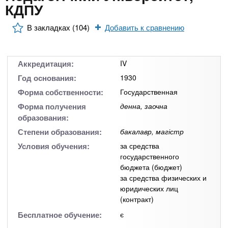
n
MBA
р
КДПУ
х
ж
з
t
а
В закладках (104)
Добавить к сравнению
Онлайн курсы
н
а
и
в
s
ю
е
За рубежом
Аккредитация:
IV
.
д
Год основания:
1930
е
Форма собственности:
Государственная
i
н
Форма получения
денна, заочна
образования:
и
Степени образования:
бакалавр, магістр
n
й
Условия обучения:
за средства
государственного
f
бюджета (бюджет)
за средства физических и
юридических лиц
o
(контракт)
Бесплатное обучение:
є