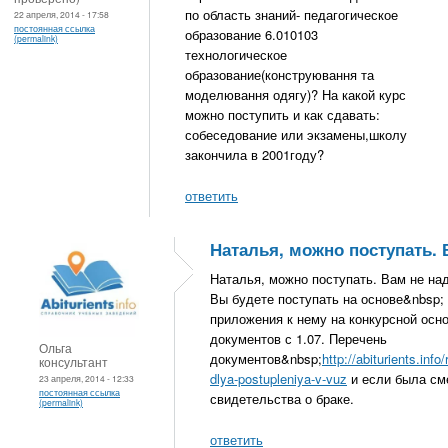
по область знаний- педагогическое
22 апреля, 2014 - 17:58
постоянная ссылка
образование 6.010103
(permalink)
технологическое
образование(конструювання та
моделювання одягу)? На какой курс
можно поступить и как сдавать:
собеседование или экзамены,школу
закончила в 2001году?
ответить
Наталья, можно поступать.
Наталья, можно поступать. Вам не на
Вы будете поступать на основе&nbsp;
приложения к нему на конкурсной осн
документов с 1.07. Перечень
Ольга
документов&nbsp;
http://abiturients.inf
консультант
dlya-postupleniya-v-vuz
и если была см
23 апреля, 2014 - 12:33
постоянная ссылка
свидетельства о браке.
(permalink)
ответить