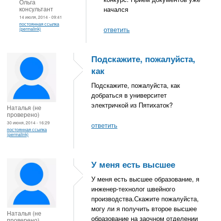
Ольга
консультант
начался
14 июля, 2014 - 09:41
постоянная ссылка
ответить
(permalink)
Подскажите, пожалуйста,
как
Подскажите, пожалуйста, как
добраться в университет
электричкой из Пятихаток?
Наталья (не
проверено)
30 июня, 2014 - 16:29
ответить
постоянная ссылка
(permalink)
У меня есть высшее
У меня есть высшее образование, я
инженер-технолог швейного
производства.Скажите пожалуйста,
могу ли я получить второе высшее
Наталья (не
образование на заочном отделении
проверено)