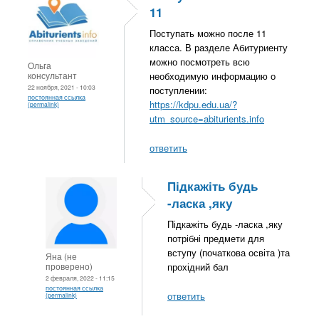
11
Поступать можно после 11
класса. В разделе Абитуриенту
можно посмотреть всю
Ольга
консультант
необходимую информацию о
22 ноября, 2021 - 10:03
поступлении:
постоянная ссылка
https://kdpu.edu.ua/?
(permalink)
utm_source=abiturients.info
ответить
Підкажіть будь
-ласка ,яку
Підкажіть будь -ласка ,яку
потрібні предмети для
вступу (початкова освіта )та
Яна (не
проверено)
прохідний бал
2 февраля, 2022 - 11:15
постоянная ссылка
ответить
(permalink)