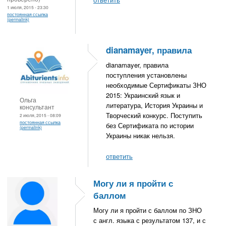
1 июля, 2015 - 23:30
постоянная ссылка
(permalink)
dianamayer, правила
dianamayer, правила
поступления установлены
необходимые Сертификаты ЗНО
2015: Украинский язык и
Ольга
литература, История Украины и
консультант
Творческий конкурс. Поступить
2 июля, 2015 - 08:09
постоянная ссылка
без Сертификата по истории
(permalink)
Украины никак нельзя.
ответить
Могу ли я пройти с
баллом
Могу ли я пройти с баллом по ЗНО
с англ. языка с результатом 137, и с