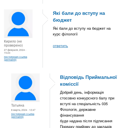
Які бали до вступу на
бюджет
Які бали до вступу на бюджет на
курс філології
Кирило (не
проверено)
ответить
27 февраля, 2024 -
15:23
постоянная ссылка
(permalink)
Відповідь Приймальної
коміссії
Добрий день, інформація
стосовно конкурсного балу при
вступі на спеціальність 035
Татьяна
Філологія, державне
8 марта, 2024 - 12:47
постоянная ссылка
фінансування
(permalink)
буде надана після підписання
Порядку прийому до закладів