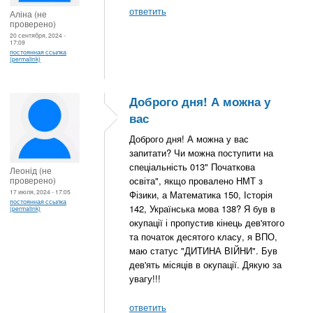
ответить
Аліна (не
проверено)
20 сентября, 2024 -
17:09
постоянная ссылка
(permalink)
Доброго дня! А можна у
вас
Доброго дня! А можна у вас
запитати? Чи можна поступити на
спеціальність 013" Початкова
Леонід (не
проверено)
освіта", якщо провалено НМТ з
17 июля, 2024 - 17:05
Фізики, а Математика 150, Історія
постоянная ссылка
142, Українська мова 138? Я був в
(permalink)
окупації і пропустив кінець дев'ятого
та початок десятого класу, я ВПО,
маю статус "ДИТИНА ВІЙНИ". Був
дев'ять місяців в окупації. Дякую за
увагу!!!
ответить