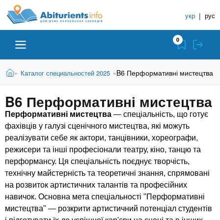
A
П
С
е
укр
|
рус
п
b
р
р
е
0
й
а
i
т
в
и
В
Абитуриенту
Главная
B6 Перформативні мистецтва
Каталог специальностей 2025
»
»
о
к
t
ы
о
ч
з
B6 Перформативні мистецтва
с
Вузы
д
н
u
н
е
Перформативні мистецтва
— спеціальність, що готує
и
о
с
фахівців у галузі сценічного мистецтва, які можуть
в
к
Колледжи
r
ь
реалізувати себе як актори, танцівники, хореографи,
н
У
о
режисери та інші професіонали театру, кіно, танцю та
ч
i
м
Курсы
перформансу. Ця спеціальність поєднує творчість,
у
е
технічну майстерність та теоретичні знання, спрямовані
с
б
на розвиток артистичних талантів та професійних
e
о
Частные школы
навичок. Основна мета спеціальності "Перформативні
н
д
мистецтва" — розкрити артистичний потенціал студентів
е
ы