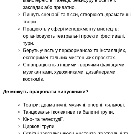
майстерність, танець, режисуру в освітніх
закладах або приватно.
Пишуть сценарії та п'єси, створюють драматичні
твори.
Працюють у сфері менеджменту мистецтв:
організовують театральні проєкти, фестивалі,
тури.
Беруть участь у перформансах та інсталяціях,
експериментальних мистецьких проєктах.
Співпрацюють з іншими творчими фахівцями:
музикантами, художниками, дизайнерами
костюмів.
Де можуть працювати випускники?
Театри: драматичні, музичні, оперні, лялькові.
Танцювальні колективи та балетні трупи.
Кіно- та телестудії.
Циркові трупи.
Освітні заклади: школи мистецтв, театральні та