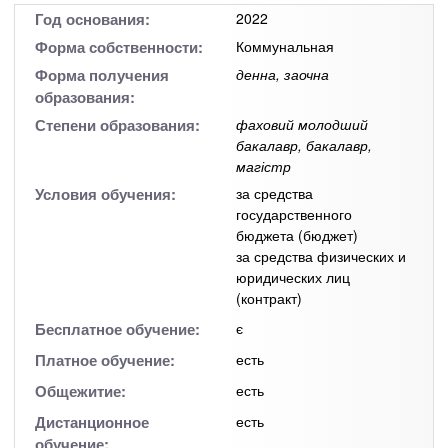
n
MBA
р
х
Год основания:
2022
ж
з
t
а
Форма собственности:
Коммунальная
Онлайн курсы
н
а
Форма получения
денна, заочна
и
в
s
образования:
ю
е
За рубежом
Степени образования:
фаховий молодший
бакалавр, бакалавр,
.
д
магістр
е
Условия обучения:
за средства
i
н
государственного
и
бюджета (бюджет)
за средства физических и
n
й
юридических лиц
(контракт)
f
Бесплатное обучение:
є
Платное обучение:
есть
o
Общежитие:
есть
Дистанционное
есть
обучение: