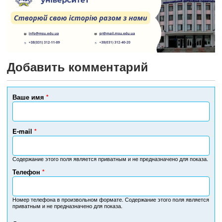
Добавить комментарий
Ваше имя
*
E-mail
*
Содержание этого поля является приватным и не предназначено для показа.
Телефон
*
Н
о
м
Номер телефона в произвольном формате. Содержание этого поля является
приватным и не предназначено для показа.
е
р