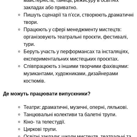
майстерність, танець, режисуру в освітніх
закладах або приватно.
Пишуть сценарії та п'єси, створюють драматичні
твори.
Працюють у сфері менеджменту мистецтв:
організовують театральні проєкти, фестивалі,
тури.
Беруть участь у перформансах та інсталяціях,
експериментальних мистецьких проєктах.
Співпрацюють з іншими творчими фахівцями:
музикантами, художниками, дизайнерами
костюмів.
Де можуть працювати випускники?
Театри: драматичні, музичні, оперні, лялькові.
Танцювальні колективи та балетні трупи.
Кіно- та телестудії.
Циркові трупи.
Освітні заклади: школи мистецтв, театральні та