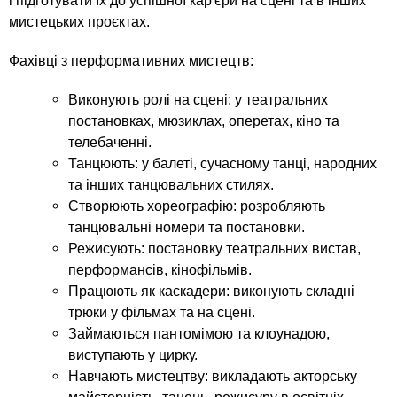
n
MBA
і підготувати їх до успішної кар'єри на сцені та в інших
е
и
р
мистецьких проєктах.
х
t
і
Онлайн курси
а
з
Фахівці з перформативних мистецтв:
л
а
s
у
Виконують ролі на сцені: у театральних
к
За кордоном
постановках, мюзиклах, оперетах, кіно та
.
л
телебаченні.
а
Танцюють: у балеті, сучасному танці, народних
i
д
та інших танцювальних стилях.
Створюють хореографію: розробляють
і
танцювальні номери та постановки.
n
в
Режисують: постановку театральних вистав,
перформансів, кінофільмів.
f
Працюють як каскадери: виконують складні
трюки у фільмах та на сцені.
o
Займаються пантомімою та клоунадою,
виступають у цирку.
Навчають мистецтву: викладають акторську