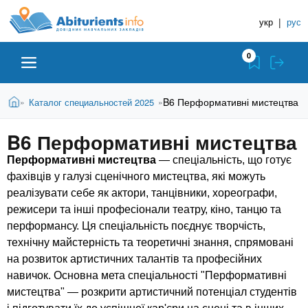
A
П
Д
е
укр
|
рус
о
b
р
в
е
0
й
і
i
т
д
и
В
Абітурієнту
Головна
B6 Перформативні мистецтва
Каталог специальностей 2025
»
»
н
д
t
и
о
и
є
B6 Перформативні мистецтва
о
ЗВО (ВНЗ)
т
к
u
с
у
Перформативні мистецтва
— спеціальність, що готує
Н
н
т
фахівців у галузі сценічного мистецтва, які можуть
о
а
Коледжі
r
реалізувати себе як актори, танцівники, хореографи,
в
в
н
режисери та інші професіонали театру, кіно, танцю та
ч
i
о
Курси
перформансу. Ця спеціальність поєднує творчість,
г
а
технічну майстерність та теоретичні знання, спрямовані
о
л
на розвиток артистичних талантів та професійних
e
м
Приватні школи
навичок. Основна мета спеціальності "Перформативні
ь
а
мистецтва" — розкрити артистичний потенціал студентів
т
н