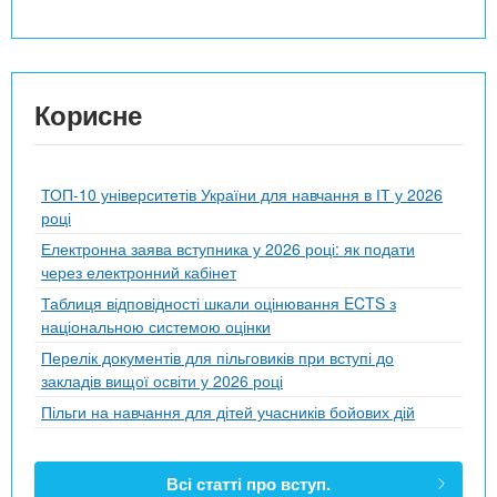
Корисне
ТОП-10 університетів України для навчання в ІТ у 2026
році
Електронна заява вступника у 2026 році: як подати
через електронний кабінет
Таблиця відповідності шкали оцінювання ECTS з
національною системою оцінки
Перелік документів для пільговиків при вступі до
закладів вищої освіти у 2026 році
Пільги на навчання для дітей учасників бойових дій
Всі статті про вступ.