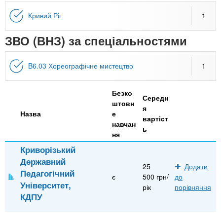
n
MBA
е
и
р
Кривий Ріг
1
х
t
і
Онлайн курси
а
з
ЗВО (ВНЗ) за спеціальностями
л
а
s
у
к
За кордоном
B6.03 Хореографічне мистецтво
1
.
л
а
Безко
Середн
i
д
штовн
я
Назва
е
і
вартіст
навчан
ь
n
в
ня
Криворізький
f
Державний
25
Додати
Педагогічний
є
500 грн/
до
o
Університет,
рік
порівняння
КДПУ