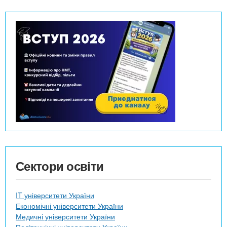
Сектори освіти
IT університети України
Економічні університети України
Медичні університети України
Політехнічні університети України