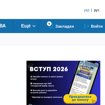
укр
|
рус
0
BA
Ещё
Закладки
Войти