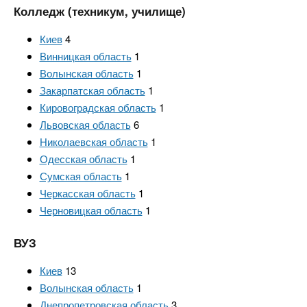
n
е
х
Колледж (техникум, училище)
р
з
t
ж
Киев
4
а
а
Винницкая область
1
н
в
s
Волынская область
1
и
е
Закарпатская область
1
ю
д
.
Кировоградская область
1
е
Львовская область
6
н
Николаевская область
1
i
и
Одесская область
1
Сумская область
1
й
n
Черкасская область
1
Черновицкая область
1
f
ВУЗ
o
Киев
13
Волынская область
1
Днепропетровская область
3