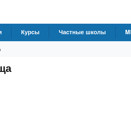
и
Курсы
Частные школы
M
а
ща