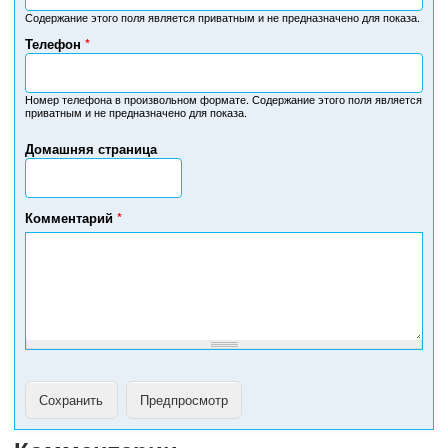
Содержание этого поля является приватным и не предназначено для показа.
Телефон
*
Н
о
м
Номер телефона в произвольном формате. Содержание этого поля является
приватным и не предназначено для показа.
е
р
Домашняя страница
т
е
л
е
Комментарий
*
ф
о
н
а