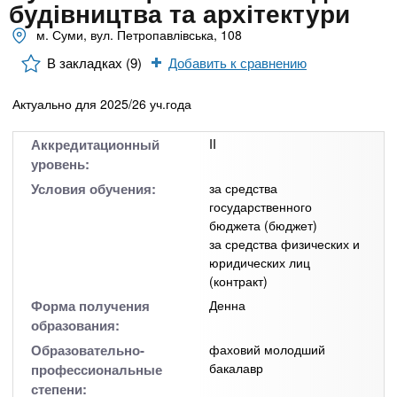
n
MBA
р
будівництва та архітектури
х
ж
м. Суми, вул. Петропавлівська, 108
з
t
а
Онлайн курсы
н
а
В закладках (9)
Добавить к сравнению
и
в
s
ю
Актуально для 2025/26 уч.года
е
За рубежом
.
д
Аккредитационный
II
е
уровень:
i
н
Условия обучения:
за средства
государственного
и
бюджета (бюджет)
n
й
за средства физических и
юридических лиц
f
(контракт)
Форма получения
Денна
образования:
o
Образовательно-
фаховий молодший
бакалавр
профессиональные
степени: