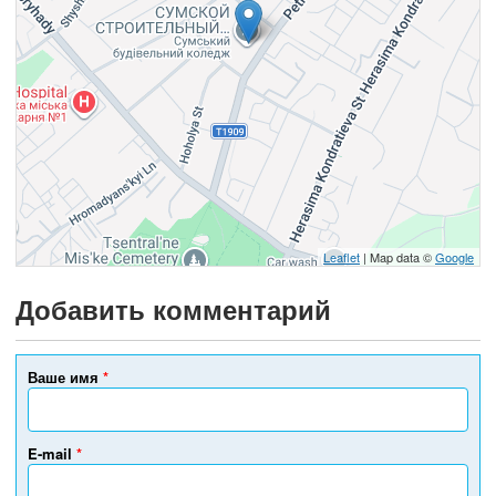
Leaflet
| Map data ©
Google
Добавить комментарий
Ваше имя
*
E-mail
*