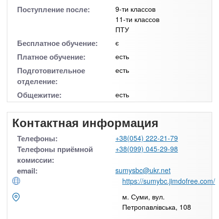
Поступление после:
9-ти классов
11-ти классов
ПТУ
Бесплатное обучение:
є
Платное обучение:
есть
Подготовительное
есть
отделение:
Общежитие:
есть
Контактная информация
Телефоны:
+38(054) 222-21-79
Телефоны приёмной
+38(099) 045-29-98
комиссии:
email:
sumysbc@ukr.net
https://sumybc.jimdofree.com/
м. Суми, вул.
Петропавлівська, 108