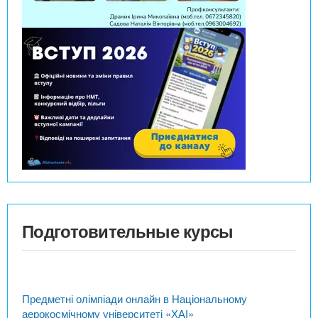
Подготовительные курсы
Предметні олімпіади онлайн в Національному
аерокосмічному університеті «ХАІ»