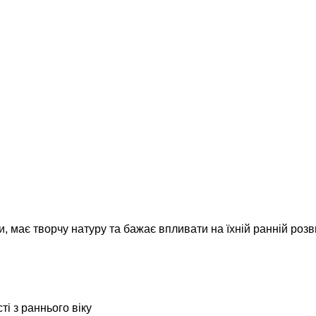
и, має творчу натуру та бажає впливати на їхній ранній розв
і з раннього віку