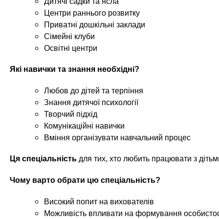
n
е
Дитячі садки та ясла
х
р
Центри раннього розвитку
з
t
ж
Приватні дошкільні заклади
а
а
Сімейні клуби
н
в
s
Освітні центри
и
е
ю
Які навички та знання необхідні?
д
.
е
Любов до дітей та терпіння
н
i
Знання дитячої психології
и
Творчий підхід
й
Комунікаційні навички
n
Вміння організувати навчальний процес
f
Ця спеціальність
для тих, хто любить працювати з дітьм
Чому варто обрати цю спеціальність?
o
Високий попит на вихователів
Можливість впливати на формування особистост