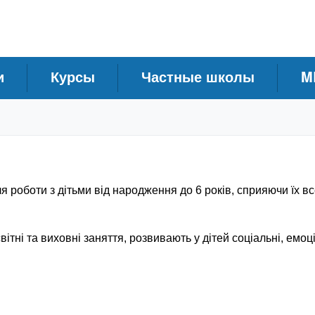
и
Курсы
Частные школы
M
ля роботи з дітьми від народження до 6 років, сприяючи їх в
ітні та виховні заняття, розвивають у дітей соціальні, емоці