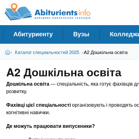
A
С
П
е
п
b
р
р
е
а
й
i
Абитуриенту
Вузы
Колледж
в
т
и
о
t
В
к
Главная
Каталог специальностей 2025
A2 Дошкільна освіта
»
»
ч
ы
о
н
з
с
u
A2 Дошкільна освіта
д
н
и
е
о
к
r
Дошкільна освіта
— спеціальність, яка готує фахівців д
с
в
У
ь
н
розвитку.
ч
о
i
м
Фахівці цієї спеціальності
організовують і проводять осв
е
у
когнітивні навички.
б
e
с
н
о
Де можуть працювати випускники?
ы
д