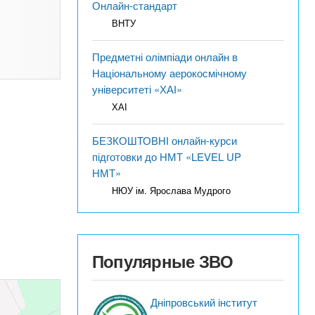
Онлайн-стандарт
ВНТУ
Предметні олімпіади онлайн в
Національному аерокосмічному
університеті «ХАІ»
ХАІ
БЕЗКОШТОВНІ онлайн-курси
підготовки до НМТ «LEVEL UP
НМТ»
НЮУ ім. Ярослава Мудрого
Популярные ЗВО
Дніпровський інститут