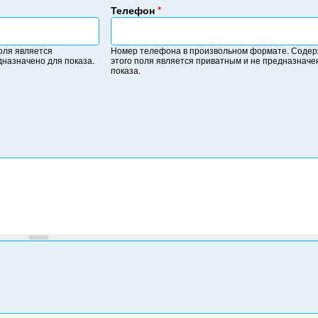
Телефон
*
Н
о
оля является
Номер телефона в произвольном формате. Соде
м
дназначено для показа.
этого поля является приватным и не предназначе
е
показа.
р
т
е
л
е
ф
о
н
а