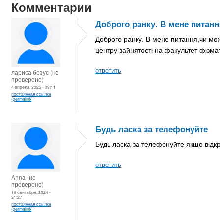
Комментарии
Доброго ранку. В мене питанн
Доброго ранку. В мене питання,чи мож
центру зайнятості на факультет фізмат
ответить
лариса безус (не
проверено)
4 апреля, 2025 - 09:11
постоянная ссылка
(permalink)
Будь ласка за телефонуйте
Будь ласка за телефонуйте якщо відкр
ответить
Anna (не
проверено)
16 сентября, 2024 -
21:27
постоянная ссылка
(permalink)