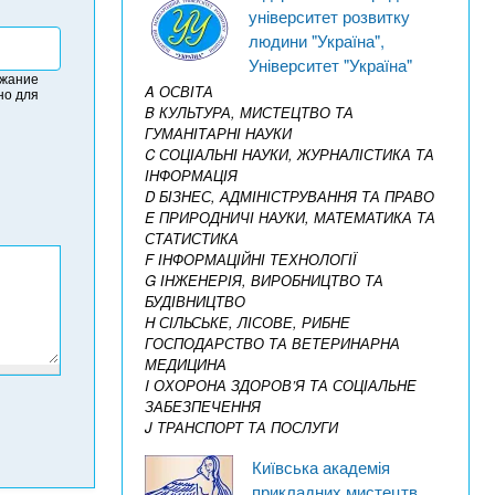
університет розвитку
людини "Україна",
Університет "Україна"
ржание
A ОСВІТА
но для
B КУЛЬТУРА, МИСТЕЦТВО ТА
ГУМАНІТАРНІ НАУКИ
C СОЦІАЛЬНІ НАУКИ, ЖУРНАЛІСТИКА ТА
ІНФОРМАЦІЯ
D БІЗНЕС, АДМІНІСТРУВАННЯ ТА ПРАВО
E ПРИРОДНИЧІ НАУКИ, МАТЕМАТИКА ТА
СТАТИСТИКА
F ІНФОРМАЦІЙНІ ТЕХНОЛОГІЇ
G ІНЖЕНЕРІЯ, ВИРОБНИЦТВО ТА
БУДІВНИЦТВО
H СІЛЬСЬКЕ, ЛІСОВЕ, РИБНЕ
ГОСПОДАРСТВО ТА ВЕТЕРИНАРНА
МЕДИЦИНА
I ОХОРОНА ЗДОРОВ’Я ТА СОЦІАЛЬНЕ
ЗАБЕЗПЕЧЕННЯ
J ТРАНСПОРТ ТА ПОСЛУГИ
Київська академія
прикладних мистецтв,