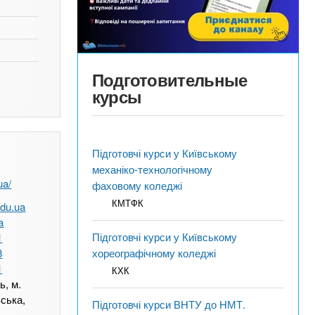
Подготовительные
курсы
Підготовчі курси у Київському
механіко-технологічному
ua/
фаховому коледжі
КМТФК
du.ua
a
Підготовчі курси у Київському
1
8
хореографічному коледжі
1
КХК
ь, м.
вська,
Підготовчі курси ВНТУ до НМТ.