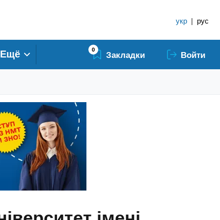
укр
|
рус
0
Ещё
Закладки
Войти
ніверситет імені