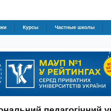
джи
Курсы
Частные школы
ональний педагогічний у