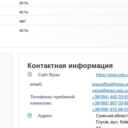
есть
есть
нет
есть
Контактная информация
Сайт Вуза:
https://gnpu.edu.
email:
gnpuoffice@gnpu.e
vstup@gnpu.edu.u
Телефоны приёмной
+38(054) 442-33-6
комиссии:
+38(066) 897-03-8
+38(099) 915-98-5
Адрес:
Сумська област
Глухів, вул. Киї
24