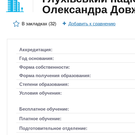
n
е
х
Олександра Дов
р
з
t
ж
а
а
В закладках (32)
Добавить к сравнению
н
в
s
и
е
ю
д
.
Аккредитация:
е
Год основания:
н
i
Форма собственности:
и
Форма получения образования:
й
n
Степени образования:
Условия обучения:
f
Бесплатное обучение:
o
Платное обучение:
Подготовительное отделение: